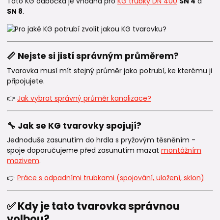
Tato KG odbočka je vhodná pro
KG trubky DN 400
SN 4
a
SN 8
.
📏 Nejste si jistí správným průměrem?
Tvarovka musí mít stejný průměr jako potrubí, ke kterému ji
připojujete.
👉
Jak vybrat správný průměr kanalizace?
🔧 Jak se KG tvarovky spojují?
Jednoduše zasunutím do hrdla s pryžovým těsněním -
spoje doporučujeme před zasunutím mazat
montážním
mazivem
.
👉
Práce s odpadními trubkami (spojování, uložení, sklon)
✅ Kdy je tato tvarovka správnou
volbou?