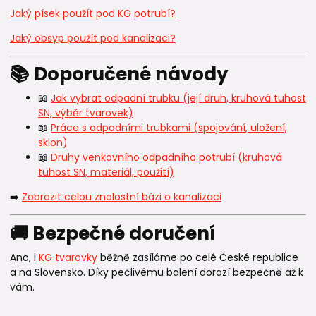
Jaký písek použít pod KG potrubí?
Jaký obsyp použít pod kanalizaci?
📚 Doporučené návody
📖
Jak vybrat odpadní trubku (její druh, kruhová tuhost
SN, výběr tvarovek)
📖
Práce s odpadními trubkami (spojování, uložení,
sklon)
📖
Druhy venkovního odpadního potrubí (kruhová
tuhost SN, materiál, použití)
➡️
Zobrazit celou znalostní bázi o kanalizaci
🚚 Bezpečné doručení
Ano, i
KG tvarovky
běžně zasíláme po celé České republice
a na Slovensko. Díky pečlivému balení dorazí bezpečně až k
vám.