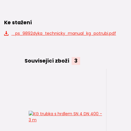
Ke stažení
_ps_9892dyka_technicky_manual_kg_potrubi.pdf
Související zboží
3