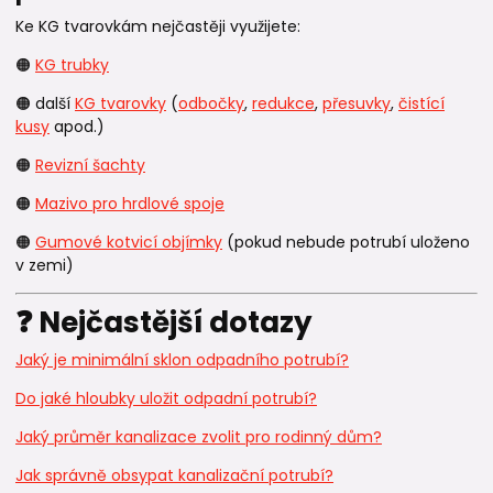
Ke KG tvarovkám nejčastěji využijete:
🟠
KG trubky
🟠 další
KG tvarovky
(
odbočky
,
redukce
,
přesuvky
,
čistící
kusy
apod.)
🟠
Revizní šachty
🟠
Mazivo pro hrdlové spoje
🟠
Gumové kotvicí objímky
(pokud nebude potrubí uloženo
v zemi)
❓ Nejčastější dotazy
Jaký je minimální sklon odpadního potrubí?
Do jaké hloubky uložit odpadní potrubí?
Jaký průměr kanalizace zvolit pro rodinný dům?
Jak správně obsypat kanalizační potrubí?