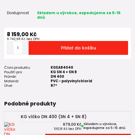
Dostupnost
Skladem u výrobce, expedujeme za 5-15
dnů
8 159,00 Kč
6 742,98 Kč
bez DPH
Přidat do košíku
Číslo produktu:
KGEA84040
Použití pro:
KG SN 4 + SN 8
Průměr:
DN 400
Materiál:
PVC - polyvinylchlorid
Úhel:
87°
Podobné produkty
KG víčko DN 400 (SN 4 + SN 8)
679,00 Kč
Skladem u výrobce,
expedujeme za 5-15 dnů
561,16 Kč
bez DPH