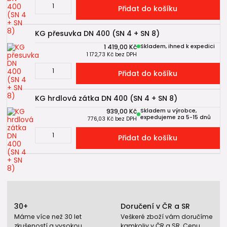
Přidat do košíku
KG přesuvka DN 400 (SN 4 + SN 8)
1 419,00 Kč
Skladem, ihned k expedici
1 172,73 Kč
bez DPH
Přidat do košíku
KG hrdlová zátka DN 400 (SN 4 + SN 8)
939,00 Kč
Skladem u výrobce,
expedujeme za 5-15 dnů
776,03 Kč
bez DPH
Přidat do košíku
30+
Doručení v ČR a SR
Máme více než 30 let
Veškeré zboží vám doručíme
zkušeností a vysokou
kamkoliv v ČR a SR. Cenu