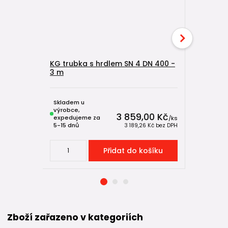
KG trubka s hrdlem SN 4 DN 400 -
KG trubka
3 m
2 m
Skladem u
Skladem u
výrobce,
výrobce,
3 859,00 Kč
expedujeme za
expeduje
/
ks
5-15 dnů
5-15 dnů
3 189,26 Kč
bez DPH
Přidat do košíku
Zboží zařazeno v kategoriích