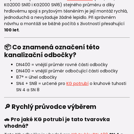
KG2000 SN10 i KG2000 SN16) stejného průměru a díky
hrdlovému spoji s pryžovým těsněním je její montáž rychlá,
jednoduchá a nevyžaduje žádné lepidlo. Při správném
návrhu a montáži se běžně počítá s životností přesahující
100 let
.
📦 Co znamená označení této
kanalizační odbočky?
DN400 = vnější průměr rovné části odbočky
DN400 = vnější průměr odbočující části odbočky
87° = úhel odbočky
SN4 + SN8 = určeně pro
KG potrubí
o kruhové tuhosti
SN 4 a SN 8
🔎 Rychlý průvodce výběrem
🚗 Pro jaké KG potrubí je tato tvarovka
vhodná?