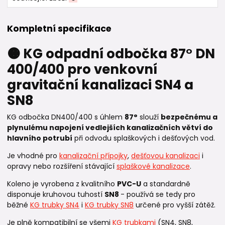
Kompletní specifikace
🟠 KG odpadní odbočka 87° DN
400/400 pro venkovní
gravitační kanalizaci SN4 a
SN8
KG odbočka DN400/400 s úhlem
87°
slouží
bezpečnému a
plynulému napojení vedlejších kanalizačních větví do
hlavního potrubí
při odvodu splaškových i dešťových vod.
Je vhodné pro
kanalizační přípojky
,
dešťovou kanalizaci
i
opravy nebo rozšíření stávající
splaškové kanalizace
.
Koleno je vyrobena z kvalitního
PVC-U
a standardně
disponuje kruhovou tuhostí
SN8
- používá se tedy pro
běžné
KG trubky SN4
i
KG trubky SN8
určené pro vyšší zátěž.
Je plně kompatibilní se všemi
KG trubkami
(SN4, SN8,