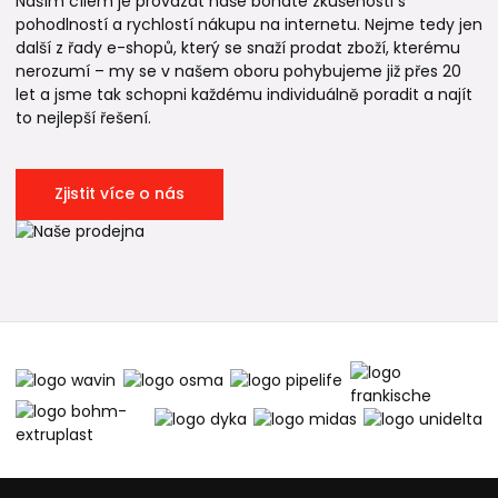
Naším cílem je provázat naše bohaté zkušenosti s
pohodlností a rychlostí nákupu na internetu. Nejme tedy jen
další z řady e-shopů, který se snaží prodat zboží, kterému
nerozumí – my se v našem oboru pohybujeme již přes 20
let a jsme tak schopni každému individuálně poradit a najít
to nejlepší řešení.
Zjistit více o nás