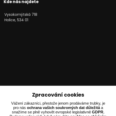
Kde nás najdete
Vysokomýtská 718
Holice, 534 01
Technické poradenství
Zpracování cookies
Vážení zákazníci, přestože jenom prodáváme trubky, je
Ing. Adam Dvořák
pro nás
ochrana vašich soukromých dat důležitá
a
+420 602 234 254
snažíme se plně vyhovět evropské legislativně
GDPR.
(Po-Pá 8:00 - 15:00)