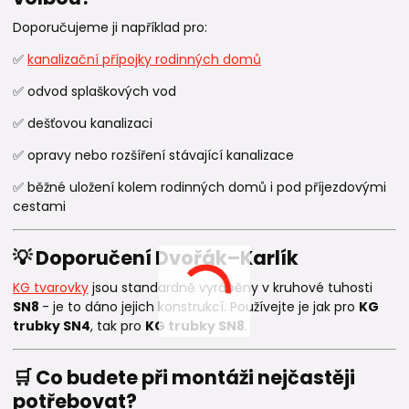
Doporučujeme ji například pro:
✅
kanalizační přípojky rodinných domů
✅ odvod splaškových vod
✅ dešťovou kanalizaci
✅ opravy nebo rozšíření stávající kanalizace
✅ běžné uložení kolem rodinných domů i pod příjezdovými
cestami
💡 Doporučení Dvořák–Karlík
KG tvarovky
jsou standardně vyráběny v kruhové tuhosti
SN8
- je to dáno jejich konstrukcí. Používejte je jak pro
KG
trubky SN4
, tak pro
KG trubky SN8
.
🛒 Co budete při montáži nejčastěji
potřebovat?