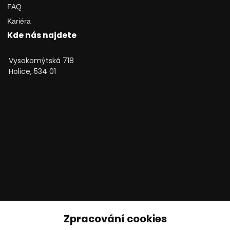
FAQ
Kariéra
Kde nás najdete
Vysokomýtská 718
Holice, 534 01
Technické poradenství
Zpracování cookies