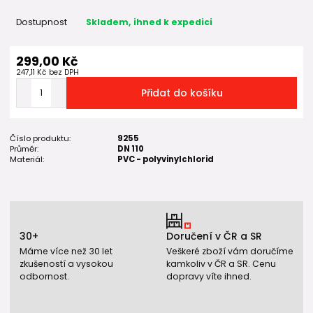
Dostupnost
Skladem, ihned k expedici
299,00 Kč
247,11 Kč
bez DPH
Přidat do košíku
Číslo produktu:
9255
Průměr:
DN 110
Materiál:
PVC - polyvinylchlorid
30+
Doručení v ČR a SR
Máme více než 30 let
Veškeré zboží vám doručíme
zkušeností a vysokou
kamkoliv v ČR a SR. Cenu
odbornost.
dopravy víte ihned.