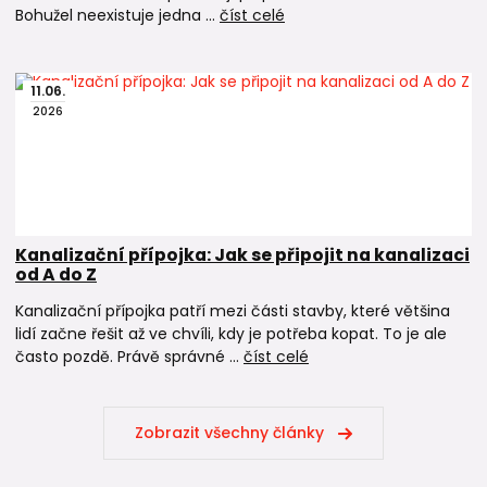
Bohužel neexistuje jedna ...
číst celé
11
.
06
.
2026
Kanalizační přípojka: Jak se připojit na kanalizaci
od A do Z
Kanalizační přípojka patří mezi části stavby, které většina
lidí začne řešit až ve chvíli, kdy je potřeba kopat. To je ale
často pozdě. Právě správné ...
číst celé
Zobrazit všechny články