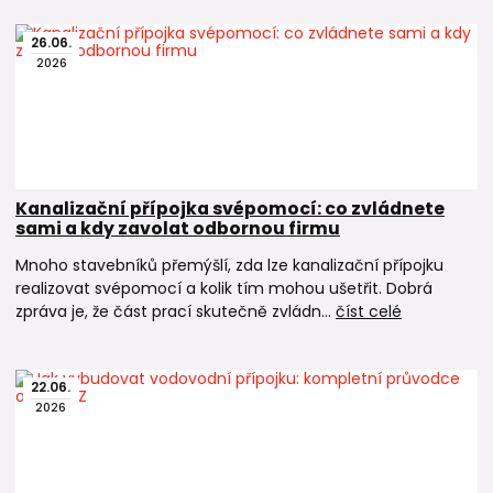
26
.
06
.
2026
Kanalizační přípojka svépomocí: co zvládnete
sami a kdy zavolat odbornou firmu
Mnoho stavebníků přemýšlí, zda lze kanalizační přípojku
realizovat svépomocí a kolik tím mohou ušetřit. Dobrá
zpráva je, že část prací skutečně zvládn...
číst celé
22
.
06
.
2026