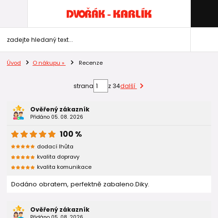
Úvod
O nákupu »
Recenze
strana
z 34
další
Ověřený zákazník
Přidáno 05. 08. 2026
100 %
dodací lhůta
kvalita dopravy
kvalita komunikace
Dodáno obratem, perfektně zabaleno.Diky.
Ověřený zákazník
Přidáno 05. 08. 2026