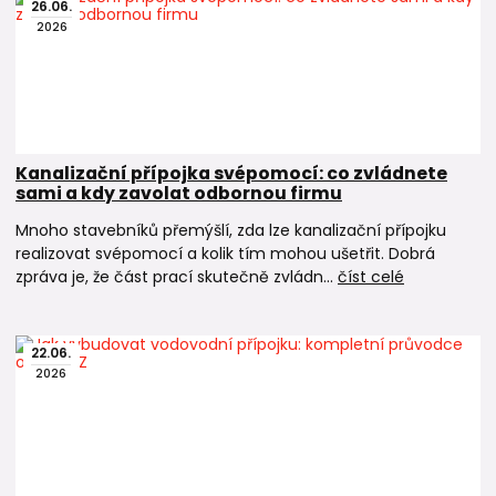
26
.
06
.
2026
Kanalizační přípojka svépomocí: co zvládnete
sami a kdy zavolat odbornou firmu
Mnoho stavebníků přemýšlí, zda lze kanalizační přípojku
realizovat svépomocí a kolik tím mohou ušetřit. Dobrá
zpráva je, že část prací skutečně zvládn...
číst celé
22
.
06
.
2026