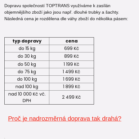
Dopravu společností TOPTRANS využíváme k zasílán
objemnějšího zboží jako jsou např. dlouhé trubky a šachty.
Následná cena je rozdělena dle váhy zboží do několika pásem:
typ dopravy
cena
do 15 kg
699 Kč
do 30 kg
899 Kč
do 50 kg
1 199 Kč
do 75 kg
1 499 Kč
do 100 kg
1 699 Kč
nad 100 kg
1 899 Kč
nad 10 000 Kč vč.
2 499 Kč
DPH
Proč je nadrozměrná doprava tak drahá?