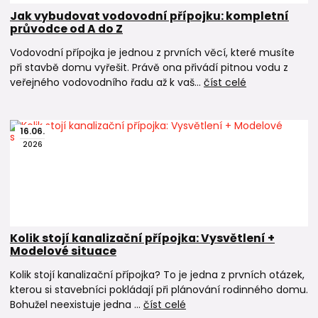
Jak vybudovat vodovodní přípojku: kompletní
průvodce od A do Z
Vodovodní přípojka je jednou z prvních věcí, které musíte
při stavbě domu vyřešit. Právě ona přivádí pitnou vodu z
veřejného vodovodního řadu až k vaš...
číst celé
16
.
06
.
2026
Kolik stojí kanalizační přípojka: Vysvětlení +
Modelové situace
Kolik stojí kanalizační přípojka? To je jedna z prvních otázek,
kterou si stavebníci pokládají při plánování rodinného domu.
Bohužel neexistuje jedna ...
číst celé