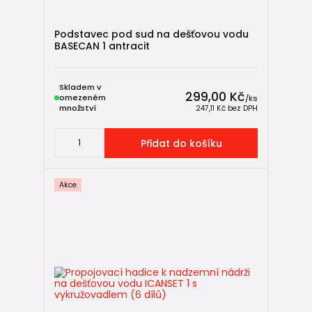
Výhody:
Podstavec pod sud na dešťovou vodu
bez výkopu
BASECAN 1 antracit
rychlá instalace
nízké náklady
ideální ke svodu
Skladem v
299,00 Kč
omezeném
/
ks
Moderní designové nádrže jsou elegantnější alternativou ke
množství
247,11 Kč
bez DPH
klasickému sudu.
Přidat do košíku
👉 Více:
nadzemní nádrže na dešťovou vodu
🏗️ Podzemní retenční nádrže
Akce
Prémiové řešení s vysokým komfortem.
Výhody:
nezabírají místo na zahradě
velký objem (tisíce litrů)
možnost automatického čerpání
vhodné pro novostavby