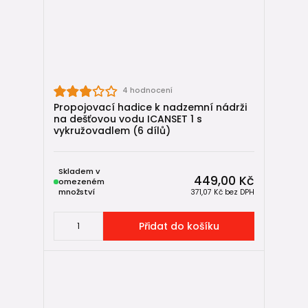
👉 Více:
podzemní retenční nádrže
⚙️ Co tvoří kvalitní systém
Lidé často řeší hlavně nádrž nebo vsak, ale o funkčnosti
rozhodují i detaily.
4 hodnocení
Propojovací hadice k nadzemní nádrži
Důležité komponenty:
na dešťovou vodu ICANSET 1 s
vykružovadlem (6 dílů)
🚰
KG potrubí
Slouží k přívodu vody mezi svody a systémem.
Skladem v
449,00 Kč
omezeném
🧹
Filtrační šachty
množství
371,07 Kč
bez DPH
Zachytí listí, mech, písek a další nečistoty.
Přidat do košíku
👉 Naprosto zásadní pro dlouhou životnost.
🕳️
Revizní šachty
Umožní kontrolu, čištění a servis.