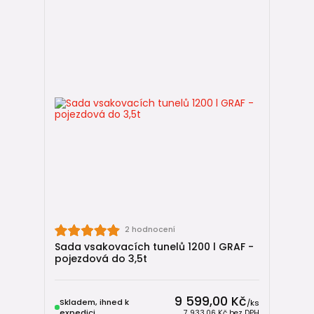
2 hodnocení
Sada vsakovacích tunelů 1200 l GRAF -
pojezdová do 3,5t
9 599,00 Kč
Skladem, ihned k
/
ks
expedici
7 933,06 Kč
bez DPH