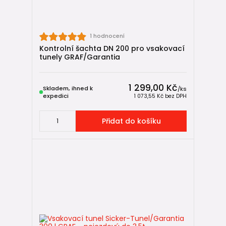
🔗 Související produkty a řešení
💧 Retence vody
1 hodnocení
nadzemní nádrže na dešťovou vodu
Kontrolní šachta DN 200 pro vsakovací
tunely GRAF/Garantia
podzemní retenční nádrže
💧 Vsakování dešťové vody
1 299,00 Kč
Skladem, ihned k
/
ks
vsakování dešťové vody ve vsakovacím zařízení
expedici
1 073,55 Kč
bez DPH
štěrkový vsak – kompletní průvodce
instalace vsakovacích tunelů
Přidat do košíku
instalace vsakovacích boxů
Velké srovnání: štěrkový vsak/vsakovací
tunely/vsakovací boxy - co vybrat?
🏗️ Kanalizace a drenáže
KG potrubí (venkovní kanalizace)
drenážní potrubí a drenáže
revizní šachty
vpusti, gajgry a žlaby