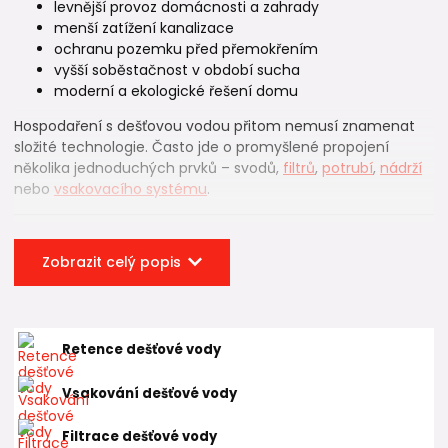
levnější provoz domácnosti a zahrady
menší zatížení kanalizace
ochranu pozemku před přemokřením
vyšší soběstačnost v období sucha
moderní a ekologické řešení domu
Hospodaření s dešťovou vodou přitom nemusí znamenat
složité technologie. Často jde o promyšlené propojení
několika jednoduchých prvků – svodů,
filtrů
,
potrubí
,
nádrží
nebo
vsakovacího systému
.
💧 Co je hospodaření s
Zobrazit celý popis
dešťovou vodou
Pod tímto pojmem rozumíme zachycení, využití nebo
bezpečné odvedení srážkové vody na vlastním pozemku.
Retence dešťové vody
Jinými slovy: voda spadne na střechu nebo zpevněnou
plochu a místo toho, aby okamžitě odtekla pryč, se s ní dále
Vsakování dešťové vody
pracuje.
Filtrace dešťové vody
V praxi existují dvě hlavní cesty: