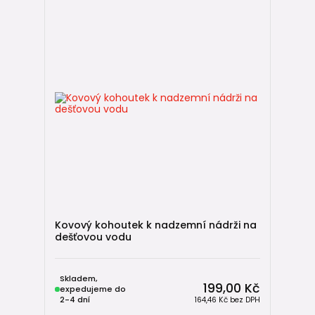
snížit nárazové zatížení kanalizace
bezpečně zvládnout přívalové srážky
⚠️ Upozornění:
Retenční nádrž
ani
vsak
samotný
nenahradí kvalitní
drenážní systém pozemku anebo drenáž
kolem domu
.
🏗️ Vsakování dešťové vody:
kdy je nejlepší volba
Pokud vodu nechcete skladovat, bývá nejčastějším
řešením
vsakování ve vsakovacím zařízení
.
Voda se ze střechy svede přes
gajgr
a
KG potrubí
, projde
filtrací
a putuje do
vsakovacího systému
.
Kovový kohoutek k nadzemní nádrži na
dešťovou vodu
Nejčastější varianty:
🪨 Štěrkový vsak
Skladem,
199,00 Kč
expedujeme do
Jednoduché a levnější řešení, vhodné tam, kde je dostatek
2-4 dní
164,46 Kč
bez DPH
místa.