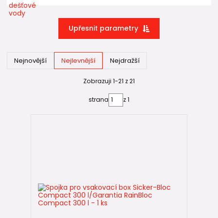
🌱 1. Vsakování dešťové vody
Upřesnit parametry
Voda se svede do
vsakovacího zařízení
, kde se postupně
vsakuje zpět do půdy.
Vhodné řešení:
Nejnovější
Nejlevnější
Nejdražší
když vodu nepotřebujete dále využívat
Zobrazuji 1-21 z 21
když chcete odlehčit
kanalizaci
když máte propustnou zeminu
strana
z 1
když řešíte stavební povolení nebo požadavky úřadů
💧 2. Retence dešťové vody
Voda se zachytí do
nádrže
a později využije.
Typické použití:
zalévání zahrady
mytí auta nebo terasy
úklid kolem domu
technická voda