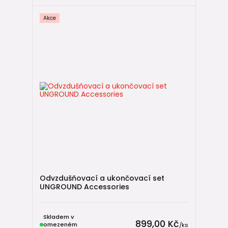
Máte velký pozemek?
Akce
👉 Štěrkový vsak nebo větší retence
Chcete zalévat zahradu?
👉 Nadzemní nádrž
Stavíte nový dům?
👉 Retence + vsak je ideální kombinace
⚠️ Nejčastější chyby
V praxi se opakují stejné problémy:
chybějící filtrace
příliš malý objem systému
Odvzdušňovací a ukončovací set
špatně vyřešený přepad
UNGROUND Accessories
nevhodný spád potrubí
podcenění typu zeminy
Skladem v
nákup levných nekvalitních komponent
899,00 Kč
omezeném
/
ks