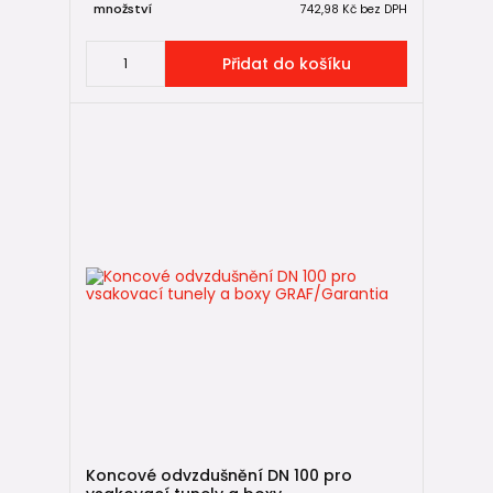
množství
742,98 Kč
bez DPH
Výsledkem bývá přetékání, zanášení nebo nefunkčnost.
🌧️ Co řešit při extrémních
Přidat do košíku
srážkách
Každý systém má svůj limit. Proto je důležité navrhnout
bezpečnostní přepad.
Přebytečná voda může odtékat:
do
vsaku
do
kanalizace
(pokud je povoleno)
na bezpečné místo na pozemku
Bez přepadu může při přívalových deštích dojít k
problémům.
🧭 Shrnutí
Hospodaření s dešťovou vodou není jen trend. Je to
praktické, úsporné a dlouhodobě chytré řešení pro každý
Koncové odvzdušnění DN 100 pro