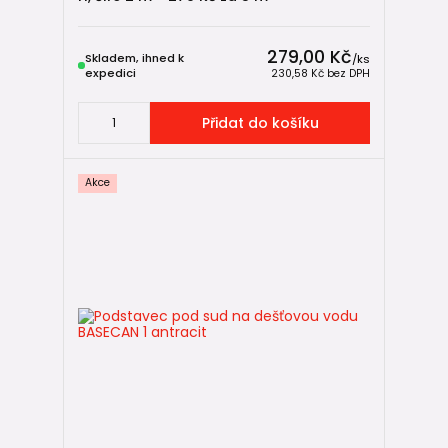
📦 Vsakovací boxy
279,00 Kč
Skladem, ihned k
/
ks
expedici
230,58 Kč
bez DPH
Nejpokročilejší systém s maximální flexibilitou.
Výhody:
Přidat do košíku
skládání do délky, šířky i výšky
vysoká nosnost
Akce
ideální pro malé pozemky nebo pojezdové plochy
👉 Více:
vsakovací boxy
💧 Retence dešťové vody: když
chcete vodu využít
Pokud chcete srážkovou vodu aktivně používat, zvolte
retenční nádrž
.
🪴 Nadzemní nádrže
Ideální startovací řešení.