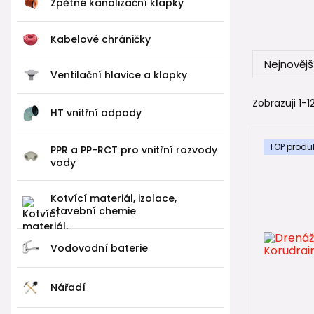
Zpětné kanalizační klapky
DN 110
DN 12
Kabelové chráničky
Důležité je
Nejnovějš
Ventilační hlavice a klapky
👉 Kvalitní
Zobrazuji 1-12
HT vnitřní odpady
🧹 Filt
TOP produ
PPR a PP-RCT pro vnitřní rozvody
Jedna z nej
vody
Dešťová vo
Kotvící materiál, izolace,
stavební chemie
listí
prach
jemné
Vodovodní baterie
Pokud se d
Nářadí
👉 Řešení: