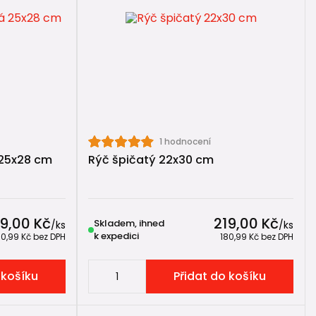
 životnosti.
va.
1 hodnocení
 25x28 cm
Rýč špičatý 22x30 cm
19,00 Kč
219,00 Kč
Skladem, ihned
/
ks
/
ks
k expedici
80,99 Kč
bez DPH
180,99 Kč
bez DPH
smysl.
 košíku
Přidat do košíku