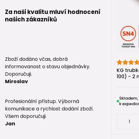
🧵 Geot
Za naši kvalitu mluví hodnocení
Geotextilie
našich zákazníků
Používá se 
👉 Díky ní:
se do
Zboží dodáno včas, dobrá
systé
informovanost o stavu objednávky.
zůstá
KG trubk
Doporučuji.
100) - 2 
Doporučuj
Miroslav
Skladem,
📍 Kdy
Profesionální přístup. Výborná
k expedici
komunikace a rychlost dodání zboží.
Štěrkový vs
Všem doporučuji.
Jan
Typicky:
máte 