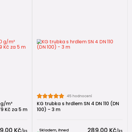
ší zvolit modernější varianty.
45 hodnocení
 g/m²
KG trubka s hrdlem SN 4 DN 110 (DN
79 Kč za 5 m
100) - 3 m
9,00 Kč
289,00 Kč
Skladem, ihned
/
ks
/
ks