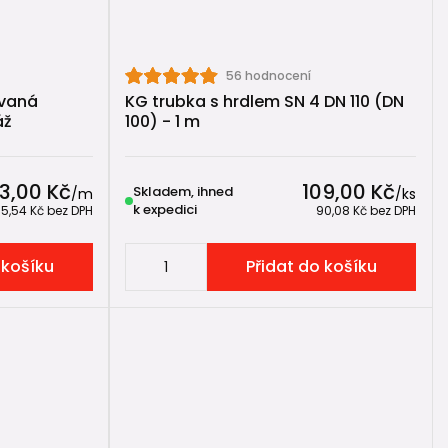
o vsaku.
dem (resp.
gajgrem
) a
vsakovacím systémem
.
56 hodnocení
votnost.
ovaná
KG trubka s hrdlem SN 4 DN 110 (DN
áž
100) - 1 m
3,00 Kč
109,00 Kč
erforované drenážní potrubí
.
Skladem, ihned
/
m
/
ks
k expedici
35,54 Kč
bez DPH
90,08 Kč
bez DPH
 košíku
Přidat do košíku
e rovnoměrně.