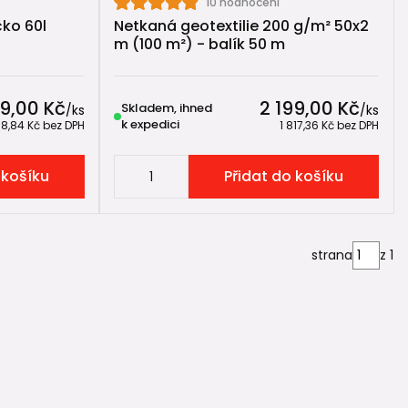
10 hodnocení
ko 60l
Netkaná geotextilie 200 g/m² 50x2
m (100 m²) - balík 50 m
99,00 Kč
2 199,00 Kč
Skladem, ihned
/
ks
/
ks
k expedici
38,84 Kč
bez DPH
1 817,36 Kč
bez DPH
 košíku
Přidat do košíku
strana
z 1