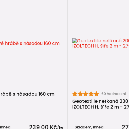
dobře propustnou zeminu
e jednoduché a levnější řešení
enších zahradách nebo při vyšších nárocích bývá vhodněj
ivy:
vací tunely
(lepší poměr výkon / prostor)
vací boxy
(maximální flexibilita)
o si dát pozor
opakují stejné chyby:
rábě s násadou 160 cm
60 hodnocení
jící
filtrace
Geotextilie netkaná 200
nce
geotextilie
IZOLTECH H, šíře 2 m - 2
ý spád
potrubí
imenzovaný
výkop
239,00 Kč
27
k:
 ihned
Skladem, ihned
/
ks