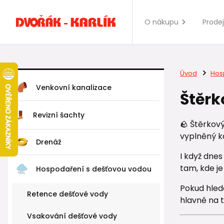
O nákupu
Prode
Úvod
Hos
Venkovní kanalizace
Štěrk
Revizní šachty
🪨 Štěrkový
vyplněný k
Drenáž
I když dnes
tam, kde j
Hospodaření s dešťovou vodou
Pokud hledá
Retence dešťové vody
hlavně na 
Vsakování dešťové vody