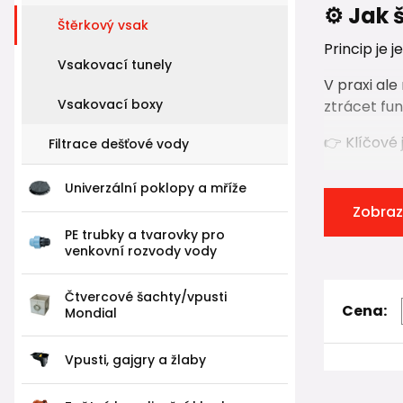
⚙️ Jak 
Štěrkový vsak
Princip je 
Vsakovací tunely
V praxi al
Vsakovací boxy
ztrácet fu
👉 Klíčové j
Filtrace dešťové vody
rovno
Univerzální poklopy a mříže
ochra
Zobraz
kvalit
PE trubky a tvarovky pro
venkovní rozvody vody
A právě k 
Čtvercové šachty/vpusti
Cena:
🚰 Přív
Mondial
Dešťová vo
Vpusti, gajgry a žlaby
V praxi se 