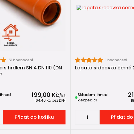
extilie: ochrana proti zanášení
je prvek, který lidé často podceňují – a přitom rozhoduje o
k oddělení zeminy od štěrku a funguje jako
filtrační vrst
 vsaku nedostává jemná zemina
m se neucpává
51 hodnocení
1 hodnocení
vá dlouhodobě funkční
a s hrdlem SN 4 DN 110 (DN
Lopata srdcovka černá
m
e se
netkaná geotextilie s gramáží cca 200 g/m²
.
199,00 Kč
2
 ihned
Skladem, ihned
/
ks
 štěrkový vsak dává smysl
k expedici
164,46 Kč
bez DPH
1
ak není univerzální řešení, ale v určitých situacích dává 
Přidat do košíku
Přidat do
dostatek prostoru