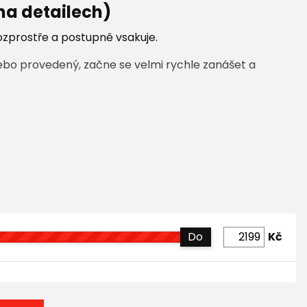
 na detailech)
rozprostře a postupně vsakuje.
nebo provedený, začne se velmi rychle zanášet a
 provedeném vsaku nikdy neměly chybět.
Do
Kč
í
né pro venkovní kanalizaci.