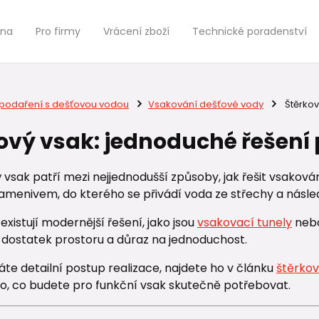
jna
Pro firmy
Vrácení zboží
Technické poradenství
podaření s dešťovou vodou
Vsakování dešťové vody
Štěrkov
ový vsak: jednoduché řešení
 vsak patří mezi nejjednodušší způsoby, jak řešit vsakov
amenivem, do kterého se přivádí voda ze střechy a násle
 existují modernější řešení, jako jsou
vsakovací tunely
neb
e dostatek prostoru a důraz na jednoduchost.
te detailní postup realizace, najdete ho v článku
štěrkov
to, co budete pro funkční vsak skutečně potřebovat.