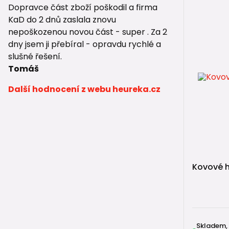
Dopravce část zboží poškodil a firma
máte 
KaD do 2 dnů zaslala znovu
hledát
nepoškozenou novou část - super . Za 2
Naopak v m
dny jsem ji přebíral - opravdu rychlé a
slušné řešení.
👉 Alternat
Tomáš
vsako
Další hodnocení z webu heureka.cz
vsako
⚠️ Na c
Z praxe se 
Kovové h
chybě
abse
špatn
podd
👉 Výslede
Skladem,