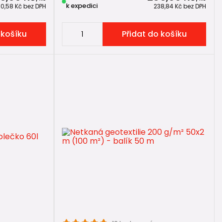
k expedici
30,58 Kč
bez DPH
238,84 Kč
bez DPH
 košíku
Přidat do košíku
právné podmínky. Klíčem ale není samotný štěrk, ale
lehlivě dlouhé roky.