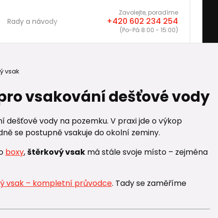
Zavolejte, poradíme
+420 602 234 254
Rady a návody
(Po-Pá 8:00 - 15:00)
ý vsak
 pro vsakování dešťové vody
ání dešťové vody na pozemku. V praxi jde o výkop
dně se postupně vsakuje do okolní zeminy.
o
boxy
,
štěrkový vsak
má stále svoje místo – zejména
ý vsak – kompletní průvodce
. Tady se zaměříme