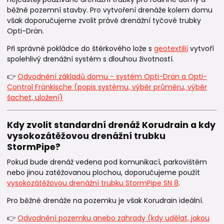
běžné pozemní stavby. Pro vytvoření drenáže kolem domu
však doporučujeme zvolit právě drenážní tyčové trubky
Opti-Drän.
Při správné pokládce do štěrkového lože s
geotextilií
vytvoří
spolehlivý drenážní systém s dlouhou životností.
👉
Odvodnění základů domu - systém Opti-Drän a Opti-
Control Fränkische (popis systému, výběr průměru, výběr
šachet, uložení)
Kdy zvolit standardní drenáž Korudrain a kdy
vysokozátěžovou drenážní trubku
StormPipe?
Pokud bude drenáž vedena pod komunikací, parkovištěm
nebo jinou zatěžovanou plochou, doporučujeme použít
vysokozátěžovou drenážní trubku StormPipe SN 8
.
Pro běžné drenáže na pozemku je však Korudrain ideální.
👉
Odvodnění pozemku anebo zahrady (kdy udělat, jakou