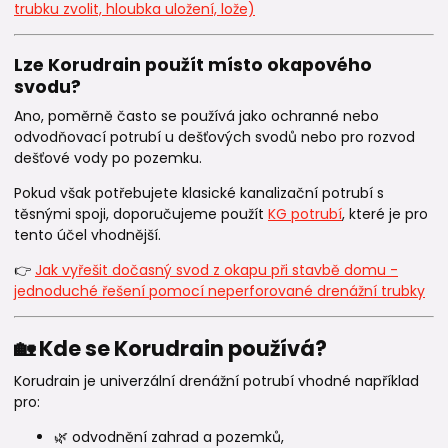
trubku zvolit, hloubka uložení, lože)
Lze Korudrain použít místo okapového
svodu?
Ano, poměrně často se používá jako ochranné nebo
odvodňovací potrubí u dešťových svodů nebo pro rozvod
dešťové vody po pozemku.
Pokud však potřebujete klasické kanalizační potrubí s
těsnými spoji, doporučujeme použít
KG potrubí
, které je pro
tento účel vhodnější.
👉
Jak vyřešit dočasný svod z okapu při stavbě domu -
jednoduché řešení pomocí neperforované drenážní trubky
🏡 Kde se Korudrain používá?
Korudrain je univerzální drenážní potrubí vhodné například
pro:
🌿 odvodnění zahrad a pozemků,