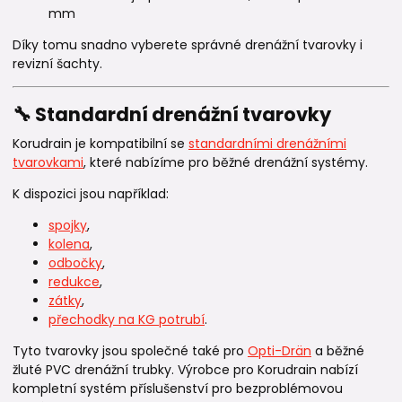
mm
Díky tomu snadno vyberete správné drenážní tvarovky i
revizní šachty.
🔧 Standardní drenážní tvarovky
Korudrain je kompatibilní se
standardními drenážními
tvarovkami
, které nabízíme pro běžné drenážní systémy.
K dispozici jsou například:
spojky
,
kolena
,
odbočky
,
redukce
,
zátky
,
přechodky na KG potrubí
.
Tyto tvarovky jsou společné také pro
Opti-Drän
a běžné
žluté PVC drenážní trubky. Výrobce pro Korudrain nabízí
kompletní systém příslušenství pro bezproblémovou