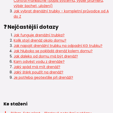
Control Fränkische (popis systému, výběr průměru,
výběr šachet, uložení)
Jak vybrat drenážní trubky - kompletní průvodce od A
do Z
❓ Nejčastější dotazy
Jak funguje drenážní trubka?
Kolik stojí drenáž okolo domu?
Jak napojit drenážní trubku na odpadní KG trubku?
Jak hluboko se pokládá drenáž kolem domu?
Jak daleko od domu má být drenáž?
Kam odvést vodu z drenáže?
Jaký spád má mít drenáž?
Jaký štěrk použít na drenáž?
Je potřeba geotextilie při drenáži?
Ke stažení