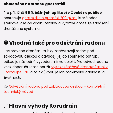
obaleného netkanou geotextilií
.
Pro přibližně
95 % běžných aplikací v České republice
postačuje
geotextilie o gramáži 200 g/m²
, která oddělí
štěrkové lože od okolní zeminy a výrazně omezuje zanášení
drenážního systému.
☢️ Vhodná také pro odvětrání radonu
Perforované drenážní trubky zachytávají radon pod
základovou deskou a odvádějí jej do sběrného potrubí,
odkud je následně vyveden mimo objekt. Pro odvod radonu
však doporučujeme použít
vysokozátěžové drenážní trubky
StormPipe SN8
a to z důvodu jejich maximální odolnosti a
životnosti.
👉
Odvětrání radonu pod základovou deskou - kompletní
technický návod
✅ Hlavní výhody Korudrain