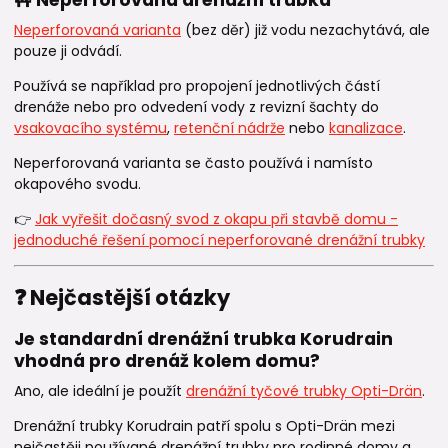
🚧 Neperforovaná drenážní trubka
Neperforovaná varianta
(bez děr) již vodu nezachytává, ale
pouze ji odvádí.
Používá se například pro propojení jednotlivých částí
drenáže nebo pro odvedení vody z revizní šachty do
vsakovacího systému
,
retenční nádrže
nebo
kanalizace
.
Neperforovaná varianta se často používá i namísto
okapového svodu.
👉
Jak vyřešit dočasný svod z okapu při stavbě domu -
jednoduché řešení pomocí neperforované drenážní trubky
❓ Nejčastější otázky
Je standardní drenážní trubka Korudrain
vhodná pro drenáž kolem domu?
Ano, ale ideální je použít
drenážní tyčové trubky Opti-Drän
.
Drenážní trubky Korudrain patří spolu s Opti-Drän mezi
nejčastěji používané drenážní trubky pro rodinné domy a