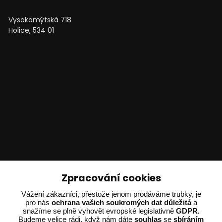
Vysokomýtská 718
Holice, 534 01
Technické poradenství
Zpracování cookies
Ing. Adam Dvořák
Vážení zákazníci, přestože jenom prodáváme trubky, je
+420 602 234 254
pro nás
ochrana vašich soukromých dat důležitá
a
snažíme se plně vyhovět evropské legislativně
GDPR.
(Po-Pá 8:00 - 15:00)
Budeme velice rádi, když nám dáte
souhlas
se
sbíráním