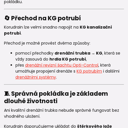
pokládku.
🔄 Přechod na KG potrubí
Korudrain lze velmi snadno napojit na
KG kanalizační
potrubí
.
Přechod je možné provést dvěma způsoby:
pomocí přechodky
drenážní trubka → KG
, která se
vždy zasouvá do
hrdla KG potrubí
,
přes
drenážní revizní šachtu Opti-Control
, která
umožňuje propojení drenáže s
KG potrubím
i dalšími
drenážními systémy
.
🧵 Správná pokládka je základem
dlouhé životnosti
Ani kvalitní drenážní trubka nebude správně fungovat bez
vhodného uložení.
Korudrain doporučujeme ukládat do
štěrkového lože