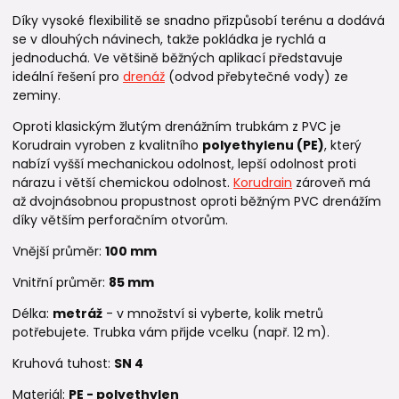
Díky vysoké flexibilitě se snadno přizpůsobí terénu a dodává
se v dlouhých návinech, takže pokládka je rychlá a
jednoduchá. Ve většině běžných aplikací představuje
ideální řešení pro
drenáž
(odvod přebytečné vody) ze
zeminy.
Oproti klasickým žlutým drenážním trubkám z PVC je
Korudrain vyroben z kvalitního
polyethylenu (PE)
, který
nabízí vyšší mechanickou odolnost, lepší odolnost proti
nárazu i větší chemickou odolnost.
Korudrain
zároveň má
až dvojnásobnou propustnost oproti běžným PVC drenážím
díky větším perforačním otvorům.
Vnější průměr:
100
mm
Vnitřní průměr:
85 mm
Délka:
metráž
- v množství si vyberte, kolik metrů
potřebujete. Trubka vám přijde vcelku (např. 12 m).
Kruhová tuhost:
SN 4
Materiál:
PE - polyethylen