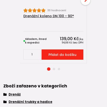
30 hodnocení
Drenážní koleno DN 100 - 90°
Drenážní
139,00 Kč
Skladem, ihned
Skladem, 
/
ks
k expedici
k expedici
114,88 Kč
bez DPH
Přidat do košíku
Zboží zařazeno v kategoriích
Drenáž
Drenážní trubky a hadice