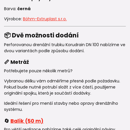
Barva:
černá
Výrobce:
Böhm-Extruplast s.r.o.
📦 Dvě možnosti dodání
Perforovanou drenážní trubku Korudrain DN 100 nabízíme ve
dvou variantách podle způsobu dodání.
📏 Metráž
Potřebujete pouze několik metrů?
Vybranou délku vám odměříme přesně podle požadavku.
Pokud bude nutné potrubí složit z více částí, použijeme
originální spojku, která je součástí dodávky.
Ideální řešení pro menší stavby nebo opravy drenážního
systému.
🔄
Balík (50 m)
Pro větší realizace nabízíme také celé originální náviny