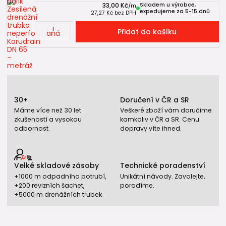
33,00 Kč
Skladem u výrobce,
/
m
expedujeme za 5-15 dnů
27,27 Kč
bez DPH
Přidat do košíku
30+
Doručení v ČR a SR
Máme více než 30 let
Veškeré zboží vám doručíme
zkušeností a vysokou
kamkoliv v ČR a SR. Cenu
odbornost.
dopravy víte ihned.
Velké skladové zásoby
Technické poradenství
+1000 m odpadního potrubí,
Unikátní návody. Zavolejte,
+200 revizních šachet,
poradíme.
+5000 m drenážních trubek