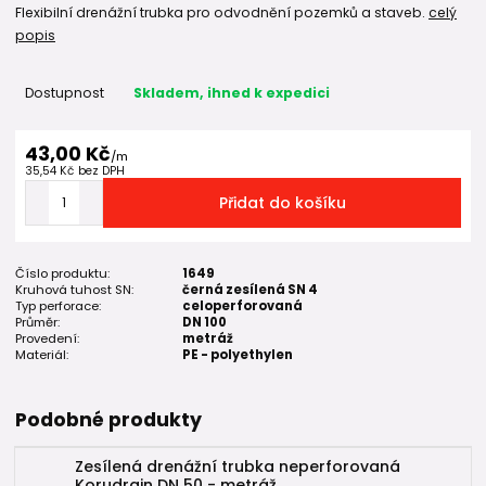
Flexibilní drenážní trubka pro odvodnění pozemků a staveb.
celý
popis
Dostupnost
Skladem, ihned k expedici
43,00 Kč
/
m
35,54 Kč
bez DPH
Přidat do košíku
Číslo produktu:
1649
Kruhová tuhost SN:
černá zesílená SN 4
Typ perforace:
celoperforovaná
Průměr:
DN 100
Provedení:
metráž
Materiál:
PE - polyethylen
Podobné produkty
Zesílená drenážní trubka neperforovaná
Korudrain DN 50 - metráž