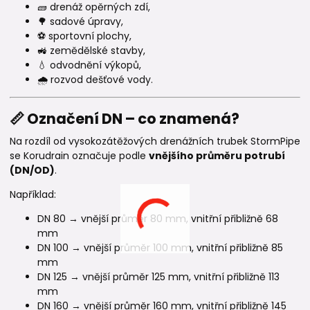
🧱 drenáž opěrných zdí,
🌳 sadové úpravy,
⚽ sportovní plochy,
🚜 zemědělské stavby,
💧 odvodnění výkopů,
🌧️ rozvod dešťové vody.
📏 Označení DN – co znamená?
Na rozdíl od vysokozátěžových drenážních trubek StormPipe
se Korudrain označuje podle
vnějšího průměru potrubí
(DN/OD)
.
Například:
DN 80 → vnější průměr 80 mm, vnitřní přibližně 68
mm
DN 100 → vnější průměr 100 mm, vnitřní přibližně 85
mm
DN 125 → vnější průměr 125 mm, vnitřní přibližně 113
mm
DN 160 → vnější průměr 160 mm, vnitřní přibližně 145