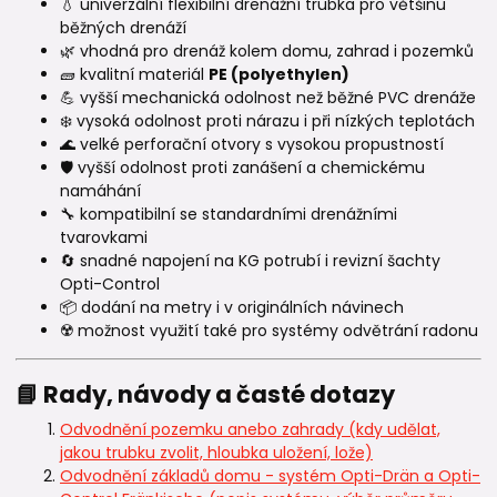
💧 univerzální flexibilní drenážní trubka pro většinu
běžných drenáží
🌿 vhodná pro drenáž kolem domu, zahrad i pozemků
🧱 kvalitní materiál
PE (polyethylen)
💪 vyšší mechanická odolnost než běžné PVC drenáže
❄️ vysoká odolnost proti nárazu i při nízkých teplotách
🌊 velké perforační otvory s vysokou propustností
🛡️ vyšší odolnost proti zanášení a chemickému
namáhání
🔧 kompatibilní se standardními drenážními
tvarovkami
🔄 snadné napojení na KG potrubí i revizní šachty
Opti-Control
📦 dodání na metry i v originálních návinech
☢️ možnost využití také pro systémy odvětrání radonu
📘 Rady, návody a časté dotazy
Odvodnění pozemku anebo zahrady (kdy udělat,
jakou trubku zvolit, hloubka uložení, lože)
Odvodnění základů domu - systém Opti-Drän a Opti-