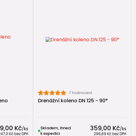
tu se zeminou nebo jinými stavebními materiály a plní
nstrukcí (typicky drenážních trubek).
ysl vsakování místo odvádění do kanalizace.
ků potřebných pro funkční drenážní systém.
7 hodnocení
eno
Drenážní koleno DN 125 - 90°
dlouhou životnost drenážního systému.
9,00 Kč
359,00 Kč
Skladem, ihned
/
ks
/
ks
k expedici
247,11 Kč
bez DPH
296,69 Kč
bez DPH