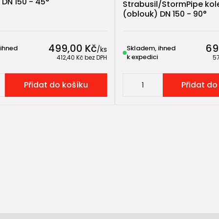
 DN 150 - 45°
Strabusil/StormPipe kol
(oblouk) DN 150 - 90°
499,00 Kč
69
 ihned
Skladem, ihned
/
ks
k expedici
412,40 Kč
bez DPH
5
Přidat do košíku
Přidat do