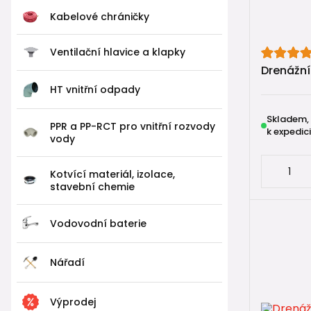
2️⃣
Syst
Kabelové chráničky
Strabusil S
Ventilační hlavice a klapky
Tato kolena
Drenážní
odpov
HT vnitřní odpady
zacho
zajisti
Skladem,
PPR a PP-RCT pro vnitřní rozvody
k expedici
vody
⚠️ Standar
U vysokozá
Kotvící materiál, izolace,
stavební chemie
dlouhodobo
Vodovodní baterie
👉 Kam
Pokud řešít
Nářadí
přehledy:
Výprodej
🔍
Jak vybr