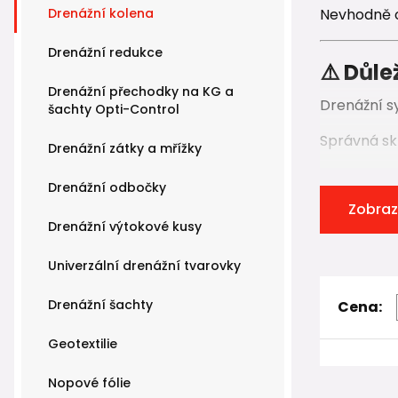
Drenážní kolena
Nevhodně o
Drenážní redukce
⚠️ Důle
Drenážní přechodky na KG a
Drenážní s
šachty Opti-Control
Správná skl
Drenážní zátky a mřížky
👉
trubka
Drenážní odbočky
Zobraz
Mezi dvě d
Drenážní výtokové kusy
(minimálně
Univerzální drenážní tvarovky
Tvarovka n
trubku, niko
Drenážní šachty
Cena:
Držte se j
Geotextilie
Každá tva
Nopové fólie