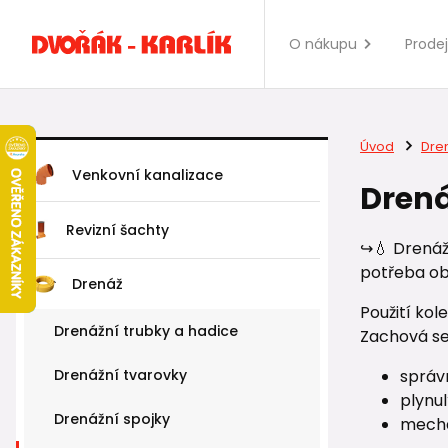
O nákupu
Prode
Úvod
Dre
Venkovní kanalizace
Drená
Revizní šachty
↪️💧 Drená
potřeba ob
Drenáž
Použití kol
Drenážní trubky a hadice
Zachová se
Drenážní tvarovky
správ
plynul
Drenážní spojky
mecha