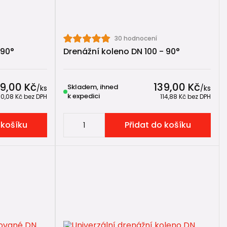
Pipe
astní typ kolen.
30 hodnocení
 90°
Drenážní koleno DN 100 - 90°
9,00 Kč
139,00 Kč
Skladem, ihned
/
ks
/
ks
k expedici
0,08 Kč
bez DPH
114,88 Kč
bez DPH
 být použito.
 košíku
Přidat do košíku
tí správného systémového kolena klíčové pro
ící témata 📘
právné řešení, doporučujeme navazující odborné články a