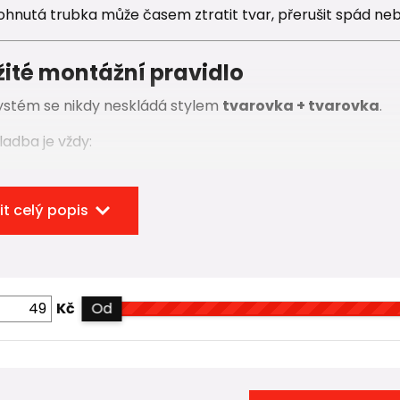
hnutá trubka může časem ztratit tvar, přerušit spád ne
žité montážní pravidlo
ystém se nikdy neskládá stylem
tvarovka + tvarovka
.
adba je vždy:
 → tvarovka → trubka → tvarovka
it celý popis
renážní tvarovky musí být vždy vložen krátký úsek potrub
 cca 20 cm) 🧱
a tvarovku jednoduše nepasuje – spoj je konstrukčně řeš
li na další tvarovku.
Kč
Od
ednoduchého pravidla:
rovka musí být osazená do trubky – z obou stran.
💧