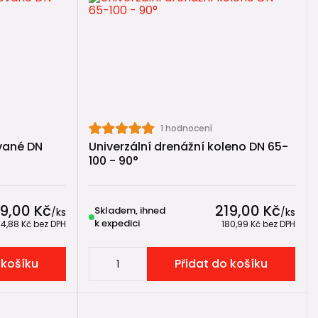
í, perforace a použití (SN 4 × SN 8 × částečná
a co si dát pozor při návrhu.
m – od výkopu přes volbu materiálu až po odvod vody.
1 hodnocení
vané DN
Univerzální drenážní koleno DN 65-
100 - 90°
ou fólií a revizními šachtami.
 návod
tní riziko. Proto je ochrana proti radonu nedílnou
39,00 Kč
219,00 Kč
Skladem, ihned
/
ks
/
ks
k expedici
14,88 Kč
bez DPH
180,99 Kč
bez DPH
 řešení pomocí neperforované drenážní trubky
 košíku
Přidat do košíku
vody jsou osazené, ale finální napojení na
kanalizaci
,