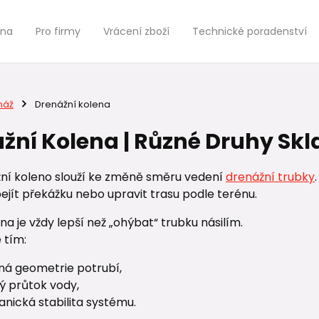
jna
Pro firmy
Vrácení zboží
Technické poradenství
náž
Drenážní kolena
žní Kolena | Různé Druhy Sk
žní koleno slouží ke změně směru vedení
drenážní trubky
ejít překážku nebo upravit trasu podle terénu.
ena je vždy lepší než „ohýbat“ trubku násilím.
 tím:
ná geometrie potrubí,
ý průtok vody,
nická stabilita systému.