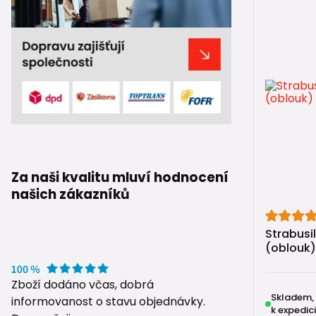
Geotextilie
funkce, kte
💧
Vsaková
Jak správn
📦
Kompletn
Přehled vš
Shrnutí
Za naši kvalitu mluví hodnocení
našich zákazníků
Drenážní ko
stand
Strabusi
syst
(oblouk)
Správná vol
Zboží dodáno včas, dobrá
Skladem,
informovanost o stavu objednávky.
k expedici