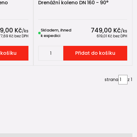
eno
Drenážní koleno DN 160 - 90°
9,00 Kč
749,00 Kč
Skladem, ihned
/
ks
/
ks
k expedici
77,69 Kč
bez DPH
619,01 Kč
bez DPH
 košíku
Přidat do košíku
strana
z 1