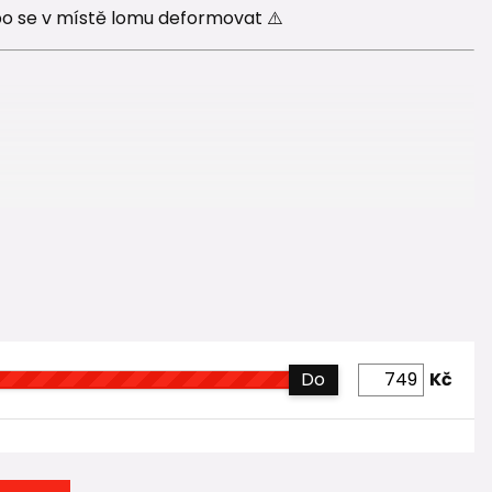
bo se v místě lomu deformovat ⚠️
í
en tak, aby se každá tvarovka napojovala na drenážní
Do
Kč