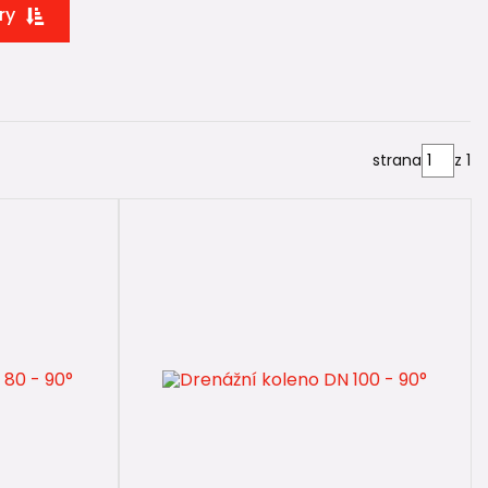
ry
ích kolen ⚖️
strana
z 1
kombinovat bez speciálních přechodových prvků.