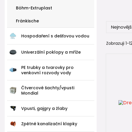
Böhm-Extruplast
Exist
Fränkische
1️⃣
Stan
Nejnovějš
Hospodaření s dešťovou vodou
Standardní
Zobrazuji 1-12
Korud
Univerzální poklopy a mříže
Opti-
klasic
PE trubky a tvarovky pro
venkovní rozvody vody
Používají s
drená
Čtvercové šachty/vpusti
Mondial
drená
běžnýc
Vpusti, gajgry a žlaby
Díky kompa
Zpětné kanalizační klapky