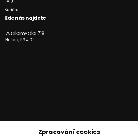
FAQ
Kariéra
Kde nás najdete
Vysokomýtská 718
Holice, 534 01
Technické poradenství
Zpracování cookies