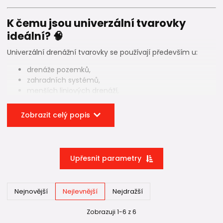
K čemu jsou univerzální tvarovky
ideální? 🧠
Univerzální drenážní tvarovky se používají především u:
drenáže pozemků,
zahradních systémů,
menších liniových drenáží,
běžných realizací bez vyššího zatížení.
Zobrazit celý popis
Jsou vhodné pro kombinaci běžných drenážních systémů,
například:
Korudrain,
Opti-Drän,
Upřesnit parametry
klasické PVC drenáže.
Umožňují rychlé řešení bez nutnosti řešit každou dimenzi
Nejnovější
Nejlevnější
Nejdražší
samostatně.
Zobrazuji 1-6 z 6