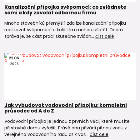
Kanalizační přípojka svépomocí: co zvládnete
sami a kdy zavolat odbornou firmu
Mnoho stavebníků přemýšlí, zda lze kanalizační přípojku
realizovat svépomocí a kolik tím mohou ušetřit. Dobrá
zpráva je, že část prací skutečně zvládn...
číst celé
22
.
06
.
2026
Jak vybudovat vodovodní přípojku: kompletní
průvodce od A do Z
Vodovodní přípojka je jednou z prvních věcí, které musíte
při stavbě domu vyřešit. Právě ona přivádí pitnou vodu z
veřejného vodovodního řadu až k vaš...
číst celé