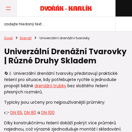
Úvod
Drenáž
Univerzální drenážní tvarovky
Univerzální Drenážní Tvarovky
| Různé Druhy Skladem
🔄💧 Univerzální drenážní tvarovky představují praktické
řešení pro situace, kdy potřebujete rychle a jednoduše
propojit běžné
drenážní trubky
bez složitého řešení
přesných rozměrů.
Typicky jsou určeny pro nejpoužívanější průměry:
👉
DN 65
,
DN 80
a
DN 100
Díky konstrukčnímu řešení dokáží pokrýt více průměrů
najednou, což výrazně zjednodušuje montáž i skladování.