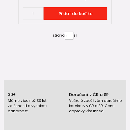
bez kterých žádný drenážní systém dlouhodobě fungovat
nebude.
Přidat do košíku
Kategorie –
Standardní drenážní tvarovky ke
drenážním trubkám
strana
z 1
Pokud hledáte univerzálnější řešení pro hlavní drenážní
vedení, vyplatí se podívat také na větší průměry. V českých
podmínkách je dlouhodobě nejpoužívanější variantou DN
100.
Produkt –
Drenážní
trubka
DN 100 (nejpoužívanější
drenážní trubka)
Správné uložení drenáže do země zásadně ovlivňuje její
životnost. Bez filtrační geotextilie a vhodné ochrany
30+
Doručení v ČR a SR
konstrukce u staveb může být i kvalitní drenážní trubka
Máme více než 30 let
Veškeré zboží vám doručíme
časem nefunkční.
zkušeností a vysokou
kamkoliv v ČR a SR. Cenu
odbornost.
dopravy víte ihned.
Kategorie –
Geotextilie pro drenážní systémy
Kategorie –
Geotextilní rukávy Geosack
: Nemůžete z
prostorových nebo technických důvodů vytvořit