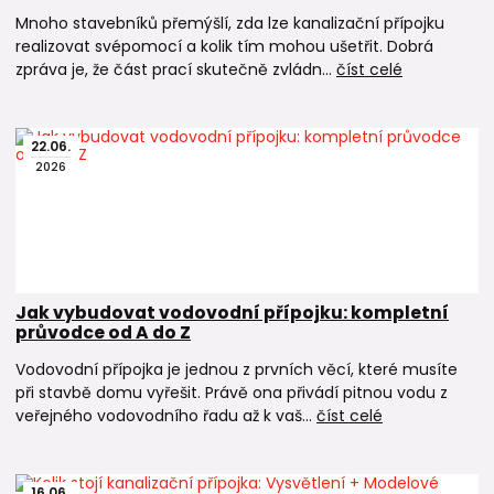
Mnoho stavebníků přemýšlí, zda lze kanalizační přípojku
realizovat svépomocí a kolik tím mohou ušetřit. Dobrá
zpráva je, že část prací skutečně zvládn...
číst celé
22
.
06
.
2026
Jak vybudovat vodovodní přípojku: kompletní
průvodce od A do Z
Vodovodní přípojka je jednou z prvních věcí, které musíte
při stavbě domu vyřešit. Právě ona přivádí pitnou vodu z
veřejného vodovodního řadu až k vaš...
číst celé
16
.
06
.