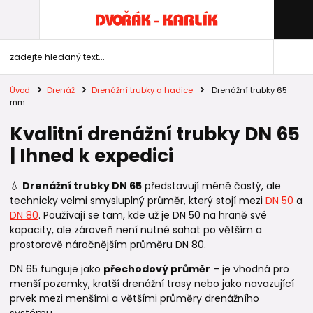
Úvod
Drenáž
Drenážní trubky a hadice
Drenážní trubky 65
mm
Kvalitní drenážní trubky DN 65
| Ihned k expedici
💧
Drenážní trubky DN 65
představují méně častý, ale
technicky velmi smysluplný průměr, který stojí mezi
DN 50
a
DN 80
. Používají se tam, kde už je DN 50 na hraně své
kapacity, ale zároveň není nutné sahat po větším a
prostorově náročnějším průměru DN 80.
DN 65 funguje jako
přechodový průměr
– je vhodná pro
menší pozemky, kratší drenážní trasy nebo jako navazující
prvek mezi menšími a většími průměry drenážního
systému.