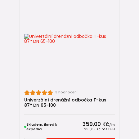
3 hodnocení
Univerzální drenážní odbočka T-kus
87° DN 65-100
359,00 Kč
Skladem, ihned k
/
ks
expedici
296,69 Kč
bez DPH