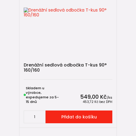
Drenážní sedlová odbočka T-kus 90°
160/160
Skladem u
výrobce,
549,00 Kč
expedujeme za 5-
/
ks
15 dnů
453,72 Kč
bez DPH
Přidat do košíku