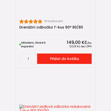
👉 Kam dál? Doporučené návody a
související témata 📘
16 hodnocení
Pokud řešíte drenáž podrobněji nebo se chcete ujistit, že
Drenážní odbočka T-kus 90° 80/80
zvolíte správné řešení, doporučujeme navazující odborné
články a přehledy:
149,00 Kč
Skladem, ihned k
/
ks
🔍
Jak vybrat drenážní trubky – kompletní průvodce
expedici
123,14 Kč
bez DPH
Podrobný návod, jak zvolit správný typ drenážní trubky
podle zatížení, perforace a použití (SN 4 × SN 8 × částečná
Přidat do košíku
perforace).
🏡
Drenáž pozemku a zahrady
Praktický návod, kdy a jak řešit drenáž pozemku, kudy
drenáž vést a na co si dát pozor při návrhu.
🏡
Drenáž kolem domu: jak ji udělat správně krok za krokem
V tomto návodu se dozvíte, jak správně udělat drenáž krok
za krokem – od výkopu přes volbu materiálu až po odvod
vody.