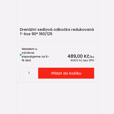
Drenážní sedlová odbočka redukovaná
T-kus 90° 160/125
Skladem u
výrobce,
489,00 Kč
expedujeme za 5-
/
ks
15 dnů
404,13 Kč
bez DPH
Přidat do košíku