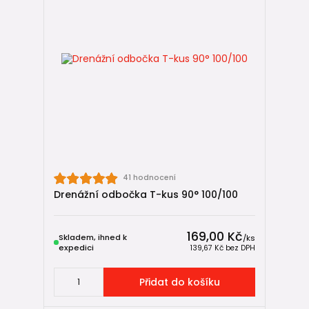
💧
Vsakování dešťové vody
Jak správně nakládat s vodou, kterou drenáž zachytí, a kdy
dává smysl vsakování místo odvádění do kanalizace.
📦
Kompletní sortiment drenážních trubek a příslušenství
Přehled všech drenážních trubek,
tvarovek
,
geotextilií
a
dalších prvků potřebných pro funkční drenážní systém.
Shrnutí 💧
Drenážní odbočky umožňují vytvořit funkční sběrnou síť a
napojit více větví do jedné hlavní trasy.
41 hodnocení
Je však nutné zvolit správný typ:
Drenážní odbočka T-kus 90° 100/100
standardní odbočky
pro Korudrain, Opti-Drän a PVC,
systémové odbočky
pro Strabusil a StormPipe.
169,00 Kč
Skladem, ihned k
/
ks
expedici
139,67 Kč
bez DPH
Správně provedené větvení je klíčem k tomu, aby drenáž
fungovala dlouhodobě a bez zanášení.
Přidat do košíku