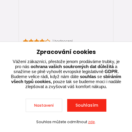
1 hodnocení
Strabusil/StormPipe odbočka T-kus DN
Zpracování cookies
150/150 - 90°
Vážení zákazníci, přestože jenom prodáváme trubky, je
pro nás
ochrana vašich soukromých dat důležitá
a
699,00 Kč
snažíme se plně vyhovět evropské legislativně
GDPR.
Skladem, ihned k
/
ks
expedici
577,69 Kč
bez DPH
Budeme velice rádi, když nám dáte
souhlas
se
sbíráním
všech typů cookies,
pouze tak se budeme moci i nadále
zlepšovat a zvyšovat váš komfort nákupu.
Přidat do košíku
Souhlasím
Nastavení
Souhlas můžete odmítnout
zde
.
Sleva při nákupu nad 10 000 Kč