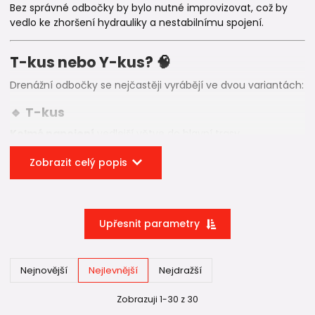
Bez správné odbočky by bylo nutné improvizovat, což by
vedlo ke zhoršení hydrauliky a nestabilnímu spojení.
T-kus nebo Y-kus? 🧠
Drenážní odbočky se nejčastěji vyrábějí ve dvou variantách:
🔹 T-kus
Kolmé napojení
vedlejší větve do hlavní trasy.
Používá se tam, kde je potřeba připojit drenáž pod pravým
Zobrazit celý popis
úhlem – například při napojení z boku pozemku.
🔹 Y-kus
Napojení pod úhlem (obvykle cca 45°).
Upřesnit parametry
Obecně platí, že Y-kus vytváří plynulejší proudění vody -
plynulé napojení je
extrémně důležité
u
splaškové KG
kanalizace
, u
drenážního systému
zpravidla tak zásadní
Nejnovější
Nejlevnější
Nejdražší
není.
Zobrazuji 1-30 z 30