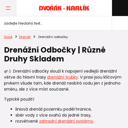
Úvod
Drenáž
Drenážní odbočky
Drenážní Odbočky | Různé
Druhy Skladem
🌿💧 Drenážní odbočky slouží k napojení vedlejší drenážní
větve do hlavní trasy
drenážní trubky
. V praxi jsou klíčovým
prvkem všude tam, kde drenáž nesbírá vodu jen z jednoho
směru, ale z více míst současně.
Typické použití:
liniová drenáž pozemku podél hranice,
sběr vody z více svahů do jedné trasy,
rozvětvené
zahradní drenážní systémy
.