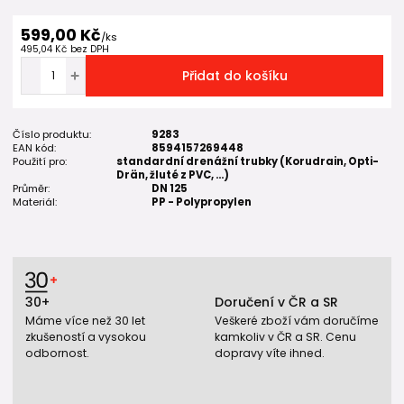
599,00 Kč
/
ks
495,04 Kč
bez DPH
Přidat do košíku
Číslo produktu:
9283
EAN kód:
8594157269448
Použití pro:
standardní drenážní trubky (Korudrain, Opti-
Drän, žluté z PVC, ...)
Průměr:
DN 125
Materiál:
PP - Polypropylen
30+
Doručení v ČR a SR
Máme více než 30 let
Veškeré zboží vám doručíme
zkušeností a vysokou
kamkoliv v ČR a SR. Cenu
odbornost.
dopravy víte ihned.