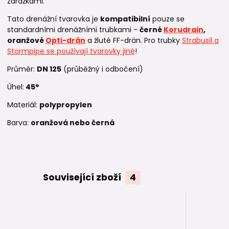
zarážkami.
Tato drenážní tvarovka je
kompatibilní
pouze se
standardními drenážními trubkami -
černé
Korudrain
,
oranžové
Opti-drän
a žluté FF-drän. Pro trubky
Strabusil a
Stormpipe se používají tvarovky jiné
!
Průměr:
DN 125
(průběžný i odbočení)
Úhel:
45°
Materiál:
polypropylen
Barva:
oranžová nebo černá
Související zboží
4