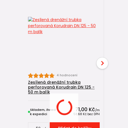
4 hodnocení
Zesílená drenážní trubka
Zesílená 
perforovaná Korudrain DN 125 -
perforova
50 m balík
metráž
71,00 Kč
Skladem, ihned
Skladem, 
/
m
k expedici
k expedici
58,68 Kč
bez DPH