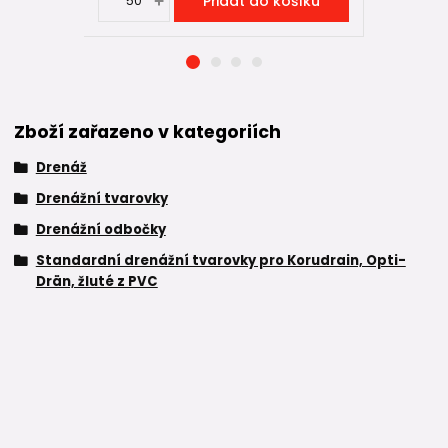
Přidat do košíku
Zboží zařazeno v kategoriích
Drenáž
Drenážní tvarovky
Drenážní odbočky
Standardní drenážní tvarovky pro Korudrain, Opti-
Drän, žluté z PVC