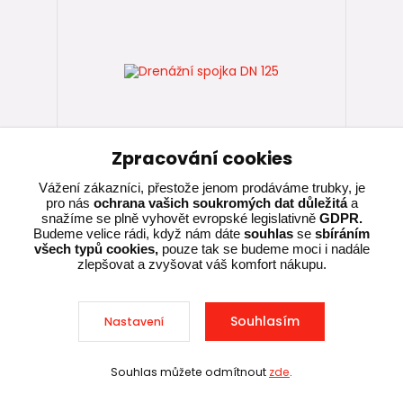
Zpracování cookies
Vážení zákazníci, přestože jenom prodáváme trubky, je
pro nás
ochrana vašich soukromých dat důležitá
a
snažíme se plně vyhovět evropské legislativně
GDPR.
5 hodnocení
Budeme velice rádi, když nám dáte
souhlas
se
sbíráním
Drenážní spojka DN 125
všech typů cookies,
pouze tak se budeme moci i nadále
zlepšovat a zvyšovat váš komfort nákupu.
139,00 Kč
Skladem, ihned k
/
ks
expedici
114,88 Kč
bez DPH
Souhlasím
Nastavení
Přidat do košíku
Souhlas můžete odmítnout
zde
.
Sleva při nákupu nad 10 000 Kč