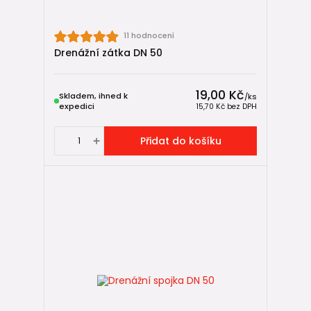
potrubí v zásypu.
11 hodnocení
Kolena – změna směru bez improvizace ↪️
Drenážní zátka DN 50
Drenážní systém jen výjimečně vede ideálně rovně. Kolena
umožňují změnit směr potrubí kontrolovaně a bez lámání
19,00 Kč
Skladem, ihned k
/
ks
trubky.
expedici
15,70 Kč
bez DPH
Kolena
se používají například:
Přidat do košíku
při obcházení překážek,
při vedení drenáže kolem stavby.
Koleno je vždy lepší řešení než „ohnutí na sílu“, které může
narušit geometrii potrubí.
Redukce – přechod mezi různými průměry 📏
Větve drenáže často sbíhají do hlavní trasy většího
průměru.
Redukce
umožňuje bezpečný přechod mezi
různými dimenzemi.