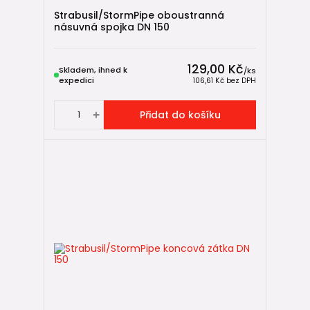
Strabusil/StormPipe oboustranná
násuvná spojka DN 150
129,00 Kč
Skladem, ihned k
/
ks
expedici
106,61 Kč
bez DPH
Přidat do košíku