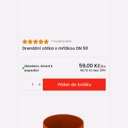
dává smysl vsakování místo odvádění do kanalizace.
📦
Kompletní sortiment drenážních trubek a příslušenství
Přehled všech drenážních trubek,
tvarovek
,
geotextilií
a
dalších prvků potřebných pro funkční drenážní systém.
Shrnutí 🧠
7 hodnocení
Drenážní zátka s mřížkou DN 50
Drenážní tvarovky nejsou detail navíc. Jsou to prvky, které
rozhodují o tom, zda bude drenáž:
59,00 Kč
Skladem, ihned k
stabilní,
/
ks
expedici
48,76 Kč
bez DPH
rozšiřitelná,
servisovatelná,
Přidat do košíku
a dlouhodobě funkční.
Správný výběr tvarovek je stejně důležitý jako správný výběr
samotné drenážní trubky.