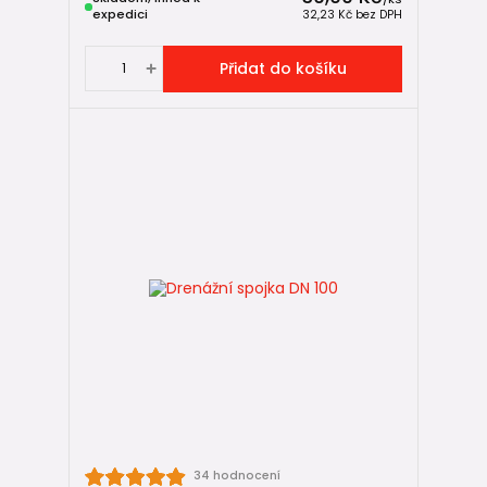
expedici
klasickými žlutými drenážními trubkami z PVC.
32,23 Kč
bez DPH
Používají se u běžných
drenáží pozemků
i u systémové
Přidat do košíku
drenáže základů
.
Systémové tvarovky pro Strabusil a
StormPipe
Drenážní trubky
Strabusil SN 4
a
StormPipe SN 8
mají vlastní
konstrukční typ a používají
speciální systémové
tvarovky
.
⚠️ Tyto trubky nejsou kompatibilní se standardními
drenážními tvarovkami.
Pokud je potřeba propojit tyto systémy s běžnou drenáží,
řeší se to přes:
revizní šachtu Opti-Control
,
nebo přes
přechod na KG potrubí
.
34 hodnocení