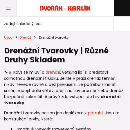
Úvod
Drenáž
Drenážní tvarovky
Drenážní Tvarovky | Různé
Druhy Skladem
🔧💧 Když se mluví o
drenáži
, většina lidí si představí
samotnou drenážní trubku. Jenže v praxi drenáž téměř
nikdy nevede rovně a bez přerušení. Je potřeba změnit
směr, napojit další větev, přejít na jiný průměr nebo drenáž
bezpečně zakončit. A právě zde vstupují do hry
drenážní
tvarovky
.
Drenážní tvarovky nejsou jen doplňkem k
potrubí
. Jsou to
konstrukční prvky, které:
umožňují vytvořit rozvětvený systém,