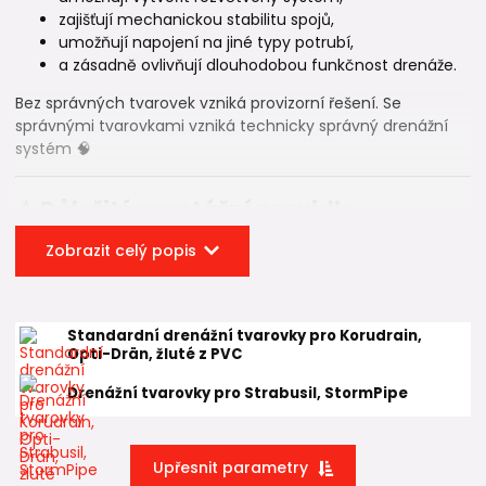
zajišťují mechanickou stabilitu spojů,
umožňují napojení na jiné typy potrubí,
a zásadně ovlivňují dlouhodobou funkčnost drenáže.
Bez správných tvarovek vzniká provizorní řešení. Se
správnými tvarovkami vzniká technicky správný drenážní
systém 🧠
⚠️ Důležité montážní pravidlo
Drenážní systém se nikdy neskládá stylem
tvarovka +
Zobrazit celý popis
tvarovka
.
Správná skladba je vždy:
Standardní drenážní tvarovky pro Korudrain,
👉
trubka → tvarovka → trubka → tvarovka
Opti-Drän, žluté z PVC
Mezi dvě drenážní tvarovky musí být vždy vložen krátký úsek
Drenážní tvarovky pro Strabusil, StormPipe
potrubí
(minimálně cca 20 cm) 🧱
Tvarovka na tvarovku jednoduše nepasuje – spoj je
Upřesnit parametry