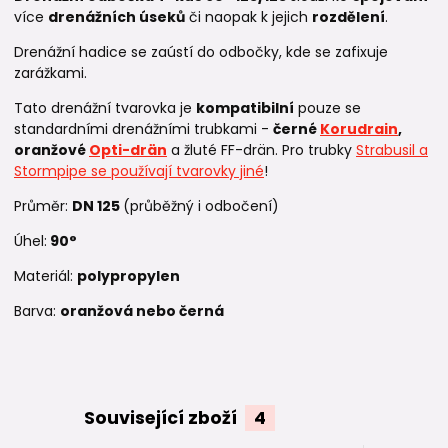
více
drenážních úseků
či naopak k jejich
rozdělení
.
Drenážní hadice se zaústí do odbočky, kde se zafixuje
zarážkami.
Tato drenážní tvarovka je
kompatibilní
pouze se
standardními drenážními trubkami -
černé
Korudrain
,
oranžové
Opti-drän
a žluté FF-drän. Pro trubky
Strabusil a
Stormpipe se používají tvarovky jiné
!
Průměr:
DN 125
(průběžný i odbočení)
Úhel:
90°
Materiál:
polypropylen
Barva:
oranžová nebo černá
Související zboží
4