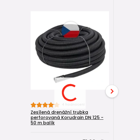
4 hodnocení
Zesílená drenážní trubka
Zesílená 
perforovaná Korudrain DN 125 -
perforova
50 m balík
metráž