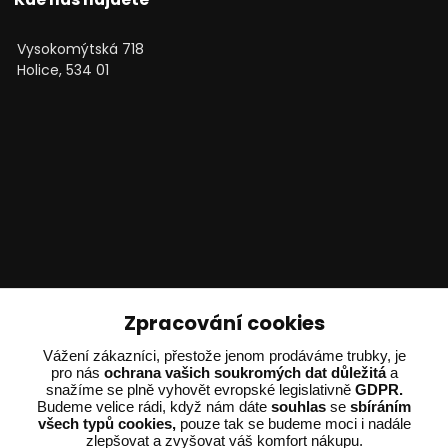
Vysokomýtská 718
Holice, 534 01
Zpracování cookies
Technické poradenství
Vážení zákazníci, přestože jenom prodáváme trubky, je
pro nás
ochrana vašich soukromých dat důležitá
a
snažíme se plně vyhovět evropské legislativně
GDPR.
Ing. Adam Dvořák
Budeme velice rádi, když nám dáte
souhlas
se
sbíráním
+420 602 234 254
všech typů cookies,
pouze tak se budeme moci i nadále
(Po-Pá 8:00 - 15:00)
zlepšovat a zvyšovat váš komfort nákupu.