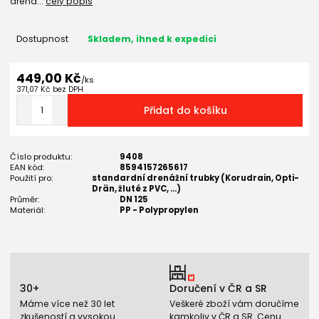
drená...
celý popis
Dostupnost
Skladem, ihned k expedici
449,00 Kč
/
ks
371,07 Kč
bez DPH
Přidat do košíku
Číslo produktu:
9408
EAN kód:
8594157265617
Použití pro:
standardní drenážní trubky (Korudrain, Opti-
Drän, žluté z PVC, ...)
Průměr:
DN 125
Materiál:
PP - Polypropylen
30+
Doručení v ČR a SR
Máme více než 30 let
Veškeré zboží vám doručíme
zkušeností a vysokou
kamkoliv v ČR a SR. Cenu