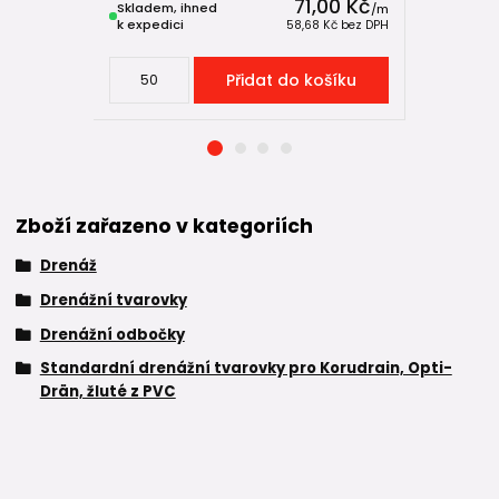
71,00 Kč
Skladem, ihned
Skladem, 
/
m
k expedici
k expedici
58,68 Kč
bez DPH
Přidat do košíku
Zboží zařazeno v kategoriích
Drenáž
Drenážní tvarovky
Drenážní odbočky
Standardní drenážní tvarovky pro Korudrain, Opti-
Drän, žluté z PVC