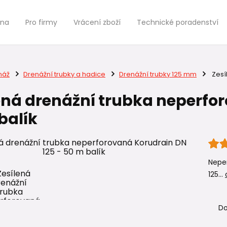
jna
Pro firmy
Vrácení zboží
Technické poradenství
náž
Drenážní trubky a hadice
Drenážní trubky 125 mm
Zesí
ená drenážní trubka neperfor
balík
Neper
125...
Do