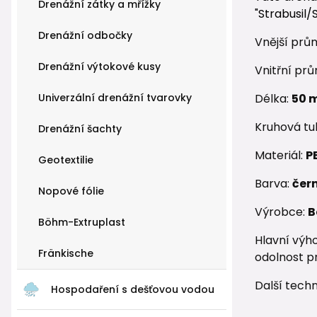
Drenážní zátky a mřížky
"Strabusil/
Drenážní odbočky
Vnější prů
Drenážní výtokové kusy
Vnitřní pr
Univerzální drenážní tvarovky
Délka:
50 
Kruhová tu
Drenážní šachty
Materiál:
P
Geotextilie
Barva:
čer
Nopové fólie
Výrobce:
B
Böhm-Extruplast
Hlavní výh
Fränkische
odolnost pr
Další tech
Hospodaření s dešťovou vodou