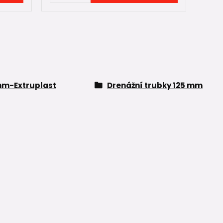
hm-Extruplast
Drenážní trubky 125 mm