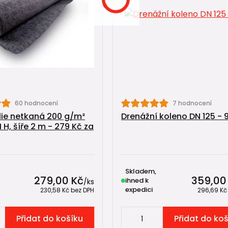
60 hodnocení
7 hodnocení
lie netkaná 200 g/m²
Drenážní koleno DN 125 - 
H, šíře 2 m - 279 Kč za
Skladem,
279,00 Kč
359,00
ihned k
/
ks
expedici
230,58 Kč
bez DPH
296,69 K
Přidat do košíku
Přidat do ko