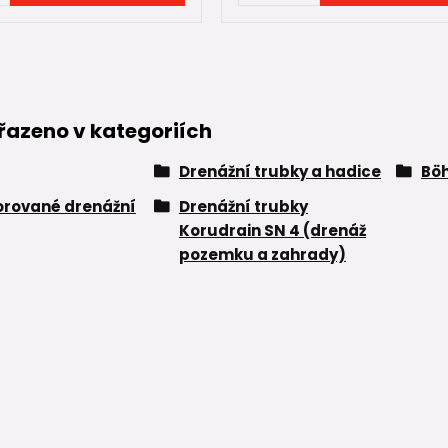
řazeno v kategoriích
Drenážní trubky a hadice
Bö
orované drenážní
Drenážní trubky
Korudrain SN 4 (drenáž
pozemku a zahrady)