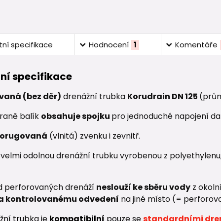
ní specifikace
Hodnocení
1
Komentáře
ní specifikace
vaná (bez děr)
drenážní trubka
Korudrain DN 125
(prů
traně balík
obsahuje spojku
pro jednoduché napojení dal
orugovaná
(vlnitá) zvenku i zevnitř.
 velmi odolnou drenážní trubku vyrobenou z polyethylen
od perforovaných drenáží
neslouží ke sběru vody
z okoln
a kontrolovanému odvedení
na jiné místo (= perforov
žní t
rubka je
kompatibilní
po
uze se
standardními dre