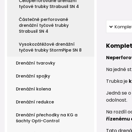
Celoperforované drenážní
tyčové trubky Strabusil SN 4
Částečně perforované
drenážní tyčové trubky
Komplet
Strabusil SN 4
Vysokozátěžové drenážní
Komplet
tyčové trubky StormPipe SN 8
Neperforo
Drenážní tvarovky
Na jedné s
Drenážní spojky
Trubka je
k
Drenážní kolena
Jedná se o
odolnost.
Drenážní redukce
Na rozdíl 
Drenážní přechodky na KG a
řízenému 
šachty Opti-Control
Tato drená