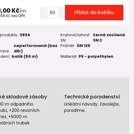
1,00 Kč
/
m
Přidat do košíku
,68 Kč
bez DPH
 produktu:
3934
Kruhová tuhost
černá zesílená
SN:
SN 2
neperforovaná (bez
Průměr:
DN 125
race:
děr)
dení:
balík (50 m)
Materiál:
PE - polyethylen
ké skladové zásoby
Technické poradenství
00 m odpadního
Unikátní návody. Zavolejte,
ubí, +200 revizních
poradíme.
het, +5000 m
nážních trubek