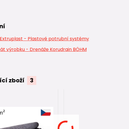
ní
xtruplast - Plastové potrubní systémy
kát výrobku - Drenáže Korudrain BÖHM
ící zboží
3