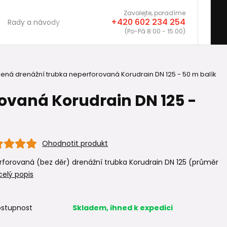
Zavolejte, poradíme
+420 602 234 254
Rady a návody
(Po-Pá 8:00 - 15:00)
lená drenážní trubka neperforovaná Korudrain DN 125 - 50 m balík
ovaná Korudrain DN 125 -
Ohodnotit produkt
forovaná (bez děr) drenážní trubka Korudrain DN 125 (průměr
celý popis
stupnost
Skladem, ihned k expedici