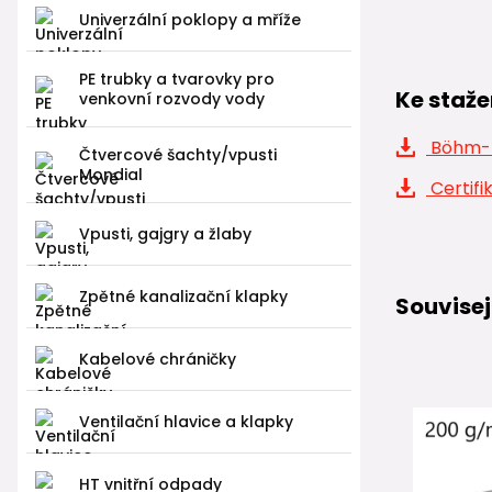
Univerzální poklopy a mříže
PE trubky a tvarovky pro
Ke staže
venkovní rozvody vody
Böhm-E
Čtvercové šachty/vpusti
Mondial
Certifi
Vpusti, gajgry a žlaby
Zpětné kanalizační klapky
Souvisej
Kabelové chráničky
Ventilační hlavice a klapky
HT vnitřní odpady