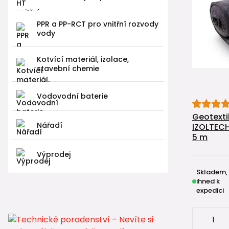
PPR a PP-RCT pro vnitřní rozvody
vody
Kotvící materiál, izolace,
stavební chemie
Vodovodní baterie
Geotexti
Nářadí
IZOLTECH 
5 m
Výprodej
Skladem,
ihned k
expedici