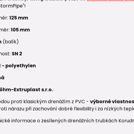
StormPipe"!
měr:
125
mm
ůměr:
105 mm
m
(balík)
host:
SN 2
E - polyethylen
ná
öhm-Extruplast s.r.o.
odou proti klasickým drenážím z PVC -
výborné vlastnos
oti nárazu při zachování dobré flexibility i za nízkých tepl
nické informace o zesílených drenážních trubkách Korud