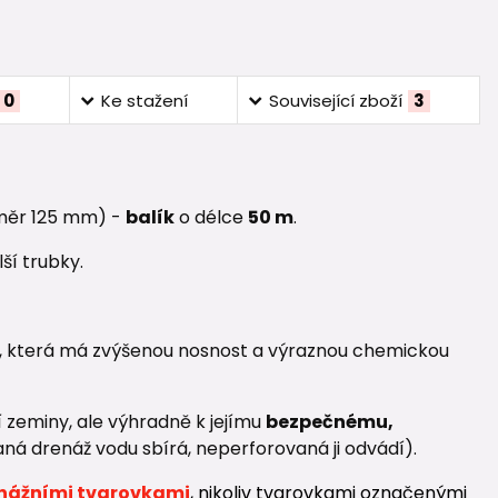
0
Ke stažení
Související zboží
3
měr 125 mm) -
balík
o délce
50 m
.
ší trubky.
u, která má zvýšenou nosnost a výraznou chemickou
í zeminy, ale výhradně k jejímu
bezpečnému,
aná drenáž vodu sbírá, neperforovaná ji odvádí).
nážními tvarovkami
, nikoliv tvarovkami označenými