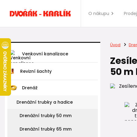
O nákupu
Prode
Úvod
Dre
Venkovní kanalizace
Zesíl
50 m 
Revizní šachty
Drenáž
Drenážní trubky a hadice
Drenážní trubky 50 mm
Drenážní trubky 65 mm