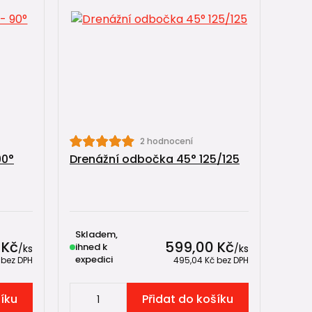
2 hodnocení
90°
Drenážní odbočka 45° 125/125
Skladem,
 Kč
599,00 Kč
ihned k
/
ks
/
ks
expedici
č
bez DPH
495,04 Kč
bez DPH
šíku
Přidat do košíku