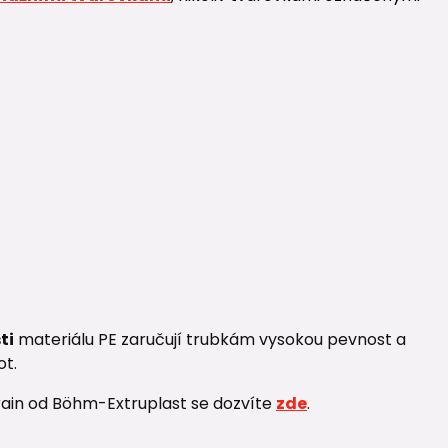
ti
materiálu PE zaručují trubkám vysokou pevnost a
ot.
rain od Böhm-Extruplast se dozvíte
zde
.