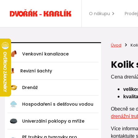
O nákupu
Prode
Úvod
Kol
Venkovní kanalizace
Kolik
Revizní šachty
Cena drenáž
Drenáž
velik
kvalit
Hospodaření s dešťovou vodou
Obecně se dá
drenážní tru
Univerzální poklopy a mříže
Více informa
kontaktujte
PE trubky a tvarovky pro