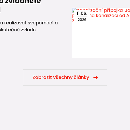
o zvládnete
u
11
.
06
.
2026
ku realizovat svépomocí a
skutečně zvládn...
Zobrazit všechny články