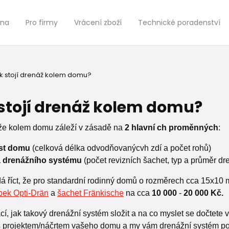
jna
Pro firmy
Vrácení zboží
Technické poradenství
ik stojí drenáž kolem domu?
 stojí drenáž kolem domu?
e kolem domu záleží v zásadě na
2 hlavní
ch proměnných
:
ost domu
(celková délka odvodňovanýcvh zdí a počet rohů)
a drenážního systému
(počet revizních šachet, typ a průměr dr
 říct, že pro standardní rodinný domů o rozměrech cca 15x10 m 
bek Opti-Drän
a
šachet Fränkische
na cca
10 000
-
20 000 Kč.
cí, jak takový drenážní systém složit a na co myslet se dočtete
 s projektem/náčrtem vašeho domu a my vám drenážní systém p