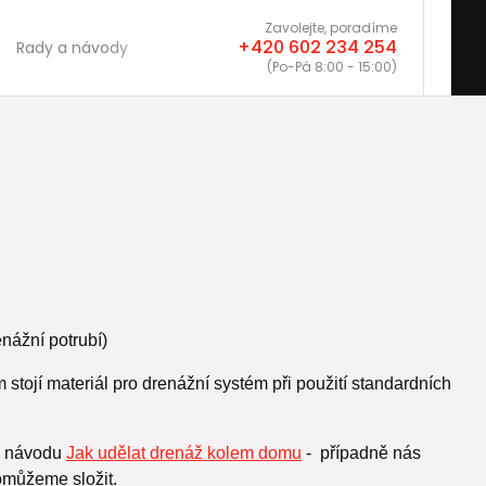
Zavolejte, poradíme
+420 602 234 254
Rady a návody
(Po-Pá 8:00 - 15:00)
enážní potrubí)
stojí materiál pro drenážní systém při použití standardních
 v návodu
Jak udělat drenáž kolem domu
- případně nás
omůžeme složit.