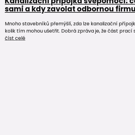
Kanalizační přípojka svépomocí: c
sami a kdy zavolat odbornou firm
Mnoho stavebníků přemýšlí, zda lze kanalizační přípoj
kolik tím mohou ušetřit. Dobrá zpráva je, že část prací 
číst celé