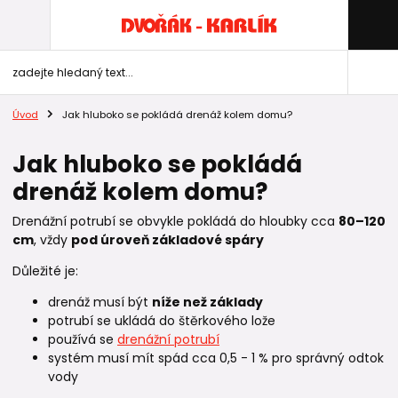
Úvod
Jak hluboko se pokládá drenáž kolem domu?
Jak hluboko se pokládá
drenáž kolem domu?
Drenážní potrubí se obvykle pokládá do hloubky cca
80–120
cm
, vždy
pod úroveň základové spáry
Důležité je:
drenáž musí být
níže než základy
potrubí se ukládá do štěrkového lože
používá se
drenážní potrubí
systém musí mít spád cca 0,5 - 1 % pro správný odtok
vody