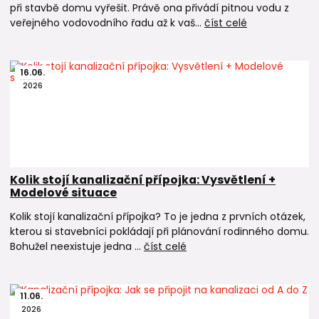
při stavbě domu vyřešit. Právě ona přivádí pitnou vodu z
veřejného vodovodního řadu až k vaš...
číst celé
16
.
06
.
2026
Kolik stojí kanalizační přípojka: Vysvětlení +
Modelové situace
Kolik stojí kanalizační přípojka? To je jedna z prvních otázek,
kterou si stavebníci pokládají při plánování rodinného domu.
Bohužel neexistuje jedna ...
číst celé
11
.
06
.
2026