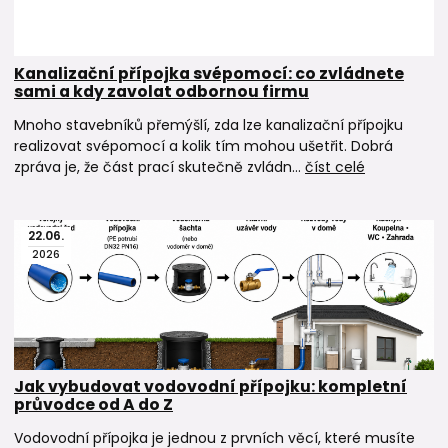
Kanalizační přípojka svépomocí: co zvládnete
sami a kdy zavolat odbornou firmu
Mnoho stavebníků přemýšlí, zda lze kanalizační přípojku
realizovat svépomocí a kolik tím mohou ušetřit. Dobrá
zpráva je, že část prací skutečně zvládn...
číst celé
22
.
06
.
2026
Jak vybudovat vodovodní přípojku: kompletní
průvodce od A do Z
Vodovodní přípojka je jednou z prvních věcí, které musíte