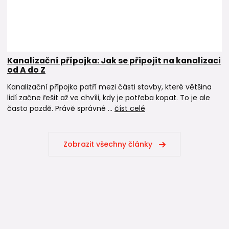
Kanalizační přípojka: Jak se připojit na kanalizaci
od A do Z
Kanalizační přípojka patří mezi části stavby, které většina
lidí začne řešit až ve chvíli, kdy je potřeba kopat. To je ale
často pozdě. Právě správné ...
číst celé
Zobrazit všechny články