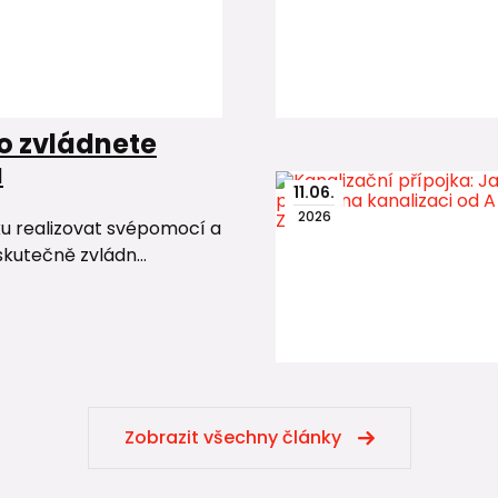
o zvládnete
u
11
.
06
.
2026
ku realizovat svépomocí a
skutečně zvládn...
Zobrazit všechny články