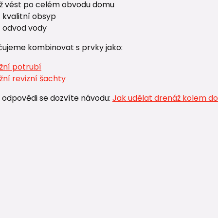
ž vést po celém obvodu domu
 kvalitní obsyp
it odvod vody
ujeme kombinovat s prvky jako:
žní potrubí
ní revizní šachty
 odpovědi se dozvíte návodu:
Jak udělat drenáž kolem d