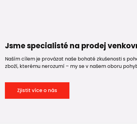
Jsme specialisté na prodej venkov
Naším cílem je provázat naše bohaté zkušenosti s pohod
zboží, kterému nerozumí – my se v našem oboru pohybuje
Zjistit více o nás