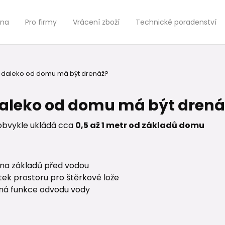
jna
Pro firmy
Vrácení zboží
Technické poradenství
 daleko od domu má být drenáž?
aleko od domu má být drená
obvykle ukládá cca
0,5 až 1 metr od základů domu
na základů před vodou
tek prostoru pro štěrkové lože
ná funkce odvodu vody