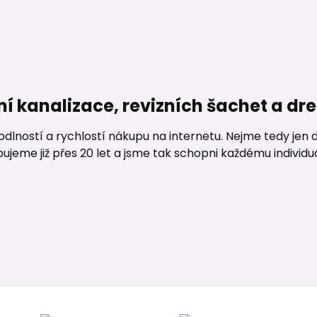
ní kanalizace, revizních šachet a d
lností a rychlostí nákupu na internetu. Nejme tedy jen d
me již přes 20 let a jsme tak schopni každému individuáln