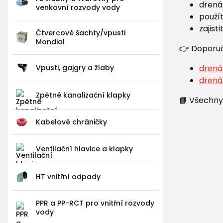
drená
venkovní rozvody vody
použít
zajist
Čtvercové šachty/vpusti
Mondial
👉 Doporuč
Vpusti, gajgry a žlaby
drená
drenáž
Zpětné kanalizační klapky
📘 Všechny
Kabelové chráničky
Ventilační hlavice a klapky
HT vnitřní odpady
PPR a PP-RCT pro vnitřní rozvody
vody