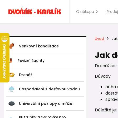
O nákupu
Prode
Úvod
Jak
Venkovní kanalizace
Jak d
Revizní šachty
Drenáž se 
Drenáž
Důvody:
ochra
Hospodaření s dešťovou vodou
dosta
správ
Univerzální poklopy a mříže
Důležité je:
PE trubky a tvarovky pro