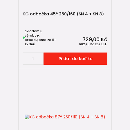
KG odbočka 45° 250/160 (SN 4 + SN 8)
Skladem u
výrobce,
729,00 Kč
expedujeme za 5-
15 dnů
602,48 Kč
bez DPH
Přidat do košíku