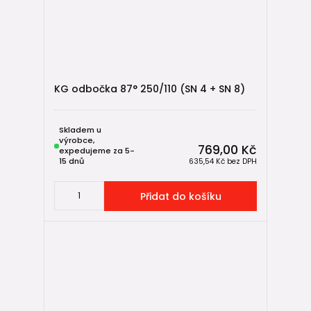
KG odbočka 87° 250/110 (SN 4 + SN 8)
Skladem u
výrobce,
769,00 Kč
expedujeme za 5-
15 dnů
635,54 Kč
bez DPH
Přidat do košíku