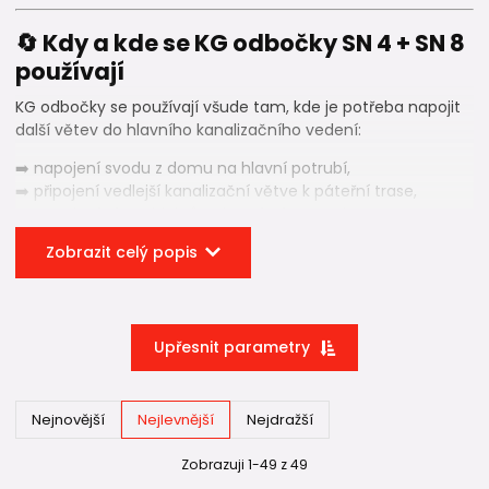
🔄 Kdy a kde se KG odbočky SN 4 + SN 8
používají
KG odbočky se používají všude tam, kde je potřeba napojit
další větev do hlavního kanalizačního vedení:
➡️ napojení svodu z domu na hlavní potrubí,
➡️ připojení vedlejší kanalizační větve k páteřní trase,
➡️ napojení více objektů nebo částí pozemku,
➡️ větvení splaškové nebo dešťové kanalizace v oddělených
Zobrazit celý popis
systémech.
Na rozdíl od kolen zde dochází ke
sloučení dvou proudů
vody
, což klade vyšší nároky na tvar odbočky i správnou
volbu jejího úhlu 💧.
Upřesnit parametry
📐 Proč jsou KG odbočky společné pro
Nejnovější
Nejlevnější
Nejdražší
SN 4 i SN 8?
Zobrazuji 1-49 z 49
Stejně jako u kolen se
KG odbočky nevyrábějí