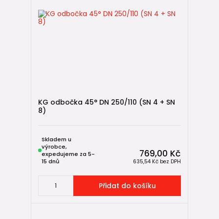
KG odbočka 45° DN 250/110 (SN 4 + SN
8)
Skladem u
výrobce,
769,00 Kč
expedujeme za 5-
15 dnů
635,54 Kč
bez DPH
Přidat do košíku