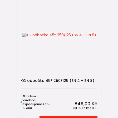
KG odbočka 45° 250/125 (SN 4 + SN 8)
Skladem u
výrobce,
849,00 Kč
expedujeme za 5-
15 dnů
701,65 Kč
bez DPH