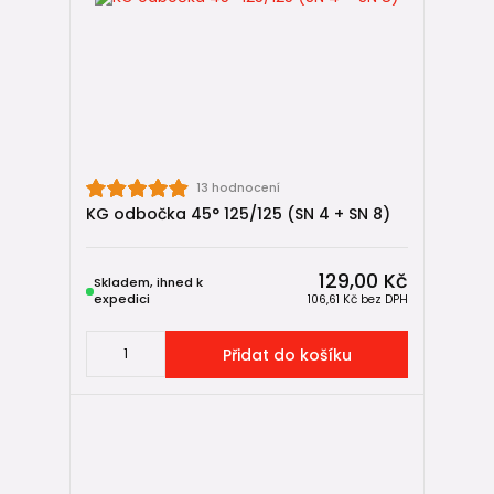
✅ Shrnutí
KG odbočky SN 4 + SN 8 jsou univerzální tvarovky pro
větvení venkovní kanalizace. Díky své konstrukci
bez
problémů vyhovují oběma třídám kruhové tuhosti
,
snadno se kombinují s různými částmi KG systému a při
správné volbě úhlu zajišťují
plynulý a dlouhodobě
spolehlivý provoz kanalizace
👍.
13 hodnocení
KG odbočka 45° 125/125 (SN 4 + SN 8)
129,00 Kč
Skladem, ihned k
expedici
106,61 Kč
bez DPH
Přidat do košíku