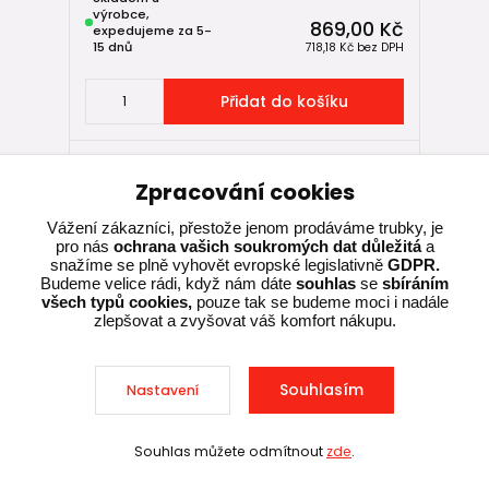
výrobce,
869,00 Kč
expedujeme za 5-
15 dnů
718,18 Kč
bez DPH
Přidat do košíku
Zpracování cookies
Vážení zákazníci, přestože jenom prodáváme trubky, je
pro nás
ochrana vašich soukromých dat důležitá
a
snažíme se plně vyhovět evropské legislativně
GDPR.
Budeme velice rádi, když nám dáte
souhlas
se
sbíráním
všech typů cookies,
pouze tak se budeme moci i nadále
zlepšovat a zvyšovat váš komfort nákupu.
Souhlasím
Nastavení
Souhlas můžete odmítnout
zde
.
Sleva při nákupu nad 10 000 Kč