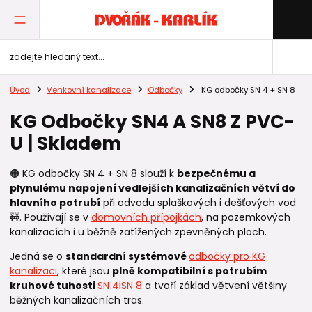
Úvod
Venkovní kanalizace
Odbočky
KG odbočky SN 4 + SN 8
KG Odbočky SN4 A SN8 Z PVC-
U | Skladem
🟠 KG odbočky SN 4 + SN 8 slouží k
bezpečnému a
plynulému napojení vedlejších kanalizačních větví do
hlavního potrubí
při odvodu splaškových i dešťových vod
🚧. Používají se v
domovních přípojkách
, na pozemkových
kanalizacích i u běžně zatížených zpevněných ploch.
Jedná se o
standardní systémové
odbočky pro KG
kanalizaci
, které jsou
plně kompatibilní s potrubím
kruhové tuhosti
SN 4
i
SN 8
a tvoří základ větvení většiny
běžných kanalizačních tras.