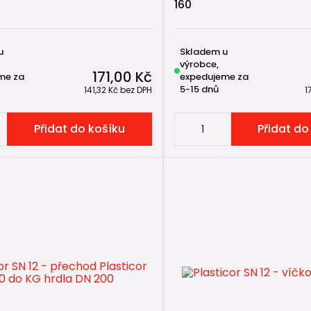
160
u
Skladem u
výrobce,
171,00 Kč
me za
expedujeme za
5-15 dnů
141,32 Kč
bez DPH
1
Přidat do košíku
Přidat do