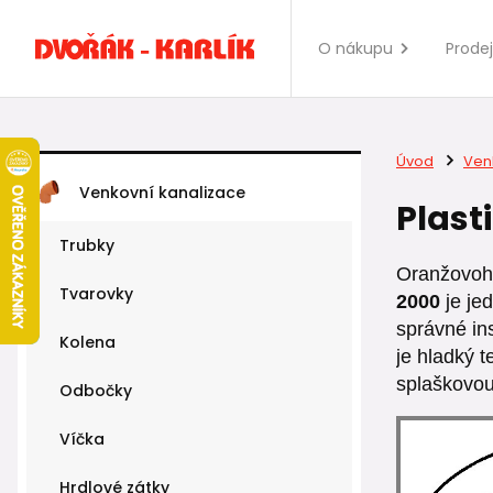
O nákupu
Prode
Úvod
Ven
Venkovní kanalizace
Plast
Trubky
Oranžovoh
Tvarovky
2000
je je
správné ins
Kolena
je hladký 
splaškovou
Odbočky
Víčka
Hrdlové zátky