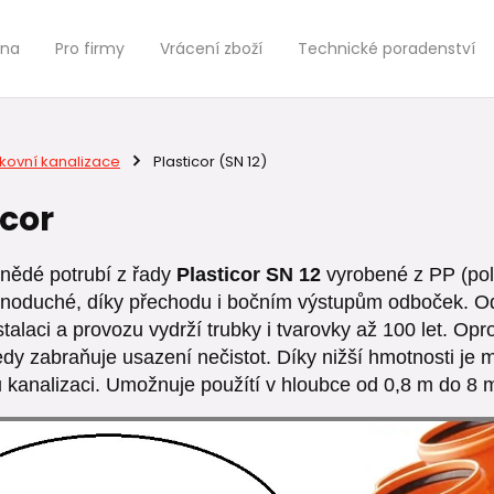
jna
Pro firmy
Vrácení zboží
Technické poradenství
kovní kanalizace
Plasticor (SN 12)
icor
nědé potrubí z řady
Plasticor SN 12
vyrobené z PP (pol
dnoduché, díky přechodu i bočním výstupům odboček.
O
talaci a provozu vydrží trubky i tvarovky až 100 let. Opro
tedy zabraňuje usazení nečistot. Díky nižší hmotnosti je
 kanalizaci. Umožnuje použítí v hloubce od 0,8 m do 8 