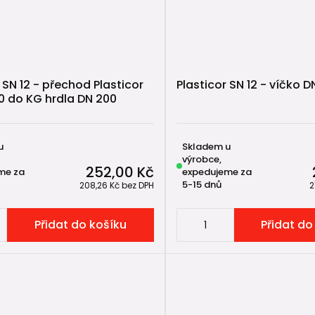
 SN 12 - přechod Plasticor
Plasticor SN 12 - víčko D
0 do KG hrdla DN 200
u
Skladem u
výrobce,
252,00 Kč
me za
expedujeme za
5-15 dnů
208,26 Kč
bez DPH
2
Přidat do košíku
Přidat do