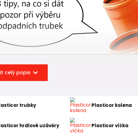
it celý popis
lasticor trubky
Plasticor kolena
lasticor hrdlové uzávěry
Plasticor víčka