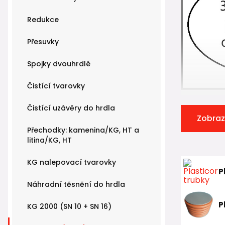
Redukce
Přesuvky
Spojky dvouhrdlé
Čistící tvarovky
Čistící uzávěry do hrdla
Zobraz
Přechodky: kamenina/KG, HT a
litina/KG, HT
KG nalepovací tvarovky
P
Náhradní těsnění do hrdla
P
KG 2000 (SN 10 + SN 16)