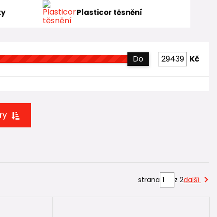
ky
Plasticor těsnění
Do
Kč
ry
strana
z 2
další