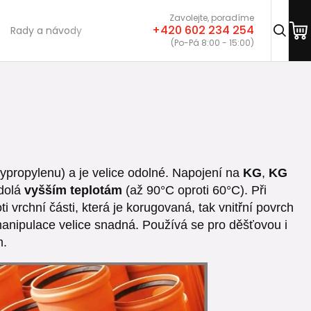
Zavolejte, poradíme
+420 602 234 254
Rady a návody
(Po-Pá 8:00 - 15:00)
ypropylenu) a je velice odolné. Napojení na
KG
,
KG
dolá
vyšším teplotám
(až 90°C oproti 60°C). Při
ti vrchní části, která je korugovaná, tak vnitřní povrch
 manipulace velice snadná. Používá se pro děšťovou i
m.