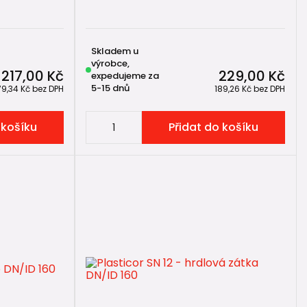
Skladem u
výrobce,
217,00 Kč
229,00 Kč
expedujeme za
5-15 dnů
79,34 Kč
bez DPH
189,26 Kč
bez DPH
 košíku
Přidat do košíku