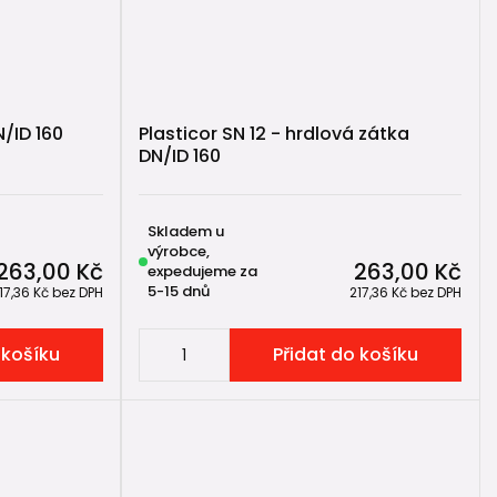
N/ID 160
Plasticor SN 12 - hrdlová zátka
DN/ID 160
Skladem u
výrobce,
263,00 Kč
263,00 Kč
expedujeme za
5-15 dnů
17,36 Kč
bez DPH
217,36 Kč
bez DPH
 košíku
Přidat do košíku