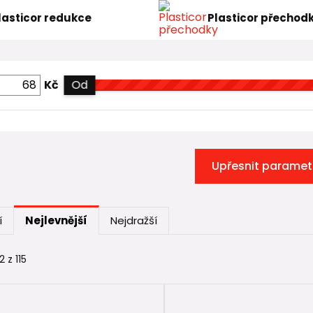
lasticor redukce
Plasticor přechod
Kč
Od
Upřesnit paramet
í
Nejlevnější
Nejdražší
2 z 115