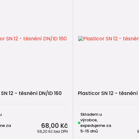
 SN 12 - těsnění DN/ID 160
Plasticor SN 12 - těsnění
u
Skladem u
výrobce,
68,00 Kč
me za
expedujeme za
5-15 dnů
56,20 Kč
bez DPH