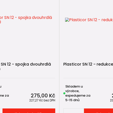
r SN 12 - spojka dvouhrdlá
Plasticor SN 12 - redukc
0
u
Skladem u
výrobce,
275,00 Kč
me za
expedujeme za
5-15 dnů
227,27 Kč
bez DPH
2