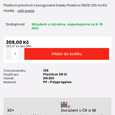
Plasticor přechod z korugované trubky Plasticor DN/ID 200 na KG
hladký...
celý popis
Dostupnost
Skladem u výrobce, expedujeme za 5-15
dnů
309,00 Kč
255,37 Kč
bez DPH
Přidat do košíku
Číslo produktu:
109
Použití pro:
Plasticor SN 12
Průměr:
DN 200
Materiál:
PP - Polypropylen
30+
Doručení v ČR a SR