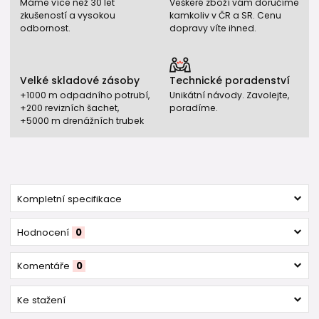
Máme více než 30 let
Veškeré zboží vám doručíme
zkušeností a vysokou
kamkoliv v ČR a SR. Cenu
odbornost.
dopravy víte ihned.
Velké skladové zásoby
Technické poradenství
+1000 m odpadního potrubí,
Unikátní návody. Zavolejte,
+200 revizních šachet,
poradíme.
+5000 m drenážních trubek
Kompletní specifikace
Hodnocení
0
Komentáře
0
Ke stažení