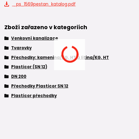
_ps_1569pestan_katalog.pdf
Zboží zařazeno v kategoriích
Venkovní kanalizace
Tvarovky
Přechodky: kamenina/KG, HT a litina/KG, HT
Plasticor (SN 12)
DN 200
Přechodky Plasticor SN 12
Plasticor přechodky