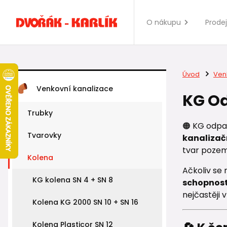
O nákupu
Prode
Úvod
Ven
Venkovní kanalizace
KG Od
Trubky
🟠 KG odpa
Tvarovky
kanalizač
tvar pozemk
Kolena
Ačkoliv se 
KG kolena SN 4 + SN 8
schopnost
nejčastěji 
Kolena KG 2000 SN 10 + SN 16
Kolena Plasticor SN 12