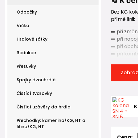
🔄 K č
Bez KG kole
Odbočky
přímé linii:
Víčka
➡️ při změ
➡️ při napo
Hrdlové zátky
➡️ při obch
Redukce
➡️ při kom
Je důležité
Přesuvky
Zobraz
promyšlený
Spojky dvouhrdlé
🧱 Mate
Čistící tvarovky
Standardní
K
Čistící uzávěry do hrdla
venkovní ka
systému
K
Přechodky: kamenina/KG, HT a
litina/KG, HT
Používané m
Cena: