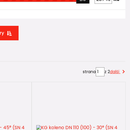
ry
to funguje v praxi
 samostatně pro každou kruhovou tuhost
. To je častý
strana
z 2
další
N 4 i SN 8
oběma třídám. Znamená to, že:
že a obsyp.