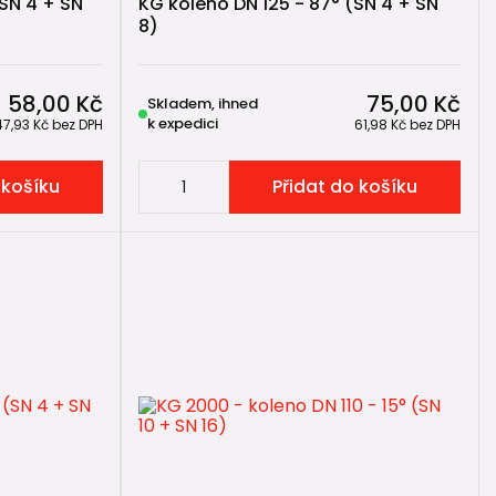
(SN 4 + SN
KG koleno DN 125 - 87° (SN 4 + SN
8)
58,00 Kč
75,00 Kč
Skladem, ihned
k expedici
47,93 Kč
bez DPH
61,98 Kč
bez DPH
 košíku
Přidat do košíku