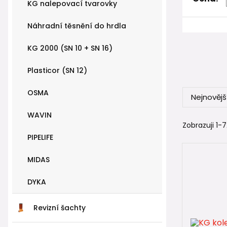
✔️ vysokou 
KG nalepovací tvarovky
✔️ hladký v
Náhradní těsnění do hrdla
✔️ dlouhou 
✔️ plnou k
KG 2000 (SN 10 + SN 16)
📐 KG t
Plasticor (SN 12)
Na rozdíl 
OSMA
Nejnovějš
zdroj nejas
WAVIN
V praxi pla
Zobrazuji 1-7
PIPELIFE
🔧
jedna ř
MIDAS
Tvarovky j
DYKA
stejná
není n
o výs
Revizní šachty