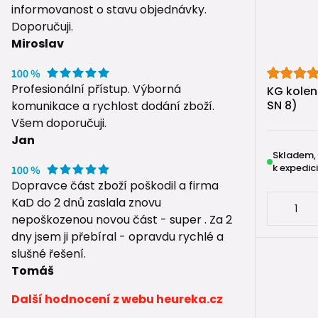
informovanost o stavu objednávky.
📘 Náv
Doporučuji.
Miroslav
3 tipy
Spojo
Profesionální přístup. Výborná
KG koleno
🔧 Jak 
SN 8)
komunikace a rychlost dodání zboží.
Všem doporučuji.
Řešíte rek
Jan
trubky
?
Skladem,
Připravili 
k expedici
Dopravce část zboží poškodil a firma
✅ pře
KaD do 2 dnů zaslala znovu
📏 tip
nepoškozenou novou část - super . Za 2
⚠️ va
dny jsem ji přebíral - opravdu rychlé a
🔧 po
slušné řešení.
Tomáš
👉 Podrobn
Přechodky 
Další hodnocení z webu heureka.cz