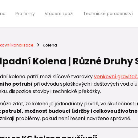
jna
Pro firmy
Vrácení zboží
Technické poradenství
kovní kanalizace
Kolena
padní Kolena | Různé Druhy
dní kolena patří mezi klíčové tvarovky
venkovní gravitač
ního potrubí
při odvodu splaškových i dešťových vod a u
u, dispozice stavby i technické překážky.
může zdát, že koleno je jednoduchý prvek, ve skutečnosti
 potrubí, možnost budoucí údržby i celkovou životno
vznikají problémy, pokud není řešení navrženo správně.