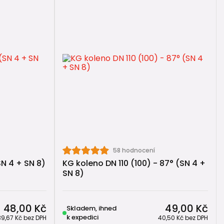
izpůsobit konkrétní situaci 🏠:
icí schopnost potrubí.
58 hodnocení
SN 4 + SN 8)
KG koleno DN 110 (100) - 87° (SN 4 +
SN 8)
48,00 Kč
49,00 Kč
Skladem, ihned
k expedici
39,67 Kč
bez DPH
40,50 Kč
bez DPH