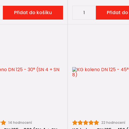
á kanalizace
Přidat do košíku
Přidat do
žně čistou vodu.
87° nebo 2× 45° je z hlediska funkce obvykle rovnocen
měry KG kolen
se vyrábějí ve stejných průměrech jako KG trubky, aby b
tandardní domovní kanalizace
avní svody
běrné větve a dešťová kanalizace
ce – hlavní kanalizační řady
mělo vždy odpovídat průměru potrubí, nikoli být řešeno 
ování KG kolen
14 hodnocení
22 hodnocení
e spojují
hrdlovým spojem s pryžovým těsněním
, stej