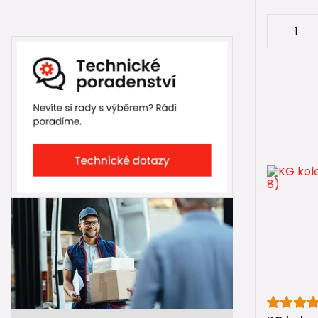
🌧️
Dešťov
Vede převá
Použití
1× 
📏 Prů
KG kolena 
DN 110 – s
DN 125 – hl
DN 160 – s
DN 200 a ví
Koleno by 
🔒 Spoj
KG kolena s