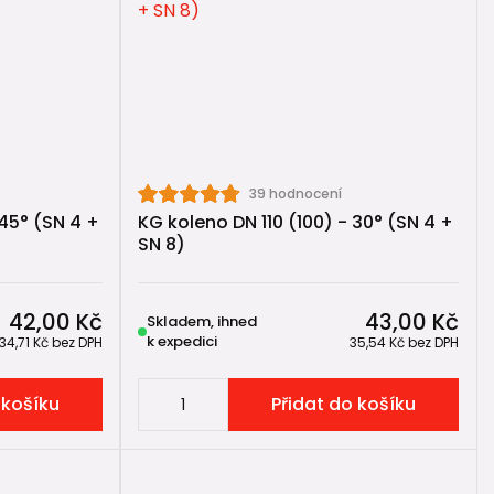
a
ysokému nebo extrémnímu zatížení 🚛 – například pod
39 hodnocení
tvarovkami
.
 45° (SN 4 +
KG koleno DN 110 (100) - 30° (SN 4 +
SN 8)
42,00 Kč
43,00 Kč
Skladem, ihned
k expedici
34,71 Kč
bez DPH
35,54 Kč
bez DPH
 košíku
Přidat do košíku
onomicky velmi rozumné řešení.