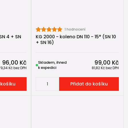
1 hodnocení
SN 4 + SN
KG 2000 - koleno DN 110 - 15° (SN 10
é plastové (KG, HT)?
+ SN 16)
tinu nebo betonové potrubí na plastové KG nebo HT
96,00 Kč
99,00 Kč
Skladem, ihned
k expedici
79,34 Kč
bez DPH
81,82 Kč
bez DPH
 košíku
Přidat do košíku
niverzální přechodka.
y dopojení