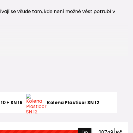
žívají se všude tam, kde není možné vést potrubí v
raulický odpor
💧. Proto by měl být návrh kolen vždy
m.
osti
inylchloridu)
, který je osvědčeným materiálem pro
10 + SN 16
Kolena Plasticor SN 12
ají také kolena z
polypropylenu (PP)
, typicky v
Do
Kč