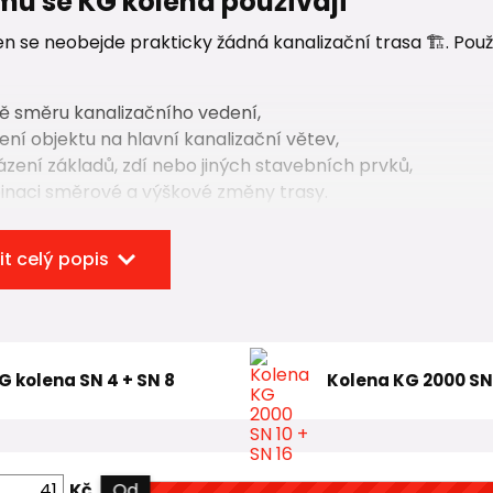
emu se KG kolena používají
n se neobejde prakticky žádná kanalizační trasa 🏗️. Pou
ně směru kanalizačního vedení,
jení objektu na hlavní kanalizační větev,
ázení základů, zdí nebo jiných stavebních prvků,
binaci směrové a výškové změny trasy.
 mít na paměti, že
každé zalomení potrubí zvyšuje hyd
it celý popis
 a přizpůsobený typu kanalizace i provozním podmínká
riál KG kolen – základ dlouhé životn
 KG kolena
jsou vyráběna z
PVC-U (neměkčeného polyv
G kolena SN 4 + SN 8
Kolena KG 2000 SN 
nalizace. Pro úseky vystavené vyššímu zatížení se použív
G 2000
.
ateriály zajišťují:
Kč
Od