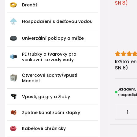
Drenáž
🔴 KG 2
Systém
KG 
Hospodaření s dešťovou vodou
komunikace
Univerzální poklopy a mříže
Důležité je, 
✔️
KG 2000
✔️ rozměro
PE trubky a tvarovky pro
venkovní rozvody vody
✔️ lze jej
KG koleno
SN 8)
V praxi se
Čtvercové šachty/vpusti
Mondial
běžné
Skladem,
namáh
k expedici
Vpusti, gajgry a žlaby
plynu
💡 Tip z pra
Zpětné kanalizační klapky
Použití KG
Kabelové chráničky