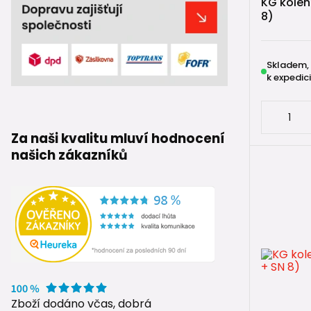
KG kolen
pružný, což
8)
Při montáži 
🧼 očistit 
Skladem,
🧽 zkontro
k expedici
🛢️ použít 
↔️ po zasun
❌ Silikony 
Za naši kvalitu mluví hodnocení
našich zákazníků
📘 Souv
Další souvi
➡️
KG trub
➡️
KG odbo
➡️
KG redu
➡️
Revizní 
➡️
Zpětné k
Zboží dodáno včas, dobrá