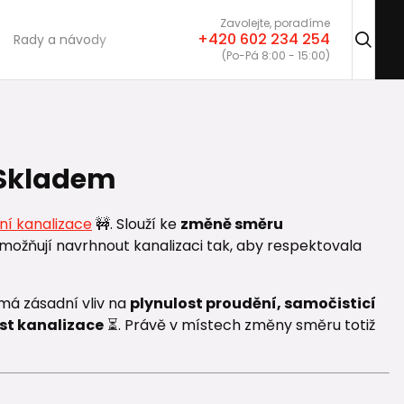
Zavolejte, poradíme
+420 602 234 254
Rady a návody
(Po-Pá 8:00 - 15:00)
 Skladem
ní kanalizace
🚧. Slouží ke
změně směru
možňují navrhnout kanalizaci tak, aby respektovala
 má zásadní vliv na
plynulost proudění, samočisticí
st kanalizace
⏳. Právě v místech změny směru totiž