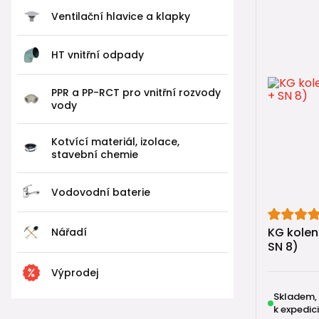
🔄 Úhly
Ventilační hlavice a klapky
KG kolena s
HT vnitřní odpady
15° a 
45° – 
PPR a PP-RCT pro vnitřní rozvody
87° / 
vody
🚽 Splaš
Kotvící materiál, izolace,
Zásadní roz
stavební chemie
🚽
Splaško
Vodovodní baterie
Obsahuje pe
👉
Místo j
KG koleno
Nářadí
Tím:
SN 8)
✔️ snížíte r
Výprodej
✔️ zlepšíte
✔️ usnadnít
Skladem,
k expedici
✔️ prodlouž