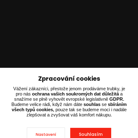
Technické poradenství
Zpracování cookies
Ing. Adam Dvořák
Vážení zákazníci, přestože jenom prodáváme trubky, je
+420 602 234 254
pro nás
ochrana vašich soukromých dat důležitá
a
snažíme se plně vyhovět evropské legislativně
GDPR.
(Po-Pá 8:00 - 15:00)
Budeme velice rádi, když nám dáte
souhlas
se
sbíráním
všech typů cookies,
pouze tak se budeme moci i nadále
potrebujiporadit@dvorak-karlik.cz
zlepšovat a zvyšovat váš komfort nákupu.
Souhlasím
Nastavení