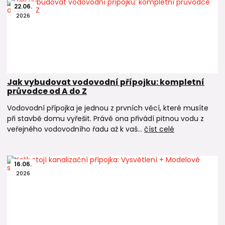
22
.
06
.
2026
Jak vybudovat vodovodní přípojku: kompletní
průvodce od A do Z
Vodovodní přípojka je jednou z prvních věcí, které musíte
při stavbě domu vyřešit. Právě ona přivádí pitnou vodu z
veřejného vodovodního řadu až k vaš...
číst celé
16
.
06
.
2026