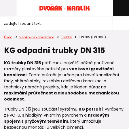
Úvod
Venkovní kanalizace
Trubky
DN 315 (DN 300)
KG odpadní trubky DN 315
KG trubky DN 315
patří mezi největší běžně používané
rozměry plastového potrubí pro
venkovní gravitační
kanalizaci
. Tento průměr je určen pro hlavní kanalizační
řady, sběrné stoky, rozsáhlou dešťovou kanalizaci a
technicky náročné projekty, kde je kladen důraz na
maximální průtočnost a dlouhodobou mechanickou
odolnost
.
Trubky DN 315 jsou součástí systému
KG potrubí
, vyráběny
z PVC-U, s hladkým vnitřním povrchem a
hrdlovým
spojem s pryžovým těsněním
, který umožňuje
bezpečnou montáž i u velkých dimenzí.