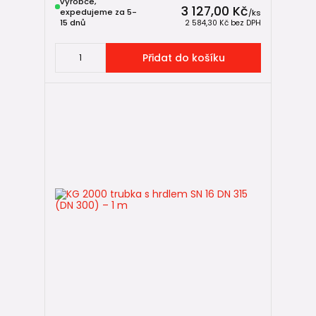
výrobce,
3 127,00 Kč
expedujeme za 5-
/
ks
15 dnů
2 584,30 Kč
bez DPH
Přidat do košíku