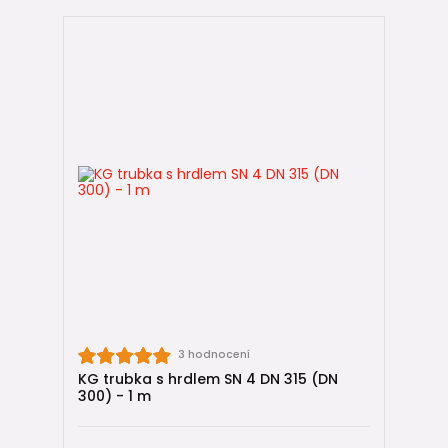
U průměru DN 315 je
volba správné kruhové tuhosti (SN)
zásadní. Velký průměr znamená vyšší namáhání stěny
potrubí, a proto se DN 315 používá převážně ve vyšších
třídách tuhosti.
KG DN 315 SN4 – pouze výjimečné použití
nezpevněné plochy bez zatížení,
malé hloubky uložení,
dočasné nebo okrajové instalace.
KG trubky SN4 – standardní varianta
KG 2000 DN 315 – vysoké a extrémní zatížení
frekventované komunikace,
průmyslové a logistické areály,
velmi hluboké výkopy a infrastruktura.
3 hodnocení
KG 2000 SN10 – vysoké zatížení
KG trubka s hrdlem SN 4 DN 315 (DN
KG 2000 SN16 – extrémní zatížení
300) - 1 m
Použití KG DN 315 v praxi