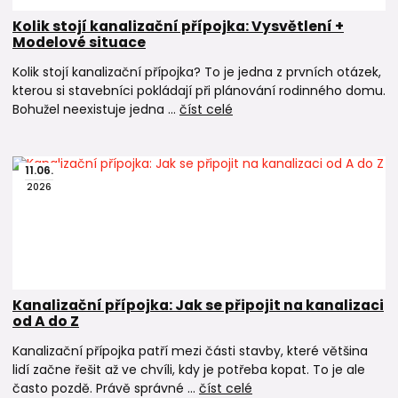
Kolik stojí kanalizační přípojka: Vysvětlení +
Modelové situace
Kolik stojí kanalizační přípojka? To je jedna z prvních otázek,
kterou si stavebníci pokládají při plánování rodinného domu.
Bohužel neexistuje jedna ...
číst celé
11
.
06
.
2026
Kanalizační přípojka: Jak se připojit na kanalizaci
od A do Z
Kanalizační přípojka patří mezi části stavby, které většina
lidí začne řešit až ve chvíli, kdy je potřeba kopat. To je ale
často pozdě. Právě správné ...
číst celé