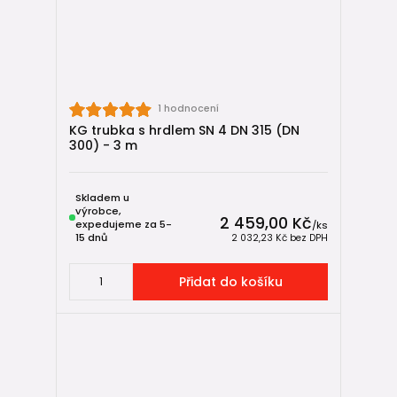
Shrnutí
KG trubky DN 315 (DN 300 vnitřní průměr)
představují
robustní řešení pro kanalizační systémy s extrémními
nároky na průtočnost i mechanickou odolnost. Díky
dostupnosti v provedeních
SN4, SN8 a KG 2000
je lze
1 hodnocení
použít od méně zatížených instalací až po infrastrukturní
KG trubka s hrdlem SN 4 DN 315 (DN
projekty nejvyšší náročnosti.
300) - 3 m
KG trubky DN 315 – kompletní nabídka
Skladem u
výrobce,
2 459,00 Kč
expedujeme za 5-
/
ks
15 dnů
2 032,23 Kč
bez DPH
Přidat do košíku