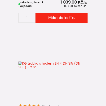
1 039,00 Kč
Skladem, ihned k
/
ks
KG trubky DN 315 se používají především:
expedici
858,68 Kč
bez DPH
jako hlavní kanalizační stoky,
Přidat do košíku
pro sběr splaškových a dešťových vod z rozsáhlých
ploch,
pro napojení více objektů nebo celých areálů,
v infrastrukturních a průmyslových projektech.
Tvarovky pro KG DN 315
Pro realizaci kanalizace v této dimenzi je nutné použít
kompatibilní KG tvarovky DN 315
, které umožňují změny
směru, větvení i napojení na jiné průměry.
KG kolena DN 315
KG odbočky DN 315
KG redukce DN 315
Tvarovky jsou navrženy pro
hrdlové spojení s těsněním
a
plnou kompatibilitu s KG trubkami DN 315.