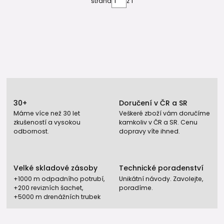
strana
z 1
30+
Doručení v ČR a SR
Máme více než 30 let
Veškeré zboží vám doručíme
zkušeností a vysokou
kamkoliv v ČR a SR. Cenu
odbornost.
dopravy víte ihned.
Velké skladové zásoby
Technické poradenství
+1000 m odpadního potrubí,
Unikátní návody. Zavolejte,
+200 revizních šachet,
poradíme.
+5000 m drenážních trubek