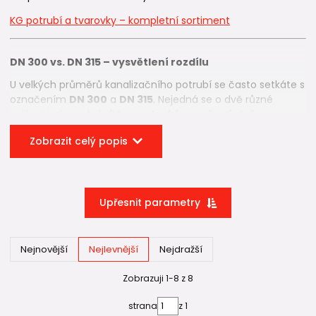
KG potrubí a tvarovky – kompletní sortiment
DN 300 vs. DN 315 – vysvětlení rozdílu
U velkých průměrů kanalizačního potrubí se často setkáte s
označením
DN 300
a
DN 315
. Nejedná se o dvě různé
velikosti, ale o
stejný typ potrubí označený dvěma
způsoby
:
Zobrazit celý popis
DN 300
– jmenovitý
vnitřní průměr
potrupí,
DN 315
– skutečný
vnější průměr
KG trubky.
V technické a obchodní praxi se u plastových KG trubek
Upřesnit parametry
používá označení
DN 315
, protože je rozhodující pro
kompatibilitu s tvarovkami, šachtami a prostupy
.
Pokud tedy hledáte DN 300, správně jej najdete právě v
Nejnovější
Nejlevnější
Nejdražší
kategorii DN 315.
Zobrazuji 1-8 z 8
KG trubky DN 315 podle kruhové tuhosti (SN)
strana
z 1