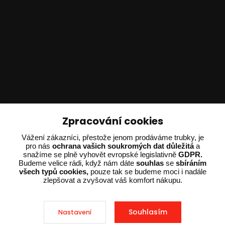
Technické poradenství
Zpracování cookies
Ing. Adam Dvořák
Vážení zákazníci, přestože jenom prodáváme trubky, je
+420 602 234 254
pro nás
ochrana vašich soukromých dat důležitá
a
snažíme se plně vyhovět evropské legislativně
GDPR.
(Po-Pá 8:00 - 15:00)
Budeme velice rádi, když nám dáte
souhlas
se
sbíráním
všech typů cookies,
pouze tak se budeme moci i nadále
potrebujiporadit@dvorak-karlik.cz
zlepšovat a zvyšovat váš komfort nákupu.
Souhlasím
Nastavení
2025 © Dvorak-Karlik.cz – Všechna práva vyhrazena. Design od