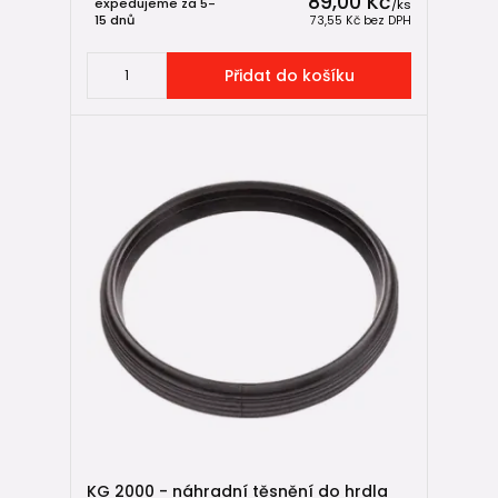
89,00 Kč
expedujeme za 5-
/
ks
15 dnů
73,55 Kč
bez DPH
Přidat do košíku
KG 2000 - náhradní těsnění do hrdla