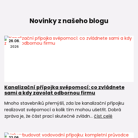
Novinky z našeho blogu
26
.
06
.
2026
Kanalizační přípojka svépomocí: co zvládnete
sami a kdy zavolat odbornou firmu
Mnoho stavebníků přemýšlí, zda lze kanalizační přípojku
realizovat svépomocí a kolik tím mohou ušetřit. Dobrá
zpráva je, že část prací skutečně zvládn...
číst celé
22
.
06
.