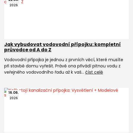
2026
Jak vybudovat vodovodní přípojku: kompletní
průvodce od A do Z
Vodovodní přípojka je jednou z prvních věcí, které musíte
při stavbě domu vyřešit. Právě ona přivádí pitnou vodu z
veřejného vodovodního řadu až k vaš...
číst celé
16
.
06
.
2026