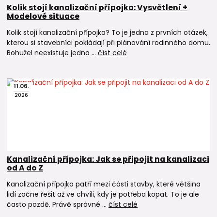
Kolik stojí kanalizační přípojka: Vysvětlení +
Modelové situace
Kolik stojí kanalizační přípojka? To je jedna z prvních otázek,
kterou si stavebníci pokládají při plánování rodinného domu.
Bohužel neexistuje jedna ...
číst celé
11
.
06
.
2026
Kanalizační přípojka: Jak se připojit na kanalizaci
od A do Z
Kanalizační přípojka patří mezi části stavby, které většina
lidí začne řešit až ve chvíli, kdy je potřeba kopat. To je ale
často pozdě. Právě správné ...
číst celé