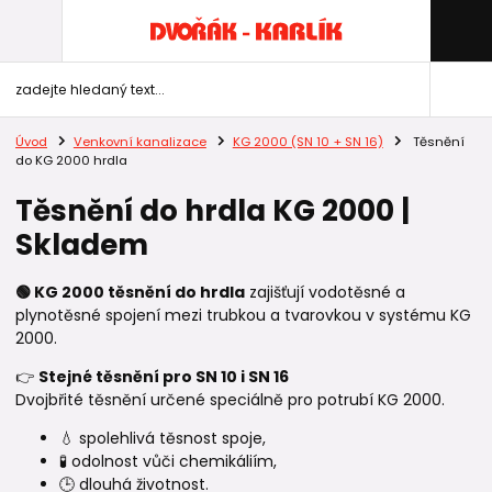
Úvod
Venkovní kanalizace
KG 2000 (SN 10 + SN 16)
Těsnění
do KG 2000 hrdla
Těsnění do hrdla KG 2000 |
Skladem
🟢 KG 2000 těsnění do hrdla
zajišťují vodotěsné a
plynotěsné spojení mezi trubkou a tvarovkou v systému KG
2000.
👉
Stejné těsnění pro SN 10 i SN 16
Dvojbřité těsnění určené speciálně pro potrubí KG 2000.
💧 spolehlivá těsnost spoje,
🧪 odolnost vůči chemikáliím,
🕒 dlouhá životnost.