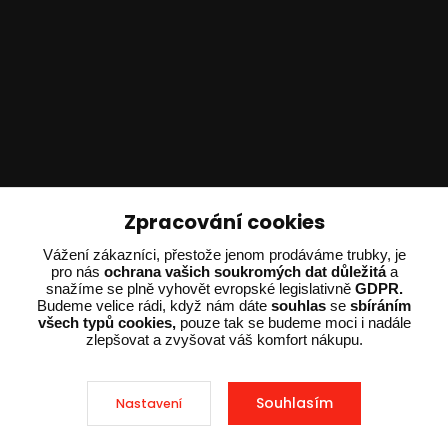
Technické poradenství
Zpracování cookies
Ing. Adam Dvořák
Vážení zákazníci, přestože jenom prodáváme trubky, je
+420 602 234 254
pro nás
ochrana vašich soukromých dat důležitá
a
snažíme se plně vyhovět evropské legislativně
GDPR.
(Po-Pá 8:00 - 15:00)
Budeme velice rádi, když nám dáte
souhlas
se
sbíráním
všech typů cookies,
pouze tak se budeme moci i nadále
potrebujiporadit@dvorak-karlik.cz
zlepšovat a zvyšovat váš komfort nákupu.
Souhlasím
Nastavení
2025 © Dvorak-Karlik.cz – Všechna práva vyhrazena. Design od
EmpireDesign
nakódoval
OndřejDvořák.com
.