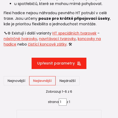
u spotřebičů, které se mohou mírně pohybovat.
Flexi hadice nejsou náhradou pevného HT potrubí v celé
trase. Jsou určeny
pouze pro krátké připojovací úseky
,
kde je prioritou flexibilita a jednoduchost montáže.
🔧⚙️ Existují i další varianty
HT speciálních tvarovek
-
nástrčné tvarovky
,
navrtávací tvarovky
,
koncovky na
hadice
nebo
čistící koncové zátky
. 🛠️
Upřesnit parametry
Nejnovější
Nejlevnější
Nejdražší
Zobrazuji 1-6 z 6
strana
z 1