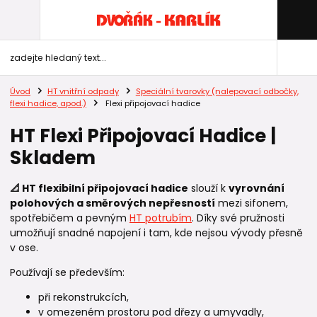
Úvod
HT vnitřní odpady
Speciální tvarovky (nalepovací odbočky,
flexi hadice, apod.)
Flexi připojovací hadice
HT Flexi Připojovací Hadice |
Skladem
📐 HT flexibilní připojovací hadice
slouží k
vyrovnání
polohových a směrových nepřesností
mezi sifonem,
spotřebičem a pevným
HT potrubím
. Díky své pružnosti
umožňují snadné napojení i tam, kde nejsou vývody přesně
v ose.
Používají se především:
při rekonstrukcích,
v omezeném prostoru pod dřezy a umyvadly,