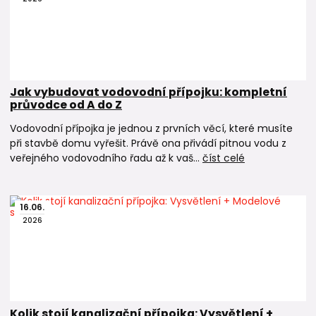
Jak vybudovat vodovodní přípojku: kompletní
průvodce od A do Z
Vodovodní přípojka je jednou z prvních věcí, které musíte
při stavbě domu vyřešit. Právě ona přivádí pitnou vodu z
veřejného vodovodního řadu až k vaš...
číst celé
16
.
06
.
2026
Kolik stojí kanalizační přípojka: Vysvětlení +