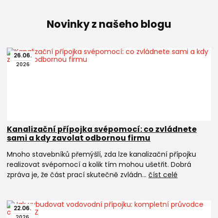
Novinky z našeho blogu
26
.
06
.
2026
Kanalizační přípojka svépomocí: co zvládnete
sami a kdy zavolat odbornou firmu
Mnoho stavebníků přemýšlí, zda lze kanalizační přípojku
realizovat svépomocí a kolik tím mohou ušetřit. Dobrá
zpráva je, že část prací skutečně zvládn...
číst celé
22
.
06
.
2026