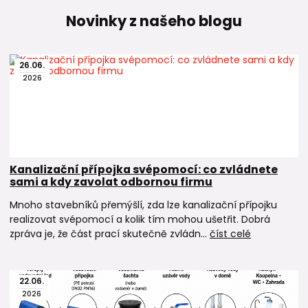
Novinky z našeho blogu
26
.
06
.
2026
Kanalizační přípojka svépomocí: co zvládnete
sami a kdy zavolat odbornou firmu
Mnoho stavebníků přemýšlí, zda lze kanalizační přípojku
realizovat svépomocí a kolik tím mohou ušetřit. Dobrá
zpráva je, že část prací skutečně zvládn...
číst celé
22
.
06
.
2026