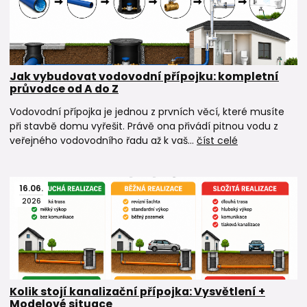
Jak vybudovat vodovodní přípojku: kompletní
průvodce od A do Z
Vodovodní přípojka je jednou z prvních věcí, které musíte
při stavbě domu vyřešit. Právě ona přivádí pitnou vodu z
veřejného vodovodního řadu až k vaš...
číst celé
16
.
06
.
2026
Kolik stojí kanalizační přípojka: Vysvětlení +
Modelové situace