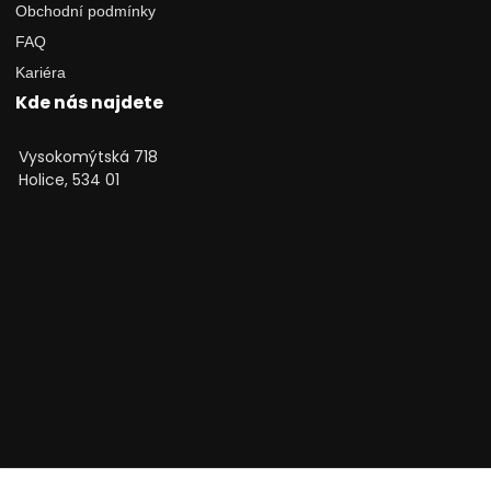
Obchodní podmínky
FAQ
Kariéra
Kde nás najdete
Vysokomýtská 718
Holice, 534 01
Technické poradenství