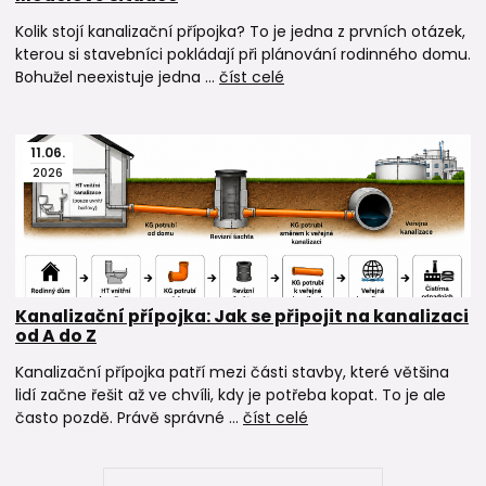
Kolik stojí kanalizační přípojka? To je jedna z prvních otázek,
kterou si stavebníci pokládají při plánování rodinného domu.
Bohužel neexistuje jedna ...
číst celé
11
.
06
.
2026
Kanalizační přípojka: Jak se připojit na kanalizaci
od A do Z
Kanalizační přípojka patří mezi části stavby, které většina
lidí začne řešit až ve chvíli, kdy je potřeba kopat. To je ale
často pozdě. Právě správné ...
číst celé