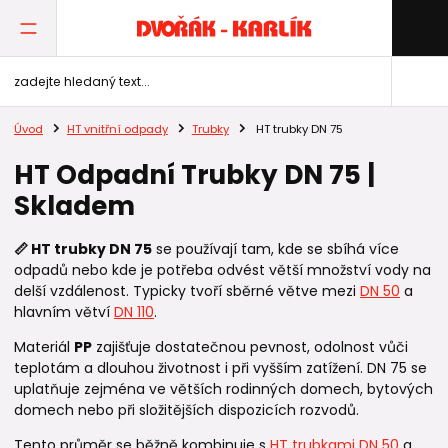
Úvod
HT vnitřní odpady
Trubky
HT trubky DN 75
HT Odpadní Trubky DN 75 |
Skladem
📏 HT trubky DN 75
se používají tam, kde se sbíhá více
odpadů nebo kde je potřeba odvést větší množství vody na
delší vzdálenost. Typicky tvoří sběrné větve mezi
DN 50
a
hlavním větví
DN 110
.
Materiál
PP
zajišťuje dostatečnou pevnost, odolnost vůči
teplotám a dlouhou životnost i při vyšším zatížení. DN 75 se
uplatňuje zejména ve větších rodinných domech, bytových
domech nebo při složitějších dispozicích rozvodů.
Tento průměr se běžně kombinuje s
HT trubkami DN 50
a