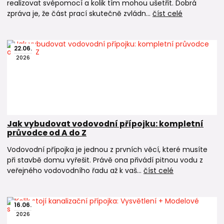
realizovat svépomocí a kolik tím mohou ušetřit. Dobrá
zpráva je, že část prací skutečně zvládn...
číst celé
22
.
06
.
2026
Jak vybudovat vodovodní přípojku: kompletní
průvodce od A do Z
Vodovodní přípojka je jednou z prvních věcí, které musíte
při stavbě domu vyřešit. Právě ona přivádí pitnou vodu z
veřejného vodovodního řadu až k vaš...
číst celé
16
.
06
.
2026