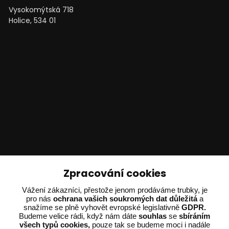
Vysokomýtská 718
Holice, 534 01
Technické poradenství
Zpracování cookies
Ing. Adam Dvořák
Vážení zákazníci, přestože jenom prodáváme trubky, je
+420 602 234 254
pro nás
ochrana vašich soukromých dat důležitá
a
snažíme se plně vyhovět evropské legislativně
GDPR.
(Po-Pá 8:00 - 15:00)
Budeme velice rádi, když nám dáte
souhlas
se
sbíráním
všech typů cookies,
pouze tak se budeme moci i nadále