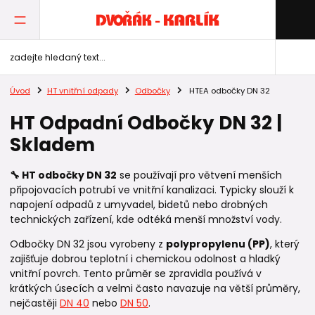
Úvod
HT vnitřní odpady
Odbočky
HTEA odbočky DN 32
HT Odpadní Odbočky DN 32 |
Skladem
🔧 HT odbočky DN 32
se používají pro větvení menších
připojovacích potrubí ve vnitřní kanalizaci. Typicky slouží k
napojení odpadů z umyvadel, bidetů nebo drobných
technických zařízení, kde odtéká menší množství vody.
Odbočky DN 32 jsou vyrobeny z
polypropylenu (PP)
, který
zajišťuje dobrou teplotní i chemickou odolnost a hladký
vnitřní povrch. Tento průměr se zpravidla používá v
krátkých úsecích a velmi často navazuje na větší průměry,
nejčastěji
DN 40
nebo
DN 50
.