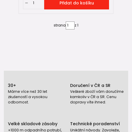
Přidat do košíku
strana
z 1
30+
Doručení v ČR a SR
Máme více než 30 let
Veškeré zboží vám doručíme
zkušeností a vysokou
kamkoliv v ČR a SR. Cenu
odbornost.
dopravy víte ihned.
Velké skladové zásoby
Technické poradenství
+1000 m odpadního potrubí,
Unikátní návody. Zavolejte,