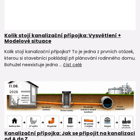
Kolik stojí kanalizační přípojka: Vysvětlení +
Modelové situace
Kolik stojí kanalizační přípojka? To je jedna z prvních otázek,
kterou si stavebníci pokládají při plánování rodinného domu.
Bohužel neexistuje jedna ...
číst celé
11
.
06
.
2026
Kanalizační přípojka: Jak se připojit na kanalizaci
od A do Z