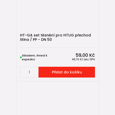
⚠️ varování před
častými chybami při montáži
,
🔧 postupy pro
atypické a betonové trubky
, kde
neexistuje univerzální přechodka.
👉 Podrobný postup najdete v článku
Přechodky z kameniny a litiny na plastové (KG, HT) potrubí
– 4+1 způsoby dopojení
HT-GA set těsnění pro HTUG přechod
litina / PP - DN 50
59,00 Kč
Skladem, ihned k
expedici
48,76 Kč
bez DPH
Přidat do košíku