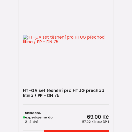
HT-GA set těsnění pro HTUG přechod
litina / PP - DN 75
Skladem,
69,00 Kč
expedujeme do
2-4 dní
57,02 Kč
bez DPH