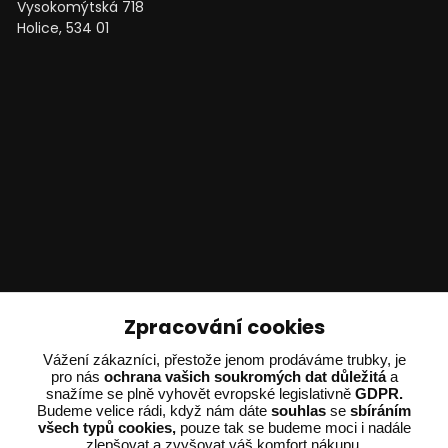
Vysokomýtská 718
Holice, 534 01
Technické poradenství
Zpracování cookies
Ing. Adam Dvořák
Vážení zákazníci, přestože jenom prodáváme trubky, je
+420 602 234 254
pro nás
ochrana vašich soukromých dat důležitá
a
snažíme se plně vyhovět evropské legislativně
GDPR.
(Po-Pá 8:00 - 15:00)
Budeme velice rádi, když nám dáte
souhlas
se
sbíráním
všech typů cookies,
pouze tak se budeme moci i nadále
potrebujiporadit@dvorak-karlik.cz
zlepšovat a zvyšovat váš komfort nákupu.