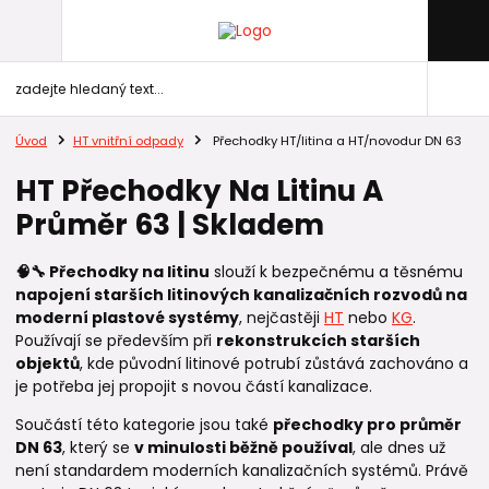
Úvod
HT vnitřní odpady
Přechodky HT/litina a HT/novodur DN 63
HT Přechodky Na Litinu A
Průměr 63 | Skladem
🧠🔧 Přechodky na litinu
slouží k bezpečnému a těsnému
napojení starších litinových kanalizačních rozvodů na
moderní plastové systémy
, nejčastěji
HT
nebo
KG
.
Používají se především při
rekonstrukcích starších
objektů
, kde původní litinové potrubí zůstává zachováno a
je potřeba jej propojit s novou částí kanalizace.
Součástí této kategorie jsou také
přechodky pro průměr
DN 63
, který se
v minulosti běžně používal
, ale dnes už
není standardem moderních kanalizačních systémů. Právě