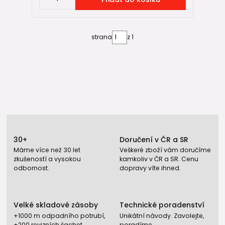
strana
z 1
30+
Doručení v ČR a SR
Máme více než 30 let
Veškeré zboží vám doručíme
zkušeností a vysokou
kamkoliv v ČR a SR. Cenu
odbornost.
dopravy víte ihned.
Velké skladové zásoby
Technické poradenství
+1000 m odpadního potrubí,
Unikátní návody. Zavolejte,
+200 revizních šachet,
poradíme.