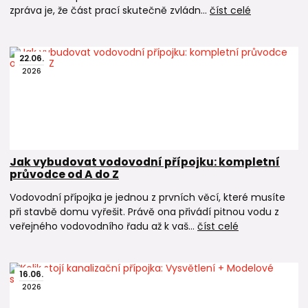
zpráva je, že část prací skutečně zvládn...
číst celé
22
.
06
.
2026
Jak vybudovat vodovodní přípojku: kompletní
průvodce od A do Z
Vodovodní přípojka je jednou z prvních věcí, které musíte
při stavbě domu vyřešit. Právě ona přivádí pitnou vodu z
veřejného vodovodního řadu až k vaš...
číst celé
16
.
06
.
2026