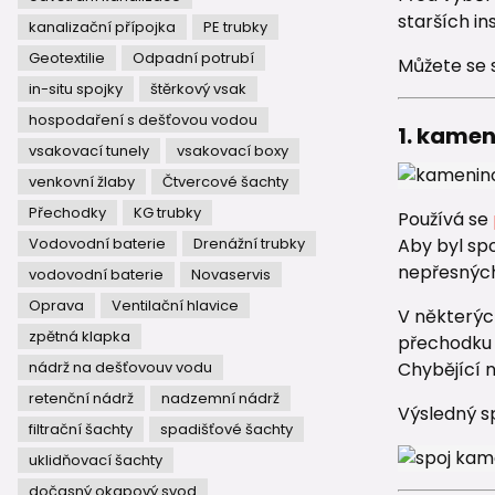
starších in
kanalizační přípojka
PE trubky
Geotextilie
Odpadní potrubí
Můžete se 
in-situ spojky
štěrkový vsak
hospodaření s dešťovou vodou
1. kame
vsakovací tunely
vsakovací boxy
venkovní žlaby
Čtvercové šachty
Přechodky
KG trubky
Používá se
Aby byl sp
Vodovodní baterie
Drenážní trubky
nepřesných
vodovodní baterie
Novaservis
Oprava
Ventilační hlavice
V některýc
zpětná klapka
přechodku 
Chybějící 
nádrž na dešťovouv vodu
retenční nádrž
nadzemní nádrž
Výsledný sp
filtrační šachty
spadišťové šachty
uklidňovací šachty
dočasný okapový svod