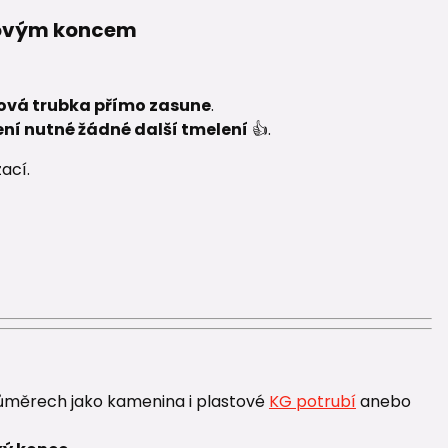
kovým koncem
vá trubka přímo zasune
.
ení nutné žádné další tmelení
👍.
ací.
průměrech jako kamenina i plastové
KG potrubí
anebo