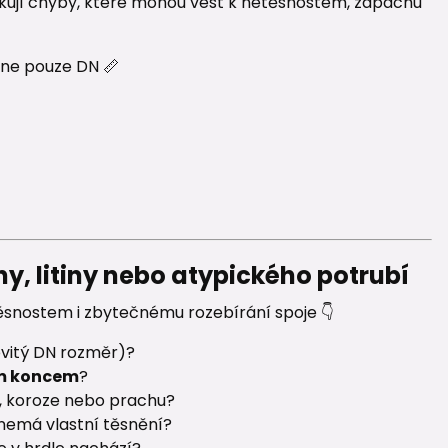
akují chyby, které mohou vést k netěsnostem, zápachu
ne pouze DN 📏
y, litiny nebo atypického potrubí
těsnostem i zbytečnému rozebírání spoje 👇
vitý DN rozměr)?
ým koncem
?
u, koroze nebo prachu?
 nemá vlastní těsnění?