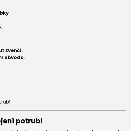
ubky
,
.
t zvenčí
,
ém obvodu
,
trubí
jení potrubí