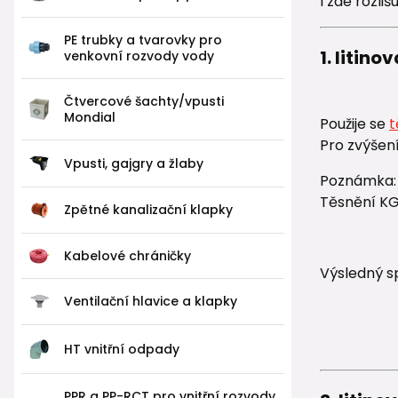
I zde rozl
PE trubky a tvarovky pro
1. litin
venkovní rozvody vody
Čtvercové šachty/vpusti
Mondial
Použije se
t
Pro zvýšen
Vpusti, gajgry a žlaby
Poznámka:
Těsnění K
Zpětné kanalizační klapky
Kabelové chráničky
Výsledný sp
Ventilační hlavice a klapky
HT vnitřní odpady
PPR a PP-RCT pro vnitřní rozvody