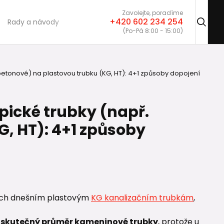
Zavolejte, poradíme
+420 602 234 254
Rady a návody
(Po-Pá 8:00 - 15:00)
 betonové) na plastovou trubku (KG, HT): 4+1 způsoby dopojení
pické trubky (např.
, HT): 4+1 způsoby
cích dnešním plastovým
KG kanalizačním trubkám
,
t skutečný průměr kameninové trubky
, protože u