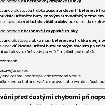
oda poteče
do betonové / atypické trubky
ovanou plastovou trubku
zasuňte dovnitř betonové tr
ouvisle utěsněte butylenovým stavbařským tmelem
,
musí plynule
vtékat do větší trubky
bez úniku do okolí 🧱
oda poteče
z betonové / atypické trubky
ovaná plastová trubka musí
betonovou trubku obejmou
se opět
důkladně utěsní butylenovým tmelem po cel
í se tak vytékání vody po vnějším plášti potrubí 💦.
ozornění:
užívejte silikon
tylenový tmel nanášejte v dostatečné vrstvě
poškozeného betonu zvažte opravu nebo výměnu části po
ování před častými chybami při napo