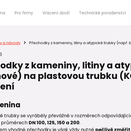
jna
Pro firmy
Vrácení zboží
Technické poradenství
y a návody
Přechodky z kameniny, litiny a atypické trubky (např.
6
odky z kameniny, litiny a aty
ové) na plastovou trubku (KG
ení
enina
 trubky se vyráběly převážně v rozměrech odpovídají
 v průměrech
DN 100, 125, 150 a 200
.
em vhodné přechodky je však vždy nutné
pečlivě změři