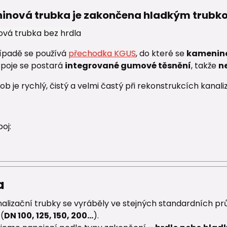
ninová trubka je zakončena hladkým trub
ípadě se používá
přechodka KGUS
, do které se
kamenino
spoje se postará
integrované gumové těsnění
, takže
n
b je rychlý, čistý a velmi častý při rekonstrukcích kanaliz
oj:
a
analizační trubky se vyráběly ve stejných standardních 
(
DN 100, 125, 150, 200…
).