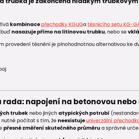
nová trubka je zakončena hladkým trubkový
žívá
kombinace
přechodky KGUG
a
těsnicího setu KG-G
e buď
nasazuje přímo na litinovou trubku
, nebo se
vkl
 provedení těsnění je plnohodnotnou alternativou ke dv
oj:
ra rada: napojení na betonovou nebo
ých trubek
nebo jiných
atypických potrubí
(nestandard
 nutné počítat s tím, že
neexistuje
univerzální přechodk
je
přesné změření skutečného průměru
a správné urče