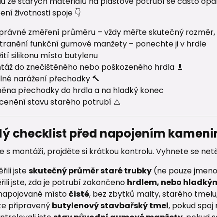
du ze starých materiálů na plastové potrubí se často op
ní životnosti spoje 👇
právné změření průměru – vždy měřte skutečný rozměr, 
tranění funkční gumové manžety – ponechte ji v hrdle
ití silikonu místo butylenu
táž do znečištěného nebo poškozeného hrdla 🧹
ilné narážení přechodky 🔨
ěna přechodky do hrdla a na hladký konec
cenění stavu starého potrubí ⚠️
lý checklist před napojením kamenin
e s montáží, projděte si krátkou kontrolu. Vyhnete se ne
řili jste
skutečný průměr staré trubky
(ne pouze jmeno
řili jste, zda je potrubí zakončeno
hrdlem, nebo hladk
 napojované místo
čisté
, bez zbytků malty, starého tmel
te připravený
butylenový stavbařský tmel
, pokud spoj