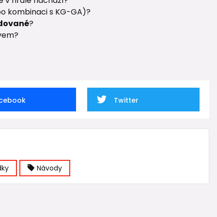
e v hrdle nachází?
o kombinaci s KG-GA)?
odované
?
ivem?
cebook
Twitter
dky
Návody