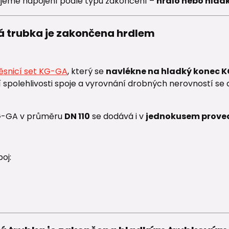
išujeme napojení podle typu zakončení –
hrdlo nebo hlad
ová trubka je zakončena hrdlem
ěsnicí set KG-GA
, který se
navlékne na hladký konec K
í spolehlivosti spoje a vyrovnání drobných nerovností se
G-GA v průměru
DN 110
se dodává i v
jednokusem prove
oj: