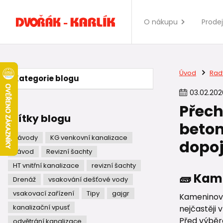
O nákupu
Prode
Úvod
Rad
Kategorie blogu
03
.
02
.
202
Přech
Štítky blogu
beton
Návody
KG venkovní kanalizace
dopoj
návod
Revizní šachty
HT vnitřní kanalizace
revizní šachty
🧱 Kam
Drenáž
vsakování dešťové vody
vsakovací zařízení
Tipy
gajgr
Kameninové
kanalizační vpusť
nejčastěji
Před výběr
odvětrání kanalizace