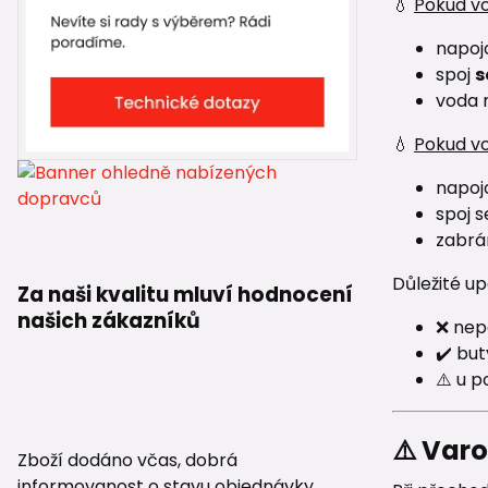
💧
Pokud v
napoj
spoj
s
voda 
💧
Pokud v
napoj
spoj 
zabrán
Důležité up
Za naši kvalitu mluví hodnocení
našich zákazníků
❌ nepo
✔️ bu
⚠️ u 
⚠️ Var
Zboží dodáno včas, dobrá
informovanost o stavu objednávky.