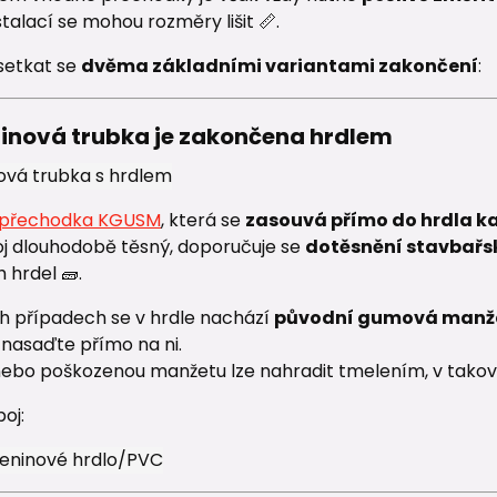
stalací se mohou rozměry lišit 📏.
setkat se
dvěma základními variantami zakončení
:
ninová trubka je zakončena hrdlem
přechodka KGUSM
, která se
zasouvá přímo do hrdla k
oj dlouhodobě těsný, doporučuje se
dotěsnění stavbař
 hrdel 🧱.
h případech se v hrdle nachází
původní gumová manž
nasaďte přímo na ni.
nebo poškozenou manžetu lze nahradit tmelením, v takovém
oj: