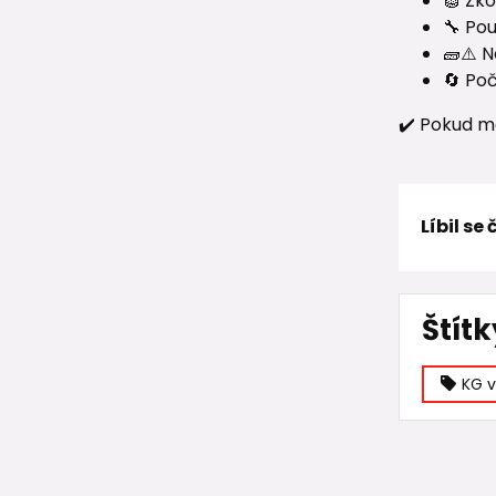
🧽 Zko
🔧 Po
🧱⚠️ 
🔄 Po
✔️ Pokud m
Líbil se
Štítk
KG v