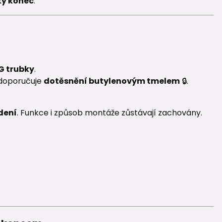
ký konec
.
G trubky
.
 doporučuje
dotěsnění butylenovým tmelem
🔒.
dení
. Funkce i způsob montáže zůstávají zachovány.