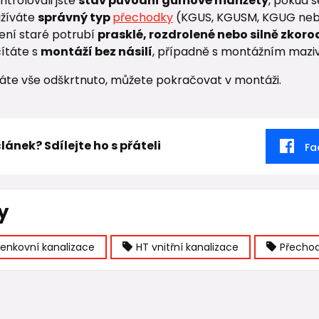
ntrolovali jste
stav původní gumové manžety
, pokud s
užíváte
správný typ
přechodky
(KGUS, KGUSM, KGUG neb
Není staré potrubí
prasklé, rozdrolené nebo silně zkor
čítáte s
montáží bez násilí
, případně s montážním maz
áte vše odškrtnuto, můžete pokračovat v montáži.
 článek? Sdílejte ho s přáteli
Fa
y
enkovní kanalizace
HT vnitřní kanalizace
Přecho