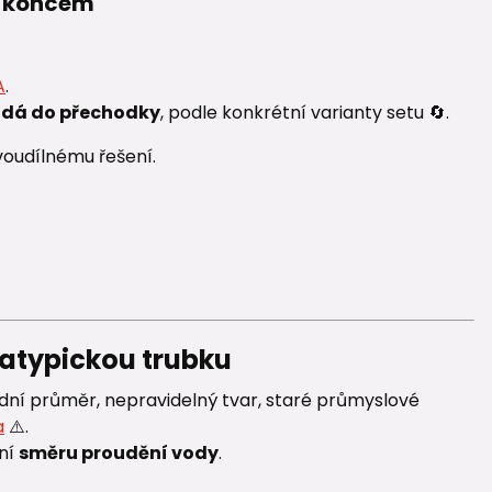
m koncem
A
.
ádá do přechodky
, podle konkrétní varianty setu 🔄.
oudílnému řešení.
 atypickou trubku
ní průměr, nepravidelný tvar, staré průmyslové
a
⚠️.
ní
směru proudění vody
.