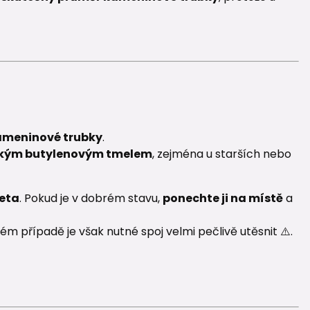
ameninové trubky
.
ským butylenovým tmelem
, zejména u starších nebo
eta
. Pokud je v dobrém stavu,
ponechte ji na místě
a
 případě je však nutné spoj velmi pečlivě utěsnit ⚠️.