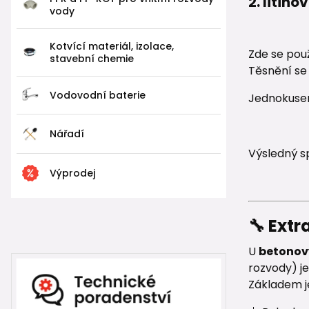
2. liti
vody
Kotvící materiál, izolace,
Zde se pou
stavební chemie
Těsnění s
Vodovodní baterie
Jednokusem
Nářadí
Výsledný sp
Výprodej
🔧 Ext
U
betonov
rozvody) je
Základem 