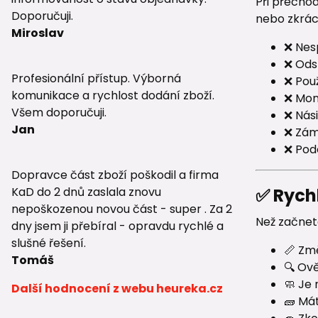
Při přecho
Doporučuji.
nebo zkráce
Miroslav
❌ Nes
❌ Ods
Profesionální přístup. Výborná
❌ Použ
komunikace a rychlost dodání zboží.
❌ Mon
Všem doporučuji.
❌ Nás
Jan
❌ Zám
❌ Pod
Dopravce část zboží poškodil a firma
✅ Rych
KaD do 2 dnů zaslala znovu
nepoškozenou novou část - super . Za 2
Než začnet
dny jsem ji přebíral - opravdu rychlé a
slušné řešení.
📏 Změ
Tomáš
🔍 Ově
🧼 Je
Další hodnocení z webu heureka.cz
🧱 Má