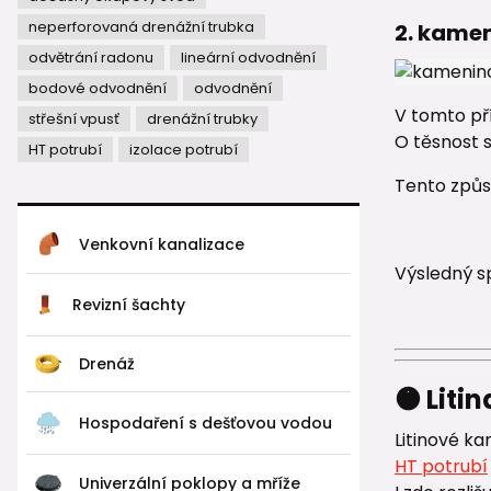
neperforovaná drenážní trubka
2. kame
odvětrání radonu
lineární odvodnění
bodové odvodnění
odvodnění
V tomto př
střešní vpusť
drenážní trubky
O těsnost 
HT potrubí
izolace potrubí
Tento způso
Venkovní kanalizace
Výsledný sp
Revizní šachty
Drenáž
🟠 Litin
Hospodaření s dešťovou vodou
Litinové k
HT potrubí
Univerzální poklopy a mříže