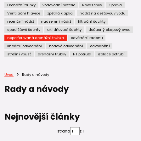
Drenážní trubky
vodovodní baterie
Novaservis
Oprava
Ventilační hlavice
zpětná klapka
nádrž na dešťovouv vodu
retenční nádrž
nadzemní nádrž
filtrační šachty
spadišťové šachty
uklidňovací šachty
dočasný okapový svod
neperforovaná drenážní trubka
odvětrání radonu
lineární odvodnění
bodové odvodnění
odvodnění
střešní vpusť
drenážní trubky
HT potrubí
izolace potrubí
Úvod
Rady a návody
Rady a návody
Nejnovější články
strana
z 1