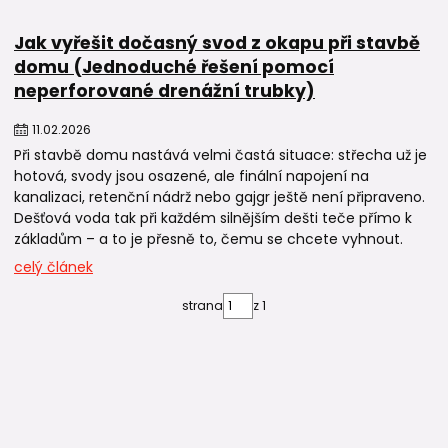
Jak vyřešit dočasný svod z okapu při stavbě
domu (Jednoduché řešení pomocí
neperforované drenážní trubky)
11
.
02
.
2026
Při stavbě domu nastává velmi častá situace: střecha už je
hotová, svody jsou osazené, ale finální napojení na
kanalizaci, retenční nádrž nebo gajgr ještě není připraveno.
Dešťová voda tak při každém silnějším dešti teče přímo k
základům – a to je přesně to, čemu se chcete vyhnout.
celý článek
strana
z 1