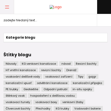
Kategorie blogu
Štítky blogu
Návody
KG venkovní kanalizace
návod
Revizní šachty
HT vnitřní kanalizace
revizní šachty
Drenáž
vsakování dešťové vody
vsakovací zařízení
Tipy
gajgr
kanalizační vpusť
odvětrání kanalizace
kanalizační přípojka
PE trubky
Geotextilie
Odpadní potrubí
in-situ spojky
štěrkový vsak
hospodaření s dešťovou vodou
vsakovací tunely
vsakovací boxy
venkovní žlaby
Čtvercové šachty
Přechodky
KG trubky
Vodovodní baterie