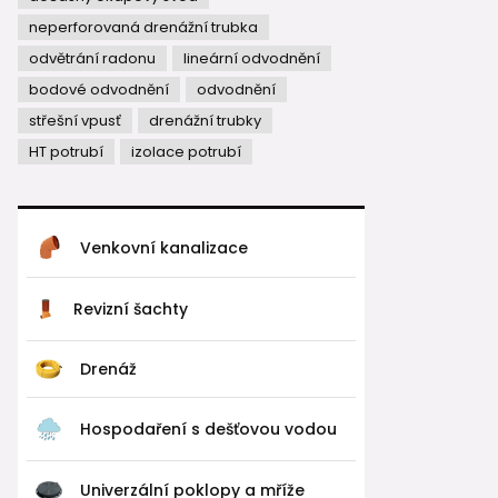
neperforovaná drenážní trubka
odvětrání radonu
lineární odvodnění
bodové odvodnění
odvodnění
střešní vpusť
drenážní trubky
HT potrubí
izolace potrubí
Venkovní kanalizace
Revizní šachty
Drenáž
Hospodaření s dešťovou vodou
Univerzální poklopy a mříže