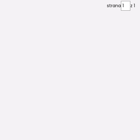
strana
z 1