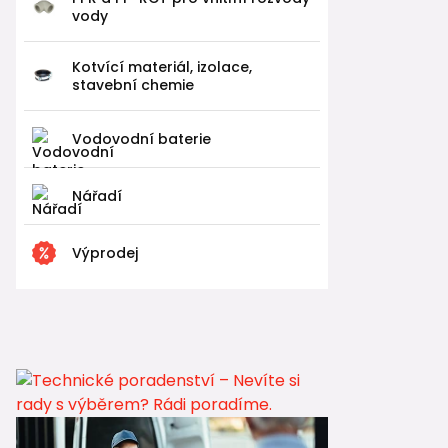
vody
Kotvící materiál, izolace,
stavební chemie
Vodovodní baterie
Nářadí
Výprodej