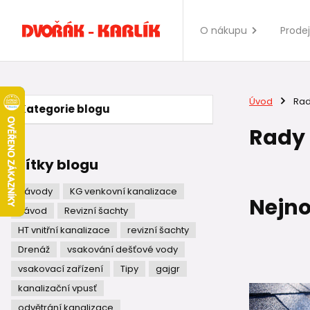
O nákupu
Prode
Úvod
Rad
Kategorie blogu
Rady
Štítky blogu
Návody
KG venkovní kanalizace
Nejno
návod
Revizní šachty
HT vnitřní kanalizace
revizní šachty
Drenáž
vsakování dešťové vody
vsakovací zařízení
Tipy
gajgr
kanalizační vpusť
odvětrání kanalizace