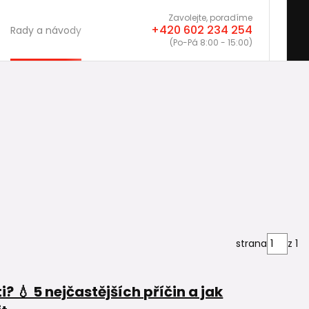
Zavolejte, poradíme
+420 602 234 254
Rady a návody
(Po-Pá 8:00 - 15:00)
strana
z 1
? 💧 5 nejčastějších příčin a jak