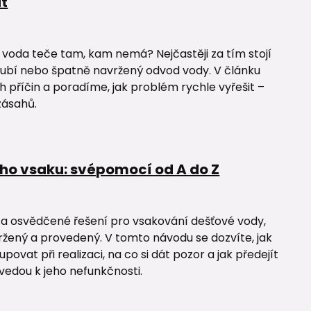
it
a voda teče tam, kam nemá? Nejčastěji za tím stojí
ubí nebo špatně navržený odvod vody. V článku
 příčin a poradíme, jak problém rychle vyřešit –
zásahů.
ho vsaku: svépomocí od A do Z
 a osvědčené řešení pro vsakování dešťové vody,
ržený a provedený. V tomto návodu se dozvíte, jak
povat při realizaci, na co si dát pozor a jak předejít
vedou k jeho nefunkčnosti.