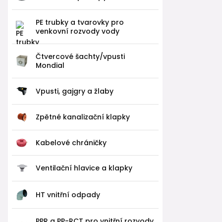
PE trubky a tvarovky pro
venkovní rozvody vody
Čtvercové šachty/vpusti
Mondial
Vpusti, gajgry a žlaby
Zpětné kanalizační klapky
Kabelové chráničky
Ventilační hlavice a klapky
HT vnitřní odpady
PPR a PP-RCT pro vnitřní rozvody