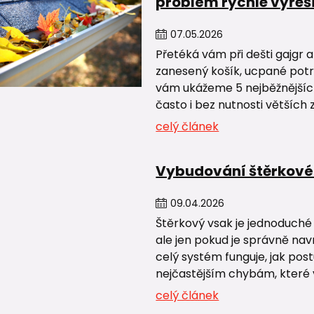
problém rychle vyřeš
07
.
05
.
2026
Přetéká vám při dešti gajgr 
zanesený košík, ucpané potr
vám ukážeme 5 nejběžnějších
často i bez nutnosti větších 
celý článek
Vybudování štěrkové
09
.
04
.
2026
Štěrkový vsak je jednoduché
ale jen pokud je správně nav
celý systém funguje, jak postu
nejčastějším chybám, které 
celý článek