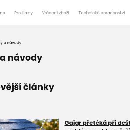
jna
Pro firmy
Vrácení zboží
Technické poradenství
y a návody
 a návody
vější články
Gajgr přetéká při dešti