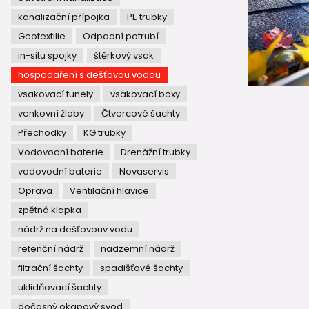
kanalizační přípojka
PE trubky
Geotextilie
Odpadní potrubí
in-situ spojky
štěrkový vsak
hospodaření s dešťovou vodou
vsakovací tunely
vsakovací boxy
venkovní žlaby
Čtvercové šachty
Přechodky
KG trubky
Vodovodní baterie
Drenážní trubky
vodovodní baterie
Novaservis
Oprava
Ventilační hlavice
zpětná klapka
nádrž na dešťovouv vodu
retenční nádrž
nadzemní nádrž
filtrační šachty
spadišťové šachty
uklidňovací šachty
dočasný okapový svod