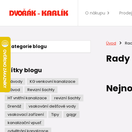
O nákupu
Prode
Úvod
Rad
Kategorie blogu
Rady
Štítky blogu
Návody
KG venkovní kanalizace
Nejno
návod
Revizní šachty
HT vnitřní kanalizace
revizní šachty
Drenáž
vsakování dešťové vody
vsakovací zařízení
Tipy
gajgr
kanalizační vpusť
odvětrání kanalizace