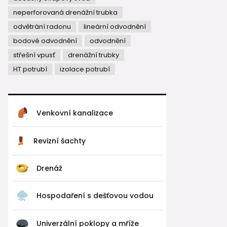
neperforovaná drenážní trubka
odvětrání radonu
lineární odvodnění
bodové odvodnění
odvodnění
střešní vpusť
drenážní trubky
HT potrubí
izolace potrubí
Venkovní kanalizace
Revizní šachty
Drenáž
Hospodaření s dešťovou vodou
Univerzální poklopy a mříže