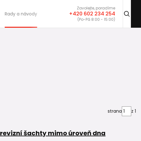
Zavolejte, poradíme
+420 602 234 254
Rady a návody
(Po-Pá 8:00 - 15:00)
strana
z 1
o revizní šachty mimo úroveň dna