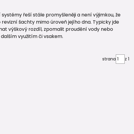
 systémy řeší stále promyšleněji a není výjimkou, že
o revizní šachty mimo úroveň jejího dna. Typicky jde
onat výškový rozdíl, zpomalit proudění vody nebo
d dalším využitím či vsakem.
strana
z 1