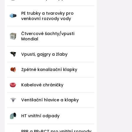
PE trubky a tvarovky pro
venkovní rozvody vody
Čtvercové šachty/vpusti
Mondial
Vpusti, gajgry a žlaby
Zpětné kanalizační klapky
Kabelové chráničky
Ventilační hlavice a klapky
HT vnitřní odpady
PPR a PP-RCT pro vnitřní rozvody