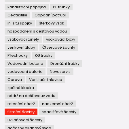
kanalizační přípojka
PE trubky
Geotextilie
Odpadní potrubí
in-situ spojky
štěrkový vsak
hospodaření s dešťovou vodou
vsakovací tunely
vsakovací boxy
venkovní žlaby
Čtvercové šachty
Přechodky
KG trubky
Vodovodní baterie
Drenážní trubky
vodovodní baterie
Novaservis
Oprava
Ventilační hlavice
zpětná klapka
nádrž na dešťovouv vodu
retenční nádrž
nadzemní nádrž
filtrační šachty
spadišťové šachty
uklidňovací šachty
dočasný okapový svod