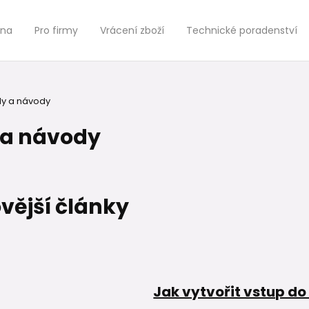
jna
Pro firmy
Vrácení zboží
Technické poradenství
y a návody
 a návody
vější články
Jak vytvořit vstup d