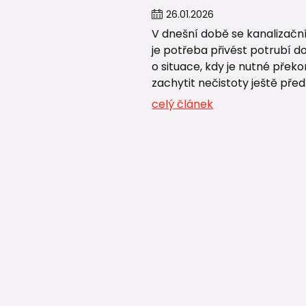
26
.
01
.
2026
V dnešní době se kanalizační
je potřeba přivést potrubí d
o situace, kdy je nutné přek
zachytit nečistoty ještě pře
celý článek