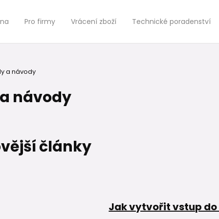
jna
Pro firmy
Vrácení zboží
Technické poradenství
y a návody
 a návody
vější články
Jak vytvořit vstup d