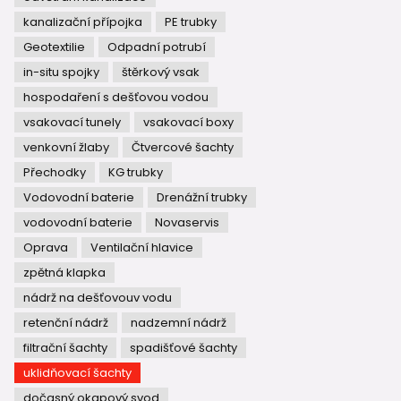
kanalizační přípojka
PE trubky
Geotextilie
Odpadní potrubí
in-situ spojky
štěrkový vsak
hospodaření s dešťovou vodou
vsakovací tunely
vsakovací boxy
venkovní žlaby
Čtvercové šachty
Přechodky
KG trubky
Vodovodní baterie
Drenážní trubky
vodovodní baterie
Novaservis
Oprava
Ventilační hlavice
zpětná klapka
nádrž na dešťovouv vodu
retenční nádrž
nadzemní nádrž
filtrační šachty
spadišťové šachty
uklidňovací šachty
dočasný okapový svod