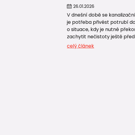
26
.
01
.
2026
V dnešní době se kanalizační
je potřeba přivést potrubí d
o situace, kdy je nutné přek
zachytit nečistoty ještě pře
celý článek