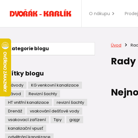
O nákupu
Prode
Úvod
Rad
Kategorie blogu
Rady
Štítky blogu
Návody
KG venkovní kanalizace
Nejno
návod
Revizní šachty
HT vnitřní kanalizace
revizní šachty
Drenáž
vsakování dešťové vody
vsakovací zařízení
Tipy
gajgr
kanalizační vpusť
odvětrání kanalizace