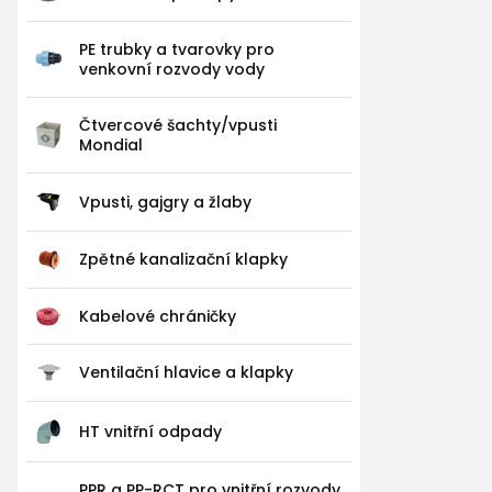
PE trubky a tvarovky pro
venkovní rozvody vody
Čtvercové šachty/vpusti
Mondial
Vpusti, gajgry a žlaby
Zpětné kanalizační klapky
Kabelové chráničky
Ventilační hlavice a klapky
HT vnitřní odpady
PPR a PP-RCT pro vnitřní rozvody