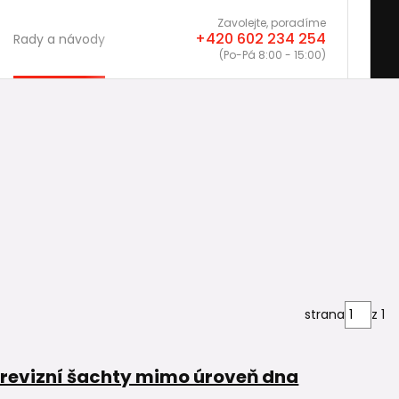
Zavolejte, poradíme
+420 602 234 254
Rady a návody
(Po-Pá 8:00 - 15:00)
strana
z 1
o revizní šachty mimo úroveň dna