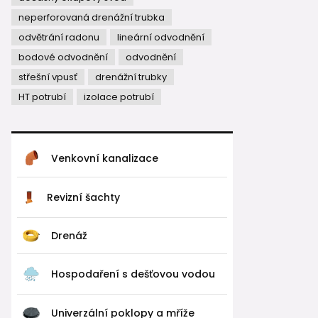
neperforovaná drenážní trubka
odvětrání radonu
lineární odvodnění
bodové odvodnění
odvodnění
střešní vpusť
drenážní trubky
HT potrubí
izolace potrubí
Venkovní kanalizace
Revizní šachty
Drenáž
Hospodaření s dešťovou vodou
Univerzální poklopy a mříže