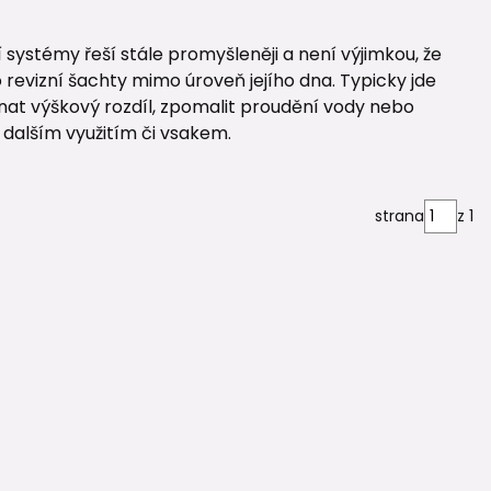
 systémy řeší stále promyšleněji a není výjimkou, že
o revizní šachty mimo úroveň jejího dna. Typicky jde
onat výškový rozdíl, zpomalit proudění vody nebo
d dalším využitím či vsakem.
strana
z 1