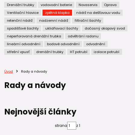
Drenážní trubky
vodovodní baterie
Novaservis
Oprava
Ventilační hlavice
zpětná klapka
nádrž na dešťovouv vodu
retenční nádrž
nadzemní nádrž
filtrační šachty
spadišťové šachty
uklidňovací šachty
dočasný okapový svod
neperforovaná drenážní trubka
odvětrání radonu
lineární odvodnění
bodové odvodnění
odvodnění
střešní vpusť
drenážní trubky
HT potrubí
izolace potrubí
Úvod
Rady a návody
Rady a návody
Nejnovější články
strana
z 1