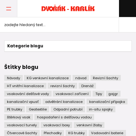
Kategorie blogu
Štítky blogu
Návody
KG venkovní kanalizace
návod
Revizní šachty
HT vnitřní kanalizace
revizní šachty
Drenáž
vsakování dešťové vody
vsakovací zařízení
Tipy
gajgr
kanalizační vpusť
odvětrání kanalizace
kanalizační přípojka
PE trubky
Geotextilie
Odpadní potrubí
in-situ spojky
štěrkový vsak
hospodaření s dešťovou vodou
vsakovací tunely
vsakovací boxy
venkovní žlaby
Čtvercové šachty
Přechodky
KG trubky
Vodovodní baterie