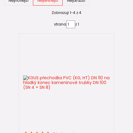
Nejnovější
Nejlevnější
Nejdražší
KGUS
se používá tehdy, když je stará trubka
Zobrazuji 1-4 z 4
zakončena
hladkým trubkovým koncem
– trubka
se
zasouvá do přechodky
, která má vlastní těsnění.
strana
z 1
KGUSM
je určena pro potrubí zakončené
hrdlem
–
přechodka se
zasouvá do hrdla
.
Záměna těchto dvou typů patří mezi nejčastější chyby při
rekonstrukcích ⚠️.
Jak funguje napojení pomocí KGUS
Hladký konec kameninové nebo litinové trubky se
zasune
do přechodky KGUS
.
O těsnost spoje se stará
integrované gumové těsnění
,
takže
není nutné další tmelení
.
Díky tomuto řešení je montáž:
rychlá a čistá,
bez nutnosti použití tmelu,
vhodná i pro méně zkušené montéry 👍.