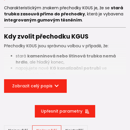
Charakteristickým znakem přechodky KGUS je, že se
stará
trubka zasouvá přímo do přechodky
, která je vybavena
integrovaným gumovým těsněním
.
Kdy zvolit přechodku KGUS
Přechodky KGUS jsou správnou volbou v případě, že:
stará
kameninová nebo litinová trubka nemá
hrdlo
, ale hladký konec,
napojujete nové
KG kanalizační potrubí
ve
venkovních trasách,
přecházíte na
HT potrubí
ve vnitřních rozvodech,
Zobrazit celý popis
rekonstruujete pouze část kanalizačního systému.
Používají se zejména u domovních přípojek, oprav
poškozených úseků nebo při modernizaci kanalizace 🏠.
Upřesnit parametry
Rozdíl mezi KGUS a KGUSM
Při výběru je zásadní rozlišit typ zakončení starého potrubí: