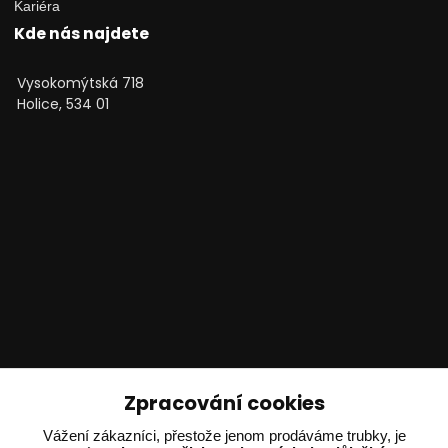
Kariéra
Kde nás najdete
Vysokomýtská 718
Holice, 534 01
Technické poradenství
Zpracování cookies
Ing. Adam Dvořák
Vážení zákazníci, přestože jenom prodáváme trubky, je