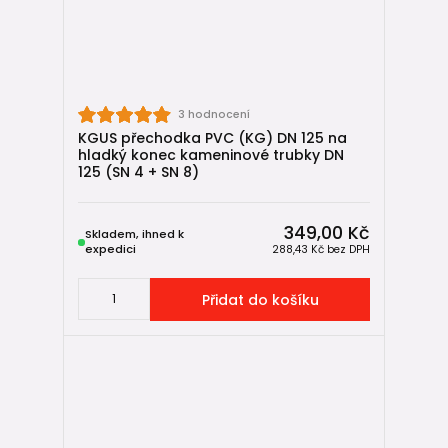
článku:
Přechodky z kameniny a litiny na plastové (KG, HT) potrubí
– 4+1 způsoby dopojení
3 hodnocení
KGUS jako jednoduché řešení při
KGUS přechodka PVC (KG) DN 125 na
rekonstrukci kanalizace
hladký konec kameninové trubky DN
125 (SN 4 + SN 8)
Přechodky KGUS představují
rychlé a spolehlivé řešení
pro napojení hladkého kameninového nebo litinového
potrubí na plast
. V kombinaci s kvalitním
KG potrubím
349,00 Kč
Skladem, ihned k
nebo
HT potrubím
tvoří ideální základ pro modernizaci
expedici
288,43 Kč
bez DPH
kanalizačních rozvodů.
Přidat do košíku