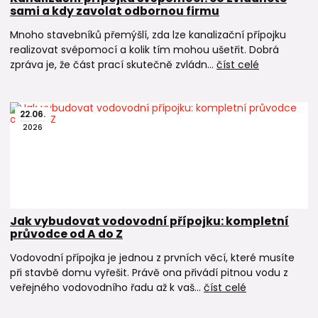
sami a kdy zavolat odbornou firmu
Mnoho stavebníků přemýšlí, zda lze kanalizační přípojku
realizovat svépomocí a kolik tím mohou ušetřit. Dobrá
zpráva je, že část prací skutečně zvládn...
číst celé
22
.
06
.
2026
Jak vybudovat vodovodní přípojku: kompletní
průvodce od A do Z
Vodovodní přípojka je jednou z prvních věcí, které musíte
při stavbě domu vyřešit. Právě ona přivádí pitnou vodu z
veřejného vodovodního řadu až k vaš...
číst celé