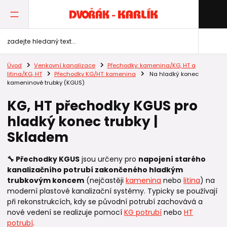
Úvod
Venkovní kanalizace
Přechodky: kamenina/KG, HT a
litina/KG, HT
Přechodky KG/HT: kamenina
Na hladký konec
kameninové trubky (KGUS)
KG, HT přechodky KGUS pro
hladký konec trubky |
Skladem
🔧 Přechodky KGUS
jsou určeny pro
napojení starého
kanalizačního potrubí zakončeného hladkým
trubkovým koncem
(nejčastěji
kamenina
nebo
litina
) na
moderní plastové kanalizační systémy. Typicky se používají
při rekonstrukcích, kdy se původní potrubí zachovává a
nové vedení se realizuje pomocí
KG potrubí
nebo
HT
potrubí
.