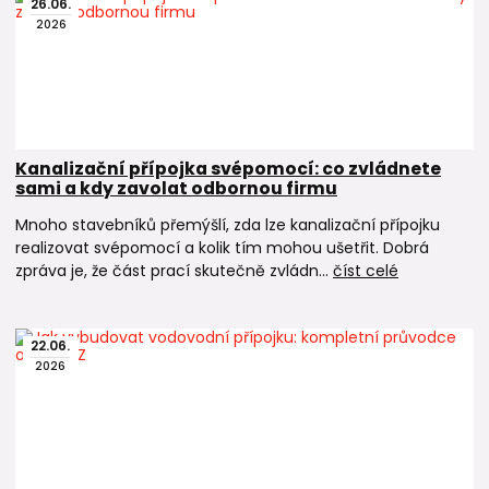
26
.
06
.
2026
Kanalizační přípojka svépomocí: co zvládnete
sami a kdy zavolat odbornou firmu
Mnoho stavebníků přemýšlí, zda lze kanalizační přípojku
realizovat svépomocí a kolik tím mohou ušetřit. Dobrá
zpráva je, že část prací skutečně zvládn...
číst celé
22
.
06
.
2026