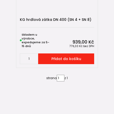
KG hrdlová zátka DN 400 (SN 4 + SN 8)
Skladem u
výrobce,
939,00 Kč
expedujeme za 5-
15 dnů
776,03 Kč
bez DPH
Přidat do košíku
strana
z 1