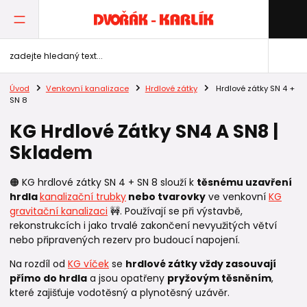
Úvod
Venkovní kanalizace
Hrdlové zátky
Hrdlové zátky SN 4 +
SN 8
KG Hrdlové Zátky SN4 A SN8 |
Skladem
🟠 KG hrdlové zátky SN 4 + SN 8 slouží k
těsnému uzavření
hrdla
kanalizační trubky
nebo tvarovky
ve venkovní
KG
gravitační kanalizaci
🚧. Používají se při výstavbě,
rekonstrukcích i jako trvalé zakončení nevyužitých větví
nebo připravených rezerv pro budoucí napojení.
Na rozdíl od
KG víček
se
hrdlové zátky vždy zasouvají
přímo do hrdla
a jsou opatřeny
pryžovým těsněním
,
které zajišťuje vodotěsný a plynotěsný uzávěr.