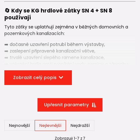
🔄 Kdy se KG hrdlové zátky SN 4 + SN 8
používají
Tyto zátky se uplatňují zejména v běžných domovních a
pozemkových kanalizacích:
➡️ dočasné uzavření potrubí během výstavby,
➡️ zaslepení připravené kanalizační větve,
➡️ trvalé uzavření slepého ramene kanalizace,
➡️ utěsnění hrdla proti pronikání vody, zeminy a zápachu,
➡️ bezpečné ukončení kanalizační trasy.
Zobrazit celý popis
Díky těsnění je potrubí
plně utěsněné i při dlouhodobém
provozu
.
Upřesnit parametry
🧩 Proč jsou zátky společné pro SN 4 i SN 8
Stejně jako ostatní
KG tvarovky
se
hrdlové zátky
nevyrábějí zvlášť pro SN 4 a SN 8
.
Nejnovější
Nejlevnější
Nejdražší
👉
Zátky jsou konstrukčně natolik robustní, že
bezpečně pokrývají obě třídy kruhové tuhosti.
Zobrazuji 1-7 z 7