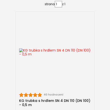
KG trubky DYKA SN 4 jsou určeny pro
běžné domovní
strana
z 1
kanalizace, přípojky a uložení v nezatížených
plochách
. Jsou ideální pro odvod splaškových i dešťových
vod u rodinných domů a menších objektů.
👉
KG trubky DYKA SN 4
🔹
SN 8 – vyšší zátěž
KG trubky DYKA SN 8 jsou vytvořeny pro
náročnější
podmínky
, kde je nad trasou větší zatížení — např. pod
zpevněnými plochami, příjezdovými cestami nebo ve
větších hloubkách.
👉
KG trubky DYKA SN 8
📏 KG trubky DYKA podle průměru (DN)
DYKA nabízí široký výběr běžných dimenzí, aby kanalizaci
40 hodnocení
bylo možné navrhnout přesně podle skutečných potřeb:
KG trubka s hrdlem SN 4 DN 110 (DN 100)
- 0,5 m
DN 110
– domovní kanalizace