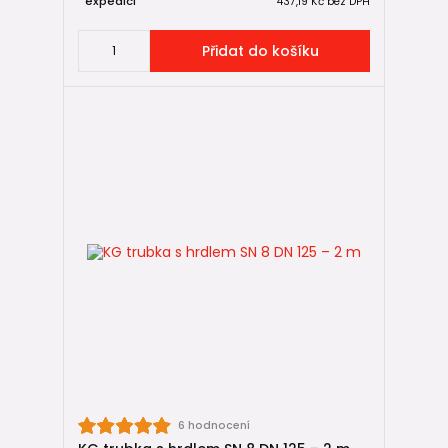
expedici
437,19 Kč
bez DPH
Přidat do košíku
6 hodnocení