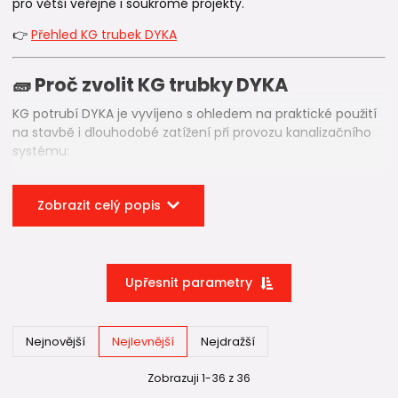
pro větší veřejné i soukromé projekty.
👉
Přehled KG trubek DYKA
🧱 Proč zvolit KG trubky DYKA
KG potrubí DYKA je vyvíjeno s ohledem na praktické použití
na stavbě i dlouhodobé zatížení při provozu kanalizačního
systému:
✔️ stabilní a pevná konstrukce potrubí
✔️ hladký vnitřní povrch pro optimální průtok 💧
Zobrazit celý popis
✔️ přesné hrdlové spoje s pryžovým těsněním
✔️ vysoká odolnost vůči chemickému a biologickému
působení
✔️ dlouhá životnost při správné pokládce
Upřesnit parametry
📐 KG trubky DYKA podle kruhové
Nejnovější
Nejlevnější
Nejdražší
tuhosti (SN)
Zobrazuji 1-36 z 36
🔹
SN 4 – standardní použití