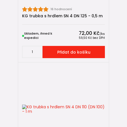
👉
Revizní šachty
👉
Montážní maziva
16 hodnocení
KG trubka s hrdlem SN 4 DN 125 - 0,5 m
📘 Montážní a technické návody
72,00 Kč
Aby byla montáž provedená bez chyb, doporučujeme
Skladem, ihned k
/
ks
expedici
59,50 Kč
bez DPH
prostudovat odborné návody:
3 tipy, co si pohlídat při výběru KG trubek
Přidat do košíku
Spojování a pokládka KG potrubí – kompletní návod
🏅 Ověřený výrobce kanalizačních
systémů
DYKA je výrobce, který klade důraz na:
✔️ stabilní kvalitu výrobků
✔️ dodržování technických norem
✔️ dlouhodobou funkčnost potrubních systémů
KG trubky značky DYKA jsou proto vhodnou volbou pro
projektanty, realizační firmy i koncové investory
, kteří