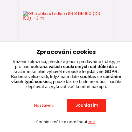
Zpracování cookies
Vážení zákazníci, přestože jenom prodáváme trubky, je
pro nás
ochrana vašich soukromých dat důležitá
a
19 hodnocení
snažíme se plně vyhovět evropské legislativně
GDPR.
KG trubka s hrdlem SN 8 DN 160 (DN
Budeme velice rádi, když nám dáte
souhlas
se
sbíráním
150) – 3 m
všech typů cookies,
pouze tak se budeme moci i nadále
zlepšovat a zvyšovat váš komfort nákupu.
719,00 Kč
Skladem, ihned k
/
ks
expedici
594,21 Kč
bez DPH
Souhlasím
Nastavení
Přidat do košíku
Souhlas můžete odmítnout
zde
.
Sleva při nákupu nad 10 000 Kč