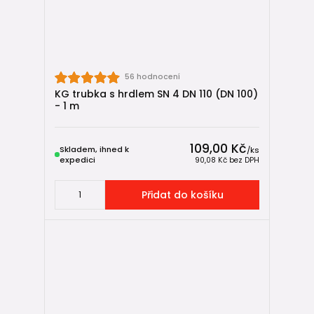
hledají spolehlivé řešení bez kompromisů.
✅ Shrnutí
KG trubky výrobce
DYKA
představují
spolehlivé řešení pro
56 hodnocení
venkovní gravitační kanalizaci (SN 4 + SN 8)
. Nabízejí
KG trubka s hrdlem SN 4 DN 110 (DN 100)
širokou škálu průměrů, varianty kruhové tuhosti a plnou
- 1 m
kompatibilitu v rámci systému KG.
Díky stabilnímu materiálu, přesným spojům a dlouhé
109,00 Kč
Skladem, ihned k
/
ks
životnosti jsou ideální volbou pro široké spektrum
expedici
90,08 Kč
bez DPH
kanalizačních projektů 👍.
Přidat do košíku