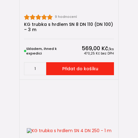
9 hodnocení
KG trubka s hrdlem SN 8 DN 110 (DN 100)
– 3 m
569,00 Kč
Skladem, ihned k
/
ks
expedici
470,25 Kč
bez DPH
Přidat do košíku