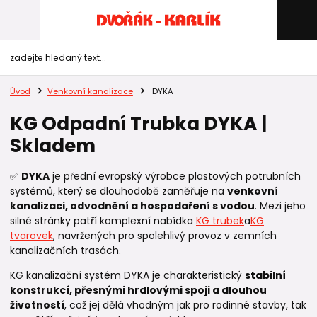
Úvod
Venkovní kanalizace
DYKA
KG Odpadní Trubka DYKA |
Skladem
✅
DYKA
je přední evropský výrobce plastových potrubních
systémů, který se dlouhodobě zaměřuje na
venkovní
kanalizaci, odvodnění a hospodaření s vodou
. Mezi jeho
silné stránky patří komplexní nabídka
KG trubek
a
KG
tvarovek
, navržených pro spolehlivý provoz v zemních
kanalizačních trasách.
KG kanalizační systém DYKA je charakteristický
stabilní
konstrukcí, přesnými hrdlovými spoji a dlouhou
životností
, což jej dělá vhodným jak pro rodinné stavby, tak