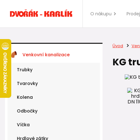
O nákupu
Prode
Úvod
Ven
Venkovní kanalizace
KG tr
Trubky
Tvarovky
Kolena
Odbočky
Víčka
Hrdlové zátky