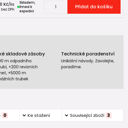
Skladem,
0 Kč
/
ks
Přidat do košíku
ihned k
č
bez DPH
expedici
ké skladové zásoby
Technické poradenství
00 m odpadního
Unikátní návody. Zavolejte,
ubí, +200 revizních
poradíme.
het, +5000 m
nážních trubek
e
0
Ke stažení
Související zboží
3