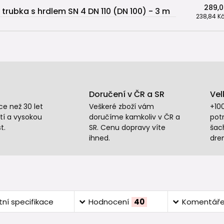
289,0
 trubka s hrdlem SN 4 DN 110 (DN 100) - 3 m
238,84 K
Doručení v ČR a SR
Vel
e než 30 let
Veškeré zboží vám
+10
tí a vysokou
doručíme kamkoliv v ČR a
potr
t.
SR. Cenu dopravy víte
šac
ihned.
dre
ní specifikace
Hodnocení
40
Komentář