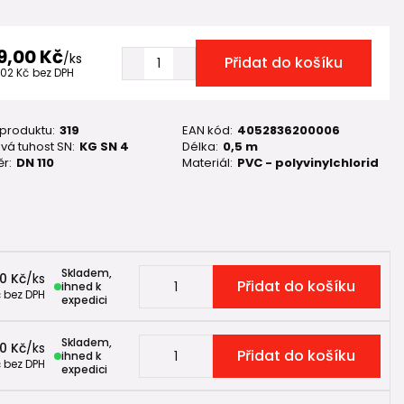
9,00 Kč
/
ks
Přidat do košíku
,02 Kč
bez DPH
 produktu:
319
EAN kód:
4052836200006
vá tuhost SN:
KG SN 4
Délka:
0,5 m
r:
DN 110
Materiál:
PVC - polyvinylchlorid
Skladem,
00 Kč
/
ks
Přidat do košíku
ihned k
č
bez DPH
expedici
Skladem,
00 Kč
/
ks
Přidat do košíku
ihned k
č
bez DPH
expedici