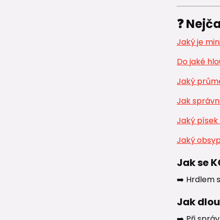
❓ Nejča
Jaký je mi
Do jaké hlo
Jaký průmě
Jak správn
Jaký písek
Jaký obsyp
Jak se K
➡️ Hrdlem 
Jak dlou
➡️ Při sprá