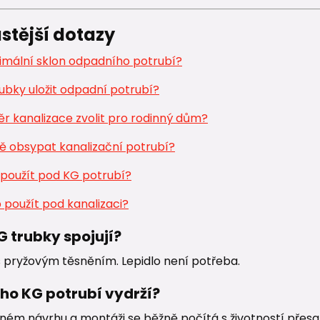
stější dotazy
nimální sklon odpadního potrubí?
ubky uložit odpadní potrubí?
r kanalizace zvolit pro rodinný dům?
ě obsypat kanalizační potrubí?
 použít pod KG potrubí?
 použít pod kanalizaci?
G trubky spojují?
s pryžovým těsněním. Lepidlo není potřeba.
ho KG potrubí vydrží?
vném návrhu a montáži se běžně počítá s životností přesahu