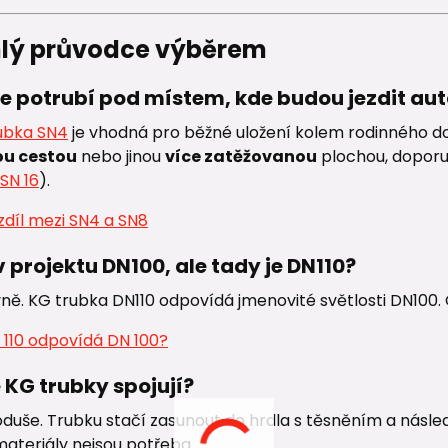
hlý průvodce výběrem
e potrubí pod místem, kde budou jezdit au
ubka SN4
je vhodná pro běžné uložení kolem rodinného 
ou cestou
nebo jinou
více zatěžovanou
plochou, doporu
SN 16
).
rozdíl mezi SN4 a SN8
v projektu DN100, ale tady je DN110?
ně. KG trubka DN110 odpovídá jmenovité světlosti DN100. 
 110 odpovídá DN 100?
e KG trubky spojují?
duše. Trubku stačí zasunout do hrdla s těsněním a následně
materiály nejsou potřeba.