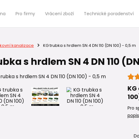
jna
Pro firmy
Vrácení zboží
Technické poradenství
kovní kanalizace
KG trubka s hrdlem SN 4 DN 110 (DN 100) - 0,5 m
ubka s hrdlem SN 4 DN 110 (DN
KG 
100
Pro s
popis
Do