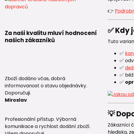
👉
Podrob
✅ Kdy 
Za naši kvalitu mluví hodnocení
našich zákazníků
Tuto varia
✅
kan
✅ od
✅
deš
✅ běž
Zboží dodáno včas, dobrá
✅
op
informovanost o stavu objednávky.
Doporučuji.
Miroslav
💡 Dop
Profesionální přístup. Výborná
Zákazníci č
komunikace a rychlost dodání zboží.
hlediska, z
Všem doporučuji.