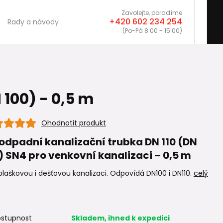
Zavolejte, poradíme
+420 602 234 254
Rady a návody
(Po-Pá 8:00 - 15:00)
 100) - 0,5 m
Ohodnotit produkt
odpadní kanalizační trubka DN 110 (DN
) SN4 pro venkovní kanalizaci – 0,5 m
plaškovou i dešťovou kanalizaci. Odpovídá DN100 i DN110.
celý
stupnost
Skladem, ihned k expedici