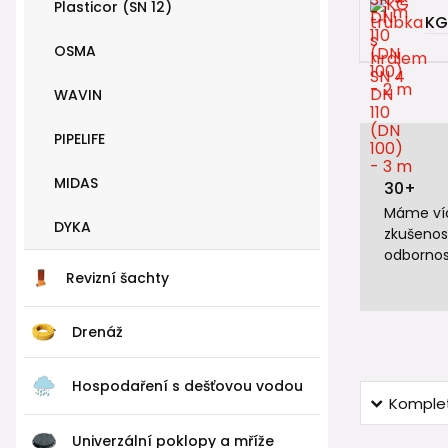
Plasticor (SN 12)
KG
OSMA
WAVIN
PIPELIFE
MIDAS
30+
Máme víc
DYKA
zkušenos
odbornos
Revizní šachty
Drenáž
Hospodaření s dešťovou vodou
Komplet
Univerzální poklopy a mříže