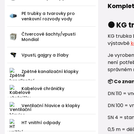
Komplet
PE trubky a tvarovky pro
venkovní rozvody vody
🟠 KG t
Čtvercové šachty/vpusti
KG trubka 
Mondial
výstavbě
k
Je vyroben
Vpusti, gajgry a žlaby
není potř
správném ná
Zpětné kanalizační klapky
📦 Co zna
Kabelové chráničky
DN 110 = v
DN 100 = vn
Ventilační hlavice a klapky
SN 4 = sta
HT vnitřní odpady
0,5 m = dé