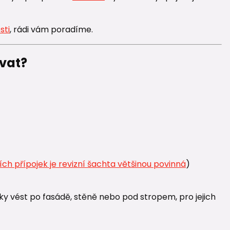
sti
, rádi vám poradíme.
ovat?
ích přípojek je revizní šachta většinou povinná
)
y vést po fasádě, stěně nebo pod stropem, pro jejich