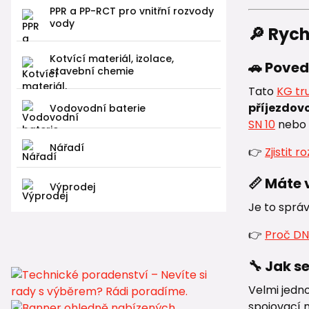
PPR a PP-RCT pro vnitřní rozvody
vody
🔎 Ryc
Kotvící materiál, izolace,
🚗 Poved
stavební chemie
Tato
KG tr
příjezdov
Vodovodní baterie
SN 10
nebo
Nářadí
👉
Zjistit 
📏 Máte 
Výprodej
Je to správ
👉
Proč DN
🔧 Jak s
Velmi jedno
spojovací 