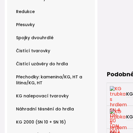
Redukce
Přesuvky
Spojky dvouhrdlé
Čistící tvarovky
Čistící uzávěry do hrdla
Podobné
Přechodky: kamenina/KG, HT a
litina/KG, HT
KG
KG nalepovací tvarovky
Náhradní těsnění do hrdla
KG
KG 2000 (SN 10 + SN 16)