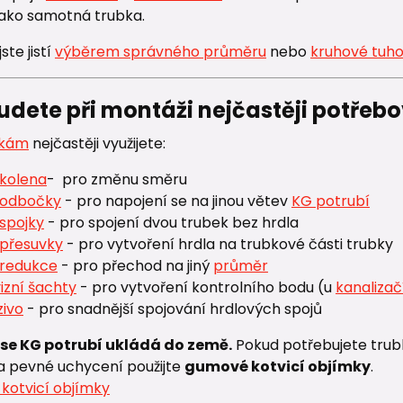
 jako samotná trubka.
ste jistí
výběrem správného průměru
nebo
kruhové tuho
udete při montáži nejčastěji potřeb
bkám
nejčastěji využijete:
kolena
- pro změnu směru
 odbočky
- pro napojení se na jinou větev
KG potrubí
spojky
- pro spojení dvou trubek bez hrdla
přesuvky
- pro vytvoření hrdla na trubkové části trubky
redukce
- pro přechod na jiný
průměr
izní šachty
- pro vytvoření kontrolního bodu (u
kanalizač
ivo
- pro snadnější spojování hrdlových spojů
 se KG potrubí ukládá do země.
Pokud potřebujete trubk
 pevné uchycení použijte
gumové kotvicí objímky
.
kotvicí objímky