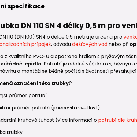
ní specifikace
rubka DN 110 SN 4 délky 0,5 m pro ve
DN 110 (DN 100) SN4 o délce 0,5 metru je určena pro
venko
analizačních přípojek
, odvodu
dešťových vod
nebo při
op
a z kvalitního PVC-U a opatřena hrdlem s pryžovým těs
eba
žádné lepidlo.
Potrubí je odolné vůči korozi, běžným 
vrhu a montáži se běžně počítá s životností přesahující 
mená označení této trubky?
nější průměr potrubí
itřní průměr potrubí (jmenovitá světlost)
ndardní kruhová tuhost (více informací o
potrubí dle kruh
lka trubky