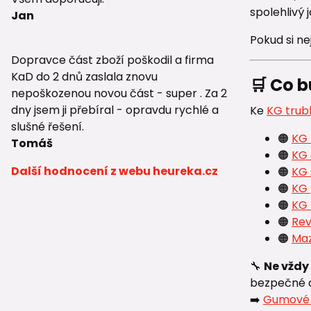
spolehlivý
Jan
Pokud si nej
Dopravce část zboží poškodil a firma
KaD do 2 dnů zaslala znovu
🛒 Co b
nepoškozenou novou část - super . Za 2
dny jsem ji přebíral - opravdu rychlé a
Ke
KG tru
slušné řešení.
🟠
KG 
Tomáš
🟠
KG
Další hodnocení z webu heureka.cz
🟠
KG 
🟠
KG 
🟠
KG 
🟠
Rev
🟠
Maz
🔧
Ne vždy
bezpečné a
➡️
Gumové 