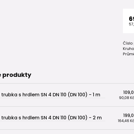
6
57
Číslo
Kruho
Průmě
 produkty
109,
 trubka s hrdlem SN 4 DN 110 (DN 100) - 1 m
90,08 K
199,
 trubka s hrdlem SN 4 DN 110 (DN 100) - 2 m
164,46 K