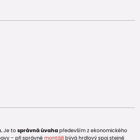
.
Je to
správná úvaha
především z ekonomického
bavy – při správné
montáži
bývá hrdlový spoj stejně