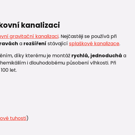
nkovní kanalizaci
vní gravitační kanalizaci
. Nejčastěji se používá při
ravách
a
rozšíření
stávající
splaškové kanalizace
.
něním, díky kterému je montáž
rychlá, jednoduchá
a
chemikáliím i dlouhodobému působení vlhkosti. Při
100 let.
ové tuhosti
)