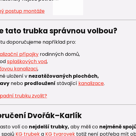
ný postup montáže
je tato trubka správnou volbou?
ntu doporučujeme například pro:
alizační přípojky
rodinných domů,
vod
splaškových vod
,
ťovou kanalizaci
,
né uložení v
nezatěžovaných plochách,
ravy
nebo
prodloužení
stávající
kanalizace
.
oručení Dvořák–Karlík
asto volí co
nejdelší trubky,
aby měli co
nejméně spojů
e spojů
KG trubek
a
KG tvarovek
totiž není potřeba mít o