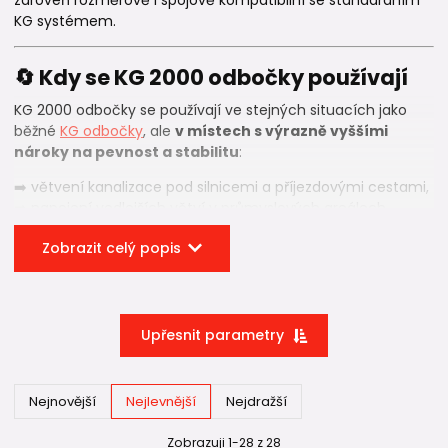
KG systémem.
🔄 Kdy se KG 2000 odbočky používají
KG 2000 odbočky se používají ve stejných situacích jako
běžné
KG odbočky
, ale
v místech s výrazně vyššími
nároky na pevnost a stabilitu
:
➡️ větvení kanalizace pod silnicemi a příjezdovými cestami,
➡️ napojení vedlejších větví v průmyslových areálech,
➡️ kanalizační trasy s velkou hloubkou uložení,
Zobrazit celý popis
➡️ úseky s dlouhodobým statickým nebo dynamickým
zatížením.
V těchto podmínkách je klíčová
tvarová stabilita
odbočky a schopnost rovnoměrně přenášet zatížení
Upřesnit parametry
do okolní zeminy
.
📐 Proč jsou KG 2000 odbočky
Nejnovější
Nejlevnější
Nejdražší
společné pro SN 10 i SN 16?
Zobrazuji 1-28 z 28