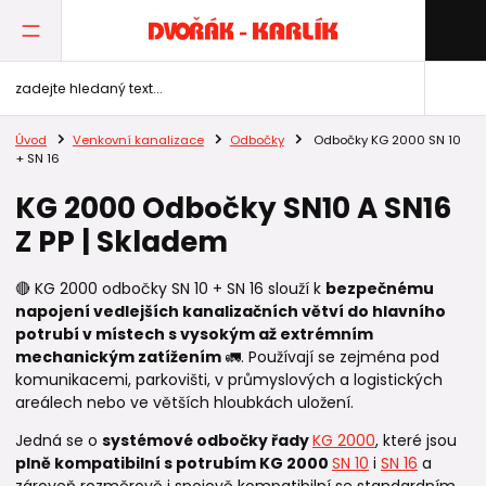
Úvod
Venkovní kanalizace
Odbočky
Odbočky KG 2000 SN 10
+ SN 16
KG 2000 Odbočky SN10 A SN16
Z PP | Skladem
🔴 KG 2000 odbočky SN 10 + SN 16 slouží k
bezpečnému
napojení vedlejších kanalizačních větví do hlavního
potrubí v místech s vysokým až extrémním
mechanickým zatížením
🚛. Používají se zejména pod
komunikacemi, parkovišti, v průmyslových a logistických
areálech nebo ve větších hloubkách uložení.
Jedná se o
systémové odbočky řady
KG 2000
, které jsou
plně kompatibilní s potrubím KG 2000
SN 10
i
SN 16
a
zároveň rozměrově i spojově kompatibilní se standardním