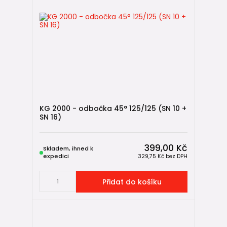
3 tipy, co si pohlídat při výběru KG trubek
Spojování a pokládka KG potrubí – kompletní návod
✅ Shrnutí
KG 2000 odbočky SN 10 + SN 16 jsou určeny pro
nejnáročnější podmínky větvení venkovní kanalizace
.
Díky své konstrukci
bez problémů zvládají zatížení obou
tříd
, jsou plně kompatibilní se standardním KG systémem a
při správné volbě úhlu i montáže zajišťují
dlouhodobě
KG 2000 - odbočka 45° 125/125 (SN 10 +
bezpečný a bezporuchový provoz kanalizace
👍.
SN 16)
399,00 Kč
Skladem, ihned k
expedici
329,75 Kč
bez DPH
Přidat do košíku