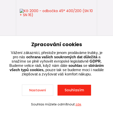
Zpracování cookies
Vážení zákazníci, přestože jenom prodáváme trubky, je
KG 2000 - odbočka 45° 400/200 (SN 10
pro nás
ochrana vašich soukromých dat důležitá
a
+ SN 16)
snažíme se plně vyhovět evropské legislativně
GDPR.
Budeme velice rádi, když nám dáte
souhlas
se
sbíráním
všech typů cookies,
pouze tak se budeme moci i nadále
zlepšovat a zvyšovat váš komfort nákupu.
Skladem u
výrobce,
8 999,00 Kč
expedujeme za 5-
15 dnů
7 437,19 Kč
bez DPH
Souhlasím
Nastavení
Přidat do košíku
Souhlas můžete odmítnout
zde
.
Sleva při nákupu nad 10 000 Kč