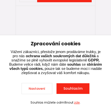
Zpracování cookies
Vážení zákazníci, přestože jenom prodáváme trubky, je
pro nás
ochrana vašich soukromých dat důležitá
a
snažíme se plně vyhovět evropské legislativně
GDPR.
Budeme velice rádi, když nám dáte
souhlas
se
sbíráním
všech typů cookies,
pouze tak se budeme moci i nadále
zlepšovat a zvyšovat váš komfort nákupu.
Souhlasím
Nastavení
KG 2000 trubka s hrdlem SN 10 DN 315
(DN 300) – 1 m
Souhlas můžete odmítnout
zde
.
Sleva při nákupu nad 10 000 Kč
Skladem u