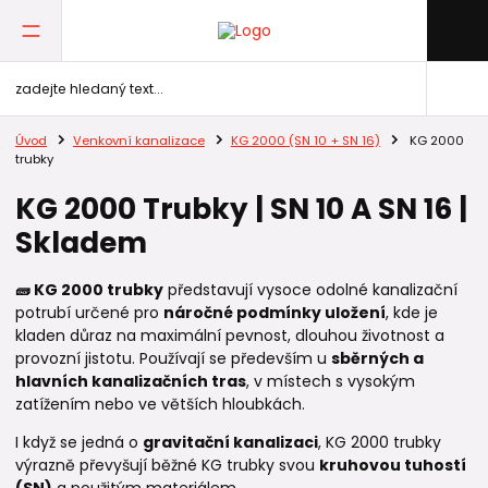
Úvod
Venkovní kanalizace
KG 2000 (SN 10 + SN 16)
KG 2000
trubky
KG 2000 Trubky | SN 10 A SN 16 |
Skladem
🧱 KG 2000 trubky
představují vysoce odolné kanalizační
potrubí určené pro
náročné podmínky uložení
, kde je
kladen důraz na maximální pevnost, dlouhou životnost a
provozní jistotu. Používají se především u
sběrných a
hlavních kanalizačních tras
, v místech s vysokým
zatížením nebo ve větších hloubkách.
I když se jedná o
gravitační kanalizaci
, KG 2000 trubky
výrazně převyšují běžné KG trubky svou
kruhovou tuhostí
(SN)
a použitým materiálem.