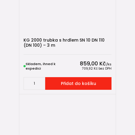
KG 2000 trubka s hrdlem SN 10 DN 110
(DN 100) – 3 m
859,00 Kč
Skladem, ihned k
/
ks
expedici
709,92 Kč
bez DPH
Přidat do košíku