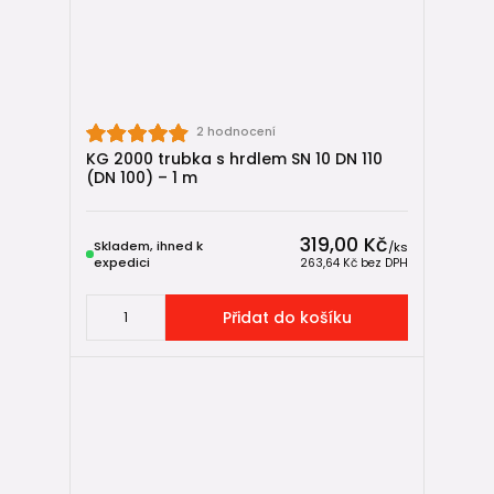
🔗 kompatibilita s KG tvarovkami,
🕒 dlouhá životnost a provozní jistota.
🔗 KG 2000 trubky v systému venkovní
kanalizace
2 hodnocení
KG 2000 trubka s hrdlem SN 10 DN 110
KG tvarovky
(DN 100) – 1 m
revizní šachty
📘 Spojování a pokládka KG potrubí – od A do Z
319,00 Kč
Skladem, ihned k
/
ks
expedici
263,64 Kč
bez DPH
📘 3 tipy, co si pohlídat při výběru KG trubek
Přidat do košíku
🧠 Jak zvolit správné KG 2000 trubky
SN 10
→ většina náročných projektů ✅
SN 16
→ extrémní zatížení, maximální rezerva ✅
Vždy zvaž hloubku uložení, zatížení povrchu, kvalitu podloží a
charakter stavby.