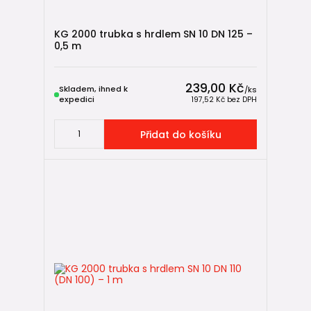
👉
Tvarovky KG 2000 jsou shodné pro SN 10 i SN 16
.
Rozlišení SN se vždy týká pouze trubek.
KG 2000 trubka s hrdlem SN 10 DN 125 –
0,5 m
🏭 Výrobce KG 2000 trubek – OSMA
KG 2000 trubky
v naší nabídce pocházejí mimo jiné od
239,00 Kč
Skladem, ihned k
/
ks
renomovaného výrobce
OSMA
, specialisty na plastové
expedici
197,52 Kč
bez DPH
kanalizační systémy pro vysoké zatížení.
Přidat do košíku
vysoce kvalitní PP materiál,
přesná geometrie trubek,
spolehlivé hrdlové spoje s těsněním,
kompatibilita s celým KG systémem.
🔗 KG trubky OSMA
✅ Hlavní výhody KG 2000 trubek
🧱 velmi vysoká kruhová tuhost,
🧪 odolný PP materiál (odolnější než PVC-U),
🚜 vhodné pod komunikace a zatížené plochy,
⛏️ možnost hlubšího uložení,