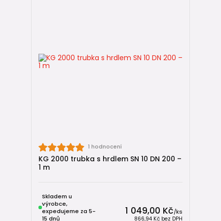
1 hodnocení
KG 2000 trubka s hrdlem SN 10 DN 200 –
1 m
Skladem u
výrobce,
1 049,00 Kč
expedujeme za 5-
/
ks
15 dnů
866,94 Kč
bez DPH