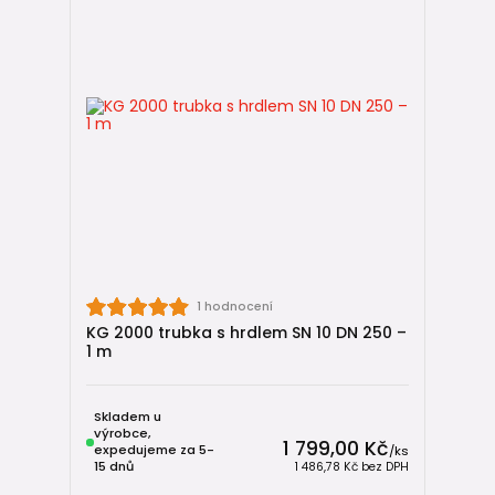
1 hodnocení
KG 2000 trubka s hrdlem SN 10 DN 250 –
1 m
Skladem u
výrobce,
1 799,00 Kč
expedujeme za 5-
/
ks
15 dnů
1 486,78 Kč
bez DPH