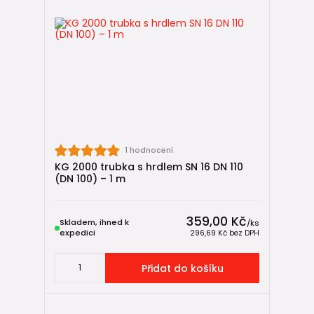
✔ Shrnutí
KG 2000 trubky
jsou určeny pro projekty, kde běžné KG
potrubí z PVC-U nestačí. Díky
PP materiálu
(polypropylenu)
, vysoké až extrémní kruhové tuhosti (
SN
10 / SN 16
) a kompatibilitě s ostatními prvky venkovní
kanalizace představují spolehlivé a dlouhodobé řešení i pro
ty nejnáročnější podmínky. 🧱💪
1 hodnocení
KG 2000 trubka s hrdlem SN 16 DN 110
(DN 100) – 1 m
359,00 Kč
Skladem, ihned k
/
ks
expedici
296,69 Kč
bez DPH
Přidat do košíku