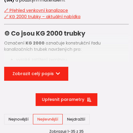
🔗 Přehled venkovní kanalizace
🔗 KG 2000 trubky – aktuální nabídka
⚙️ Co jsou KG 2000 trubky
Označení
KG 2000
označuje konstrukční řadu
kanalizačních trubek navržených pro:
vysoké zatížení zeminou,
uložení pod komunikacemi,
větší hloubky uložení,
Zobrazit celý popis
dlouhé a páteřní kanalizační trasy.
Na rozdíl od klasických
KG trubek SN 4 a SN 8
, které jsou
běžně vyráběny z
PVC-U
, jsou
KG 2000 trubky vyrobeny z
Upřesnit parametry
PP (polypropylenu)
, materiálu s vyšší mechanickou i
chemickou odolností.
KG trubky SN 4 – standardní použití
Nejnovější
Nejlevnější
Nejdražší
KG trubky SN 8 – vyšší zátěž
Zobrazuji 1-35 z 35