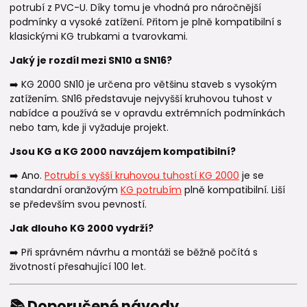
potrubí z PVC-U. Díky tomu je vhodná pro náročnější
podmínky a vysoké zatížení. Přitom je plně kompatibilní s
klasickými KG trubkami a tvarovkami.
Jaký je rozdíl mezi SN10 a SN16?
➡️ KG 2000 SN10 je určena pro většinu staveb s vysokým
zatížením. SN16 představuje nejvyšší kruhovou tuhost v
nabídce a používá se v opravdu extrémních podmínkách
nebo tam, kde ji vyžaduje projekt.
Jsou KG a KG 2000 navzájem kompatibilní?
➡️ Ano.
Potrubí s vyšší kruhovou tuhostí KG 2000
je se
standardní oranžovým
KG potrubím
plně kompatibilní. Liší
se především svou pevností.
Jak dlouho KG 2000 vydrží?
➡️ Při správném návrhu a montáži se běžně počítá s
životností přesahující 100 let.
📚 Doporučené návody