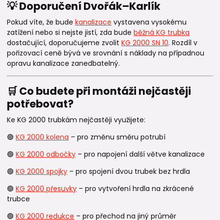
💡 Doporučení Dvořák–Karlík
Pokud víte, že bude
kanalizace
vystavena vysokému
zatížení nebo si nejste jistí, zda bude
běžná KG trubka
dostačující, doporučujeme zvolit
KG 2000 SN 10
. Rozdíl v
pořizovací ceně bývá ve srovnání s náklady na případnou
opravu kanalizace zanedbatelný.
🛒 Co budete při montáži nejčastěji
potřebovat?
Ke KG 2000 trubkám nejčastěji využijete:
🟢
KG 2000 kolena
– pro změnu směru potrubí
🟢
KG 2000 odbočky
– pro napojení další větve kanalizace
🟢
KG 2000 spojky
– pro spojení dvou trubek bez hrdla
🟢
KG 2000 přesuvky
– pro vytvoření hrdla na zkrácené
trubce
🟢
KG 2000 redukce
– pro přechod na jiný průměr