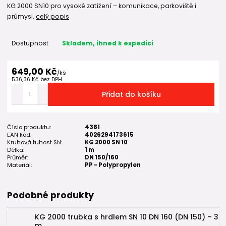
KG 2000 SN10 pro vysoké zatížení – komunikace, parkoviště i
průmysl.
celý popis
Dostupnost
Skladem, ihned k expedici
649,00 Kč
/
ks
536,36 Kč
bez DPH
Přidat do košíku
Číslo produktu:
4381
EAN kód:
4026294173615
Kruhová tuhost SN:
KG 2000 SN 10
Délka:
1 m
Průměr:
DN 150/160
Materiál:
PP - Polypropylen
Podobné produkty
KG 2000 trubka s hrdlem SN 10 DN 160 (DN 150) – 3
m