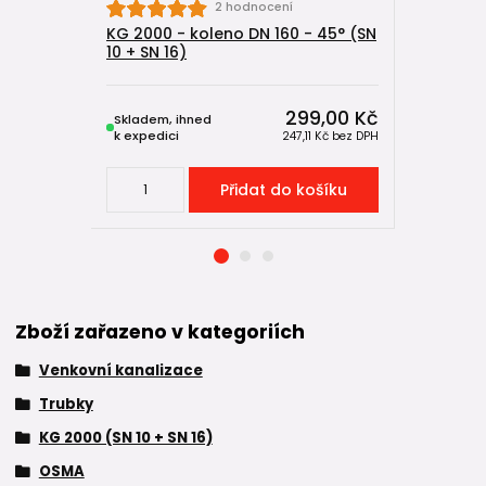
KG 2000 
2 hodnocení
(SN 10 + S
KG 2000 - koleno DN 160 - 45° (SN
10 + SN 16)
299,00 Kč
Skladem, ihned
Skladem, 
k expedici
k expedici
247,11 Kč
bez DPH
Přidat do košíku
Zboží zařazeno v kategoriích
Venkovní kanalizace
Trubky
KG 2000 (SN 10 + SN 16)
OSMA