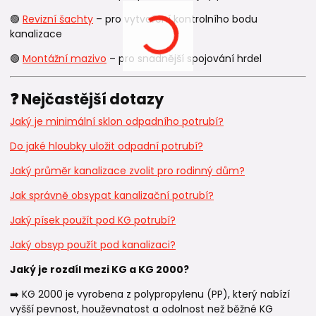
🟢
Revizní šachty
– pro vytvoření kontrolního bodu
kanalizace
🟢
Montážní mazivo
– pro snadnější spojování hrdel
❓ Nejčastější dotazy
Jaký je minimální sklon odpadního potrubí?
Do jaké hloubky uložit odpadní potrubí?
Jaký průměr kanalizace zvolit pro rodinný dům?
Jak správně obsypat kanalizační potrubí?
Jaký písek použít pod KG potrubí?
Jaký obsyp použít pod kanalizaci?
Jaký je rozdíl mezi KG a KG 2000?
➡️ KG 2000 je vyrobena z polypropylenu (PP), který nabízí
vyšší pevnost, houževnatost a odolnost než běžné KG