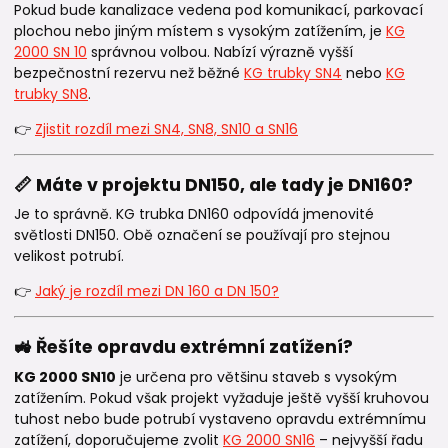
Pokud bude kanalizace vedena pod komunikací, parkovací
plochou nebo jiným místem s vysokým zatížením, je
KG
2000 SN 10
správnou volbou. Nabízí výrazně vyšší
bezpečnostní rezervu než běžné
KG trubky SN4
nebo
KG
trubky SN8
.
👉
Zjistit rozdíl mezi SN4, SN8, SN10 a SN16
📏 Máte v projektu DN150, ale tady je DN160?
Je to správně. KG trubka DN160 odpovídá jmenovité
světlosti DN150. Obě označení se používají pro stejnou
velikost potrubí.
👉
Jaký je rozdíl mezi DN 160 a DN 150?
🚜 Řešíte opravdu extrémní zatížení?
KG 2000 SN10
je určena pro většinu staveb s vysokým
zatížením. Pokud však projekt vyžaduje ještě vyšší kruhovou
tuhost nebo bude potrubí vystaveno opravdu extrémnímu
zatížení, doporučujeme zvolit
KG 2000 SN16
– nejvyšší řadu