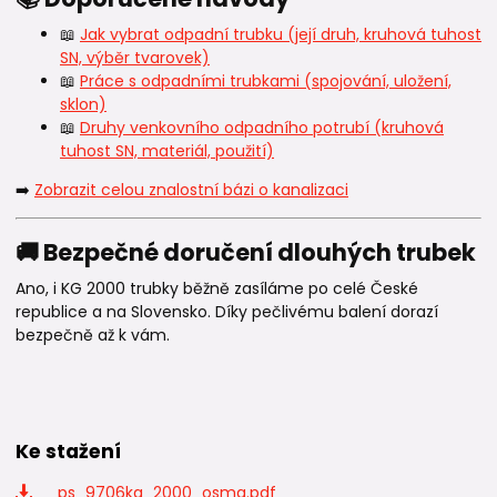
📖
Jak vybrat odpadní trubku (její druh, kruhová tuhost
SN, výběr tvarovek)
📖
Práce s odpadními trubkami (spojování, uložení,
sklon)
📖
Druhy venkovního odpadního potrubí (kruhová
tuhost SN, materiál, použití)
➡️
Zobrazit celou znalostní bázi o kanalizaci
🚚 Bezpečné doručení dlouhých trubek
Ano, i KG 2000 trubky běžně zasíláme po celé České
republice a na Slovensko. Díky pečlivému balení dorazí
bezpečně až k vám.
Ke stažení
_ps_9706kg_2000_osma.pdf