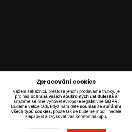
Technické poradenství
Zpracování cookies
Vážení zákazníci, přestože jenom prodáváme trubky, je
Ing. Adam Dvořák
pro nás
ochrana vašich soukromých dat důležitá
a
+420 602 234 254
snažíme se plně vyhovět evropské legislativně
GDPR.
(Po-Pá 8:00 - 15:00)
Budeme velice rádi, když nám dáte
souhlas
se
sbíráním
všech typů cookies,
pouze tak se budeme moci i nadále
potrebujiporadit@dvorak-karlik.cz
zlepšovat a zvyšovat váš komfort nákupu.