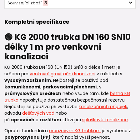
Související zboží
3
Kompletní specifikace
🟢 KG 2000 trubka DN 160 SN10
délky 1 m pro venkovní
kanalizaci
KG 2000 trubka DN 160 (DN 150) SN10 o délce 1 metr je
určena pro
venkovní gravitační kanalizaci
v místech s
vysokým zatížením
. Nejčastěji se používá pod
komunikacemi, parkovacími plochami,
v
průmyslových areálech
nebo všude tam, kde
běžná KG
trubka
neposkytuje dostatečnou bezpečnostní rezervu.
Nejčastěji se používá při výstavbě
kanalizačních přípojek
,
odvodu
dešťových vod
nebo
při
opravách
a
rozšíření
stávající
splaškové kanalizace
.
Oproti standardním
oranžovým KG trubkám
je vyrobena z
polypropylenu (PP)
, který nabízí vyšší pevnost,