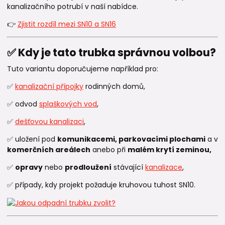
kanalizačního potrubí v naší nabídce.
👉
Zjistit rozdíl mezi SN10 a SN16
✅ Kdy je tato trubka správnou volbou?
Tuto variantu doporučujeme například pro:
✅
kanalizační přípojky
rodinných domů,
✅ odvod
splaškových vod
,
✅
dešťovou kanalizaci
,
✅ uložení pod
komunikacemi, parkovacími plochami
a v
komerčních areálech
anebo při
malém krytí zeminou,
✅
opravy
nebo
prodloužení
stávající
kanalizace
,
✅ případy, kdy projekt požaduje kruhovou tuhost SN10.