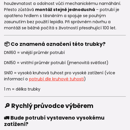
houževnatost a odolnost vůči mechanickému namáhání.
Přesto zůstává
montáž stejně jednoduchá
– potrubí je
opatřeno hrdlem s těsněním a spojuje se pouhým
zasunutím bez použití lepidla. Při správném návrhu a
montáži se běžně počítá s životností přesahující 100 let.
📦 Co znamená označení této trubky?
DN160 = vnější průměr potrubí
DN150 = vnitřní průměr potrubí (jmenovitá světlost)
SN10 = vysoká kruhová tuhost pro vysoké zatížení (více
informací o
potrubí dle kruhové tuhosti
)
1 m = délka trubky
🔎 Rychlý průvodce výběrem
🚛 Bude potrubí vystaveno vysokému
zatížení?