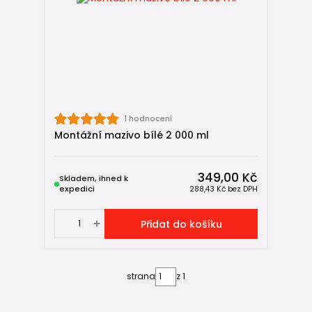
✔️ prodlužuje životnost kanalizace,
✔️ snižuje riziko poruch,
✔️ je levné, ale technicky zásadní řešení.
Jednoduše řečeno:
bez montážního maziva není
správně namontované KG a HT potrubí
👍.
1 hodnocení
Montážní mazivo bílé 2 000 ml
349,00 Kč
Skladem, ihned k
expedici
288,43 Kč
bez DPH
Přidat do košíku
strana
z 1