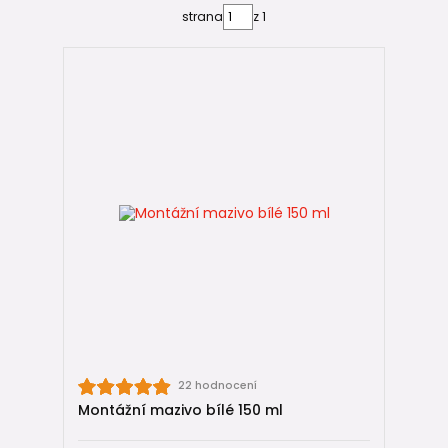
Montážní maziva určená pro KG a HT kanalizaci jsou:
strana
z 1
vodou rozpustná
,
chemicky neutrální
,
šetrná k pryžovým těsněním
,
kompatibilní s
PVC-U i PP
.
Díky tomu:
✔️ nepoškozují těsnění ani plast,
✔️ nezpůsobují bobtnání gumy,
✔️ nezhoršují těsnost spoje,
✔️ nebrání případné budoucí demontáži.
⚠️ Co NENÍ montážní mazivo (časté
chyby)
Při montáži KG kanalizace se často chybuje použitím
nevhodných látek ❌:
22 hodnocení
❌ silikonové tmely a silikony,
Montážní mazivo bílé 150 ml
❌ lepidla.
Tyto látky: