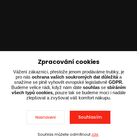
Technické poradenství
Zpracování cookies
Ing. Adam Dvořák
Vážení zákazníci, přestože jenom prodáváme trubky, je
+420 602 234 254
pro nás
ochrana vašich soukromých dat důležitá
a
snažíme se plně vyhovět evropské legislativně
GDPR.
(Po-Pá 8:00 - 15:00)
Budeme velice rádi, když nám dáte
souhlas
se
sbíráním
všech typů cookies,
pouze tak se budeme moci i nadále
potrebujiporadit@dvorak-karlik.cz
zlepšovat a zvyšovat váš komfort nákupu.
Souhlasím
Nastavení
2025 © Dvorak-Karlik.cz – Všechna práva vyhrazena. Design od
EmpireDesign
nakódoval
OndřejDvořák.com
.
Souhlas můžete odmítnout
zde
.
Vytvořeno na
Eshop-rychle.cz