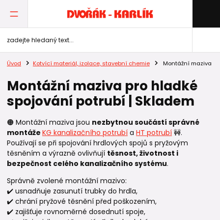
Úvod
Kotvící materiál, izolace, stavební chemie
Montážní maziva
Montážní maziva pro hladké
spojování potrubí | Skladem
🟠 Montážní maziva jsou
nezbytnou součástí správné
montáže
KG kanalizačního
potrubí
a
HT potrubí
🚧.
Používají se při spojování hrdlových spojů s pryžovým
těsněním a výrazně ovlivňují
těsnost, životnost i
bezpečnost celého kanalizačního systému
.
Správně zvolené montážní mazivo:
✔️ usnadňuje zasunutí trubky do hrdla,
✔️ chrání pryžové těsnění před poškozením,
✔️ zajišťuje rovnoměrné dosednutí spoje,