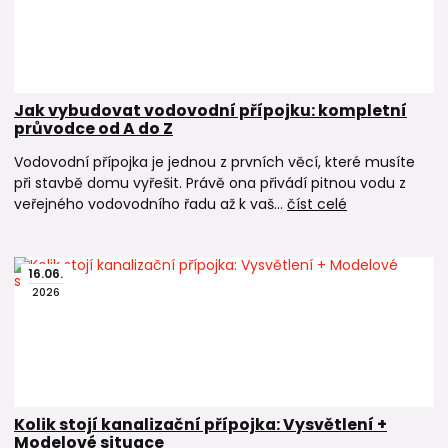
Jak vybudovat vodovodní přípojku: kompletní
průvodce od A do Z
Vodovodní přípojka je jednou z prvních věcí, které musíte
při stavbě domu vyřešit. Právě ona přivádí pitnou vodu z
veřejného vodovodního řadu až k vaš...
číst celé
16
.
06
.
2026
Kolik stojí kanalizační přípojka: Vysvětlení +
Modelové situace