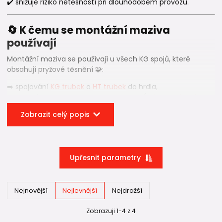
✔️ snižuje riziko netěsností při dlouhodobém provozu.
🔄 K čemu se montážní maziva
používají
Montážní maziva se používají u všech KG spojů, které
obsahují pryžové těsnění 🧩:
➡️ spojování
KG trubek
a
HT trubek
do hrdla,
➡️ montáž
KG tvarovek
a
HT tvarovek
(
kolena
,
odbočky
,
redukce
),
Zobrazit celý popis
➡️ instalace
dvouhrdlých spojek
,
➡️ montáž
KG přesuvek
,
➡️ osazení
hrdlových zátek
.
Mazivo
není doplněk
, ale plnohodnotná součást správné
Upřesnit parametry
montáže.
Nejnovější
Nejlevnější
Nejdražší
🧪 Složení a vlastnosti montážních
maziv
Zobrazuji 1-4 z 4