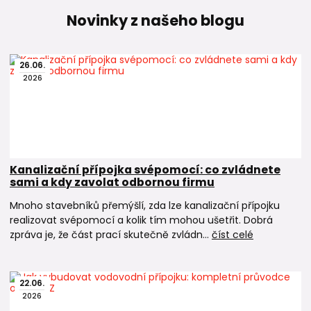
Novinky z našeho blogu
26
.
06
.
2026
Kanalizační přípojka svépomocí: co zvládnete
sami a kdy zavolat odbornou firmu
Mnoho stavebníků přemýšlí, zda lze kanalizační přípojku
realizovat svépomocí a kolik tím mohou ušetřit. Dobrá
zpráva je, že část prací skutečně zvládn...
číst celé
22
.
06
.
2026