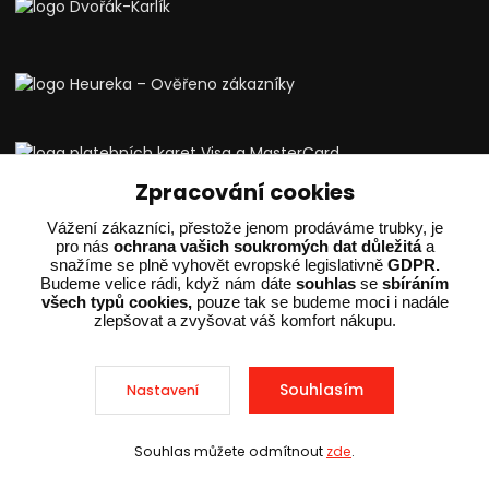
Zpracování cookies
Vše o nákupu
Vážení zákazníci, přestože jenom prodáváme trubky, je
Recenze
pro nás
ochrana vašich soukromých dat důležitá
a
snažíme se plně vyhovět evropské legislativně
GDPR.
Doprava a platba
Budeme velice rádi, když nám dáte
souhlas
se
sbíráním
všech typů cookies,
pouze tak se budeme moci i nadále
Kontakty
zlepšovat a zvyšovat váš komfort nákupu.
Vrácení zboží a reklamace
Obchodní podmínky
Souhlasím
Nastavení
FAQ
Kariéra
Souhlas můžete odmítnout
zde
.
Kde nás najdete
Sleva při nákupu nad 10 000 Kč