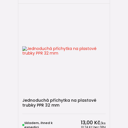
Jednoduchá příchytka na plastové
trubky PPR 32 mm
13,00 Kč
Skladem, ihned k
/
ks
expedici
10,74 Kč
bez DPH