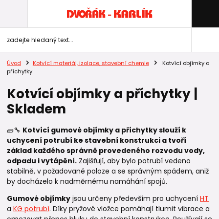
Úvod
Kotvící materiál, izolace, stavební chemie
Kotvící objímky a
příchytky
Kotvící objímky a příchytky |
Skladem
🧱🔧
Kotvící gumové objímky a příchytky slouží k
uchycení potrubí ke stavební konstrukci a tvoří
základ každého správně provedeného rozvodu vody,
odpadu i vytápění.
Zajišťují, aby bylo potrubí vedeno
stabilně, v požadované poloze a se správným spádem, aniž
by docházelo k nadměrnému namáhání spojů.
Gumové objímky
jsou určeny především pro uchycení
HT
a
KG potrubí
. Díky pryžové vložce pomáhají tlumit vibrace a
omezovat přenos hluku do stavební konstrukce. Používají se