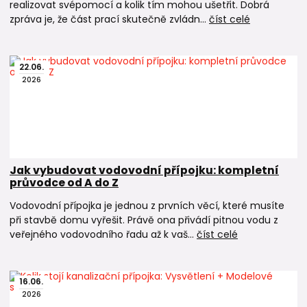
realizovat svépomocí a kolik tím mohou ušetřit. Dobrá
zpráva je, že část prací skutečně zvládn...
číst celé
22
.
06
.
2026
Jak vybudovat vodovodní přípojku: kompletní
průvodce od A do Z
Vodovodní přípojka je jednou z prvních věcí, které musíte
při stavbě domu vyřešit. Právě ona přivádí pitnou vodu z
veřejného vodovodního řadu až k vaš...
číst celé
16
.
06
.
2026