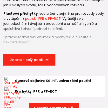
jak u svislých svodů, tak u vodorovných rozvodů.
Plastové příchytky
jsou určeny zejména pro rozvody vody
a vytápění z
potrubí PPR a PP-RCT
. Vyrábějí se v
jednoduchém i dvojitém provedení a umožňují rychlé a
spolehlivé kotvení potrubí ke stěně.
Správné rozmístění objímek a příchytek je důležité z
několika důvodů:
✅ zabraňuje prohýbání potrubí
✅ pomáhá udržet správný spád
Zobrazit celý popis
✅ omezuje přenos vibrací
✅ chrání spoje před přetížením
Gumové objímky: KG, HT, univerzální použití
✅ přispívá k delší životnosti celé instalace
Příchytky: PPR a PP-RCT
Objímky
se používají v kombinaci se
závitovými tyčemi
nebo kombi šrouby
, pro
příchytky
použijete
vruty.
Oba
systémy jsou nezbytnou součástí dlouhodobě funkční a
profesionálně provedené instalace potrubí.