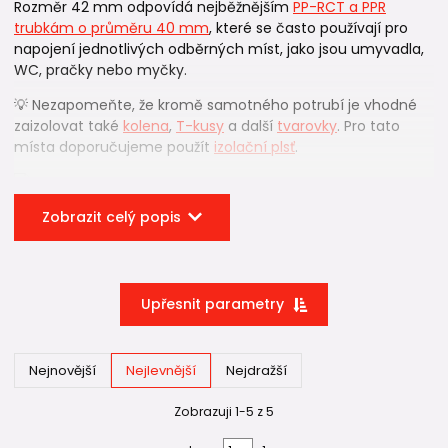
Rozměr 42 mm odpovídá nejběžnějším
PP-RCT a PPR
trubkám o průměru 40 mm
, které se často používají pro
napojení jednotlivých odběrných míst, jako jsou umyvadla,
WC, pračky nebo myčky.
💡 Nezapomeňte, že kromě samotného potrubí je vhodné
zaizolovat také
kolena
,
T-kusy
a další
tvarovky
. Pro tato
místa doporučujeme použít
izolační plsť
.
Zobrazit celý popis
📐 Jakou tloušťku izolace zvolit?
Potrubní izolace Tubex se vyrábí v několika tloušťkách
stěny.
Upřesnit parametry
6 mm
Vhodná pro:
Nejnovější
Nejlevnější
Nejdražší
krátké rozvody
Zobrazuji 1-5 z 5
základní ochranu proti kondenzaci
technické místnosti