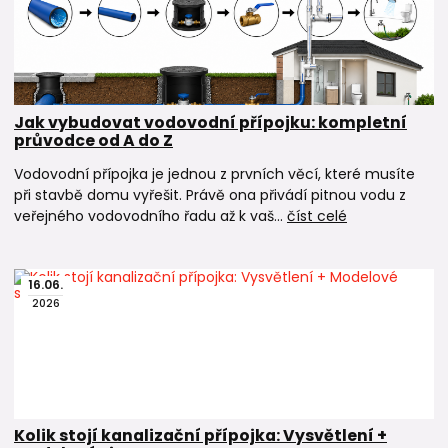
Jak vybudovat vodovodní přípojku: kompletní
průvodce od A do Z
Vodovodní přípojka je jednou z prvních věcí, které musíte
při stavbě domu vyřešit. Právě ona přivádí pitnou vodu z
veřejného vodovodního řadu až k vaš...
číst celé
16
.
06
.
2026
Kolik stojí kanalizační přípojka: Vysvětlení +