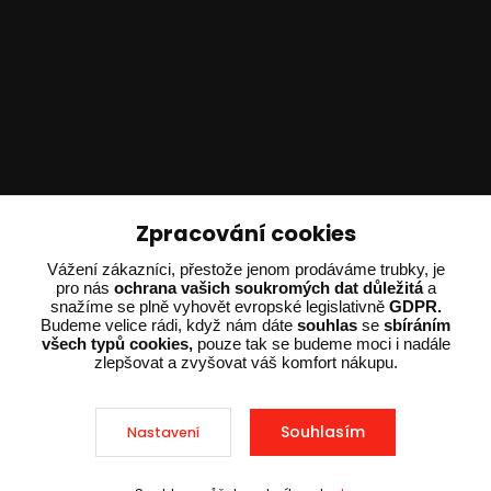
Technické poradenství
Zpracování cookies
Ing. Adam Dvořák
Vážení zákazníci, přestože jenom prodáváme trubky, je
+420 602 234 254
pro nás
ochrana vašich soukromých dat důležitá
a
snažíme se plně vyhovět evropské legislativně
GDPR.
(Po-Pá 8:00 - 15:00)
Budeme velice rádi, když nám dáte
souhlas
se
sbíráním
všech typů cookies,
pouze tak se budeme moci i nadále
potrebujiporadit@dvorak-karlik.cz
zlepšovat a zvyšovat váš komfort nákupu.
Souhlasím
Nastavení
2025 © Dvorak-Karlik.cz – Všechna práva vyhrazena. Design od
EmpireDesign
nakódoval
OndřejDvořák.com
.