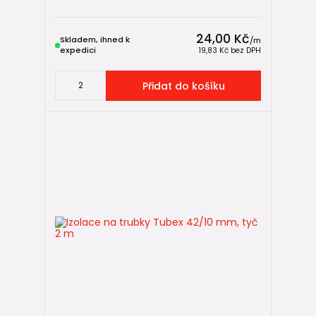
✅ urychlit montáž
24,00 Kč
✅ zajistit čistší a profesionálnější vzhled instalace
Skladem, ihned k
/
m
expedici
19,83 Kč
bez DPH
Použití spon je vhodné zejména u delších tras potrubí, v
technických místnostech nebo všude tam, kde může být
Přidat do košíku
izolace vystavena mechanickému namáhání.
Jak často spony používat?
Pro běžné rozvody se doporučuje umisťovat spony přibližně
po
10
-15
cm
. Díky tomu izolace dobře přiléhá k potrubí a
podélný spoj zůstává bezpečně uzavřený po celé délce.
💡 Spony nejsou určeny ke kotvení potrubí. Jejich úkolem je
pouze spojení a zajištění samotné izolace. Pro upevnění
potrubí ke stěně nebo stropu slouží
potrubní příchytky
.