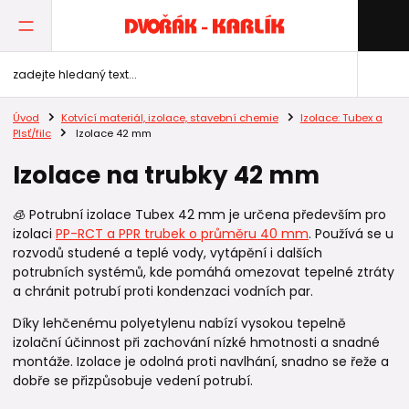
Úvod
Kotvící materiál, izolace, stavební chemie
Izolace: Tubex a
Plsť/filc
Izolace 42 mm
Izolace na trubky 42 mm
🧊 Potrubní izolace Tubex 42 mm je určena především pro
izolaci
PP-RCT a PPR trubek o průměru 40 mm
. Používá se u
rozvodů studené a teplé vody, vytápění i dalších
potrubních systémů, kde pomáhá omezovat tepelné ztráty
a chránit potrubí proti kondenzaci vodních par.
Díky lehčenému polyetylenu nabízí vysokou tepelně
izolační účinnost při zachování nízké hmotnosti a snadné
montáže. Izolace je odolná proti navlhání, snadno se řeže a
dobře se přizpůsobuje vedení potrubí.