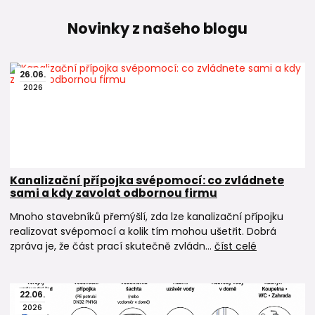
Novinky z našeho blogu
26
.
06
.
2026
Kanalizační přípojka svépomocí: co zvládnete
sami a kdy zavolat odbornou firmu
Mnoho stavebníků přemýšlí, zda lze kanalizační přípojku
realizovat svépomocí a kolik tím mohou ušetřit. Dobrá
zpráva je, že část prací skutečně zvládn...
číst celé
22
.
06
.
2026