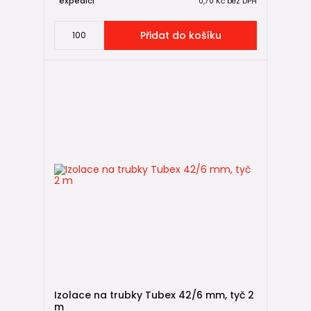
expedici
0,70 Kč
bez DPH
vytápění
Přidat do košíku
kotelny
technické provozy
maximální omezení tepelných ztrát
💡 Pro většinu běžných rozvodů vody v rodinném domě
doporučujeme
izolaci Tubex s tloušťkou stěny 10 mm
.
🔗 Spony na izolaci zajistí pevné
uzavření podélného řezu
Potrubní izolace Tubex je dodávána s podélným řezem,
který umožňuje její snadné nasazení na potrubí. Aby izolace
po montáži spolehlivě držela na svém místě, používají
se
plastové spony
na izolaci.
Spony pomáhají:
✅ uzavřít podélný řez izolace
Izolace na trubky Tubex 42/6 mm, tyč 2
✅ zabránit rozevírání izolace
m