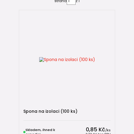
strana
z 1
10 mm
⭐ Nejčastější volba pro rodinné domy
Vhodná pro:
rozvody studené vody
rozvody teplé vody
běžné domovní instalace
Nabízí velmi dobrý poměr mezi cenou, velikostí a tepelně
izolačními vlastnostmi.
15 mm
Vhodná pro:
delší rozvody teplé vody
technické místnosti
Spona na izolaci (100 ks)
vyšší požadavky na omezení tepelných ztrát
20 mm
0,85 Kč
Skladem, ihned k
/
ks
Vhodná pro: