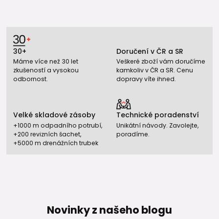
Jednoznačný T-kus má všechny tři vývody stejného
průměru. Redukovaný T-kus má jeden vývod menší a
umožňuje přechod na menší dimenzi potrubí.
Kdy použít redukovaný T-kus?
30+
Doručení v ČR a SR
Máme více než 30 let
Veškeré zboží vám doručíme
Nejčastěji při napojování jednotlivých odběrných míst z
zkušeností a vysokou
kamkoliv v ČR a SR. Cenu
hlavního rozvodu vody.
odbornost.
dopravy víte ihned.
Jsou T-kusy kompatibilní s PP-RCT
trubkami?
Velké skladové zásoby
Technické poradenství
Ano. Lze je používat pro PP-RCT UNI, HOT, FASER HOT i
+1000 m odpadního potrubí,
Unikátní návody. Zavolejte,
klasické PPR potrubí.
+200 revizních šachet,
poradíme.
+5000 m drenážních trubek
Jak se T-kusy montují?
Pomocí polyfúzního svařování.
🔗 Kam dál
Novinky z našeho blogu
Pro kompletní realizaci vodovodního systému můžete
potřebovat také: