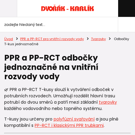
Úvod
PPR a PP-RCT pro vnitřní rozvody vody
Tvarovky
Odbočky
T-kus jednoznačné
PPR a PP-RCT odbočky
jednoznačné na vnitřní
rozvody vody
🌿 PPR a PP-RCT T-kusy slouží k vytváření odboček v
potrubních rozvodech. Umožňují rozdělit hlavní trasu
potrubí do dvou směrů a patří mezi základní
tvarovky
každého vodovodního nebo topného systému.
T-kusy jsou určeny pro
polyfúzní svařování
a jsou plně
kompatibilní s
PP-RCT i klasickými PPR trubkami
.