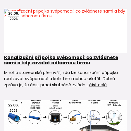
PP-RCT trubky
26
.
06
.
Kolena 90°
2026
T-kusy redukované
Přechodky a šroubení
Svářečky na PPR a PP-RCT
Potrubní izolace Tubex
Příchytky pro PPR a PP-RCT potrubí
PE trubky a tvarovky pro venkovní vodovodní přípojky
Kanalizační přípojka svépomocí: co zvládnete
sami a kdy zavolat odbornou firmu
Mnoho stavebníků přemýšlí, zda lze kanalizační přípojku
realizovat svépomocí a kolik tím mohou ušetřit. Dobrá
zpráva je, že část prací skutečně zvládn...
číst celé
22
.
06
.
2026