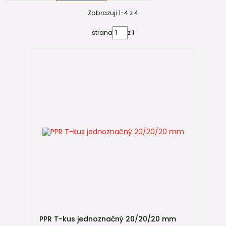
Jednoznačné T-kusy
Zobrazuji 1-4 z 4
Všechny tři vývody mají stejný průměr.
strana
z 1
Příklad:
25 × 25 × 25 mm
Používají se všude tam, kde mají všechny větve rozvodu
stejnou dimenzi.
Redukované T-kusy
Jeden z vývodů má menší průměr než hlavní potrubí.
Příklad:
25 × 20 × 25 mm
Používají se například při napojování jednotlivých odběrných
míst z hlavního rozvodu.
💡 Redukovaný T-kus představuje jednodušší a elegantnější
řešení než kombinace klasického T-kusu a samostatné
PPR T-kus jednoznačný 20/20/20 mm