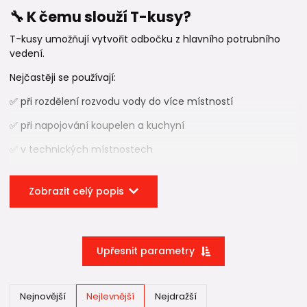
🔧 K čemu slouží T-kusy?
T-kusy umožňují vytvořit odbočku z hlavního potrubního
vedení.
Nejčastěji se používají:
✅ při rozdělení rozvodu vody do více místností
✅ při napojování koupelen a kuchyní
✅ v technických místnostech
✅ v rozvodech vytápění
Zobrazit celý popis
✅ při rozšíření stávajícího potrubního systému
Bez T-kusů by nebylo možné jednoduše rozvést vodu k
jednotlivým odběrným místům v objektu.
Upřesnit parametry
📏 Jednoznačné a redukované T-kusy
Nejnovější
Nejlevnější
Nejdražší
V nabídce naleznete dva základní typy T-kusů.