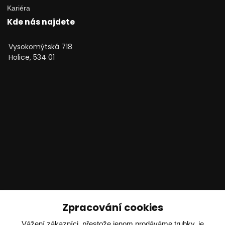
Kariéra
Kde nás najdete
Vysokomýtská 718
Holice, 534 01
Technické poradenství
Zpracování cookies
Ing. Adam Dvořák
Vážení zákazníci, přestože jenom prodáváme trubky, je