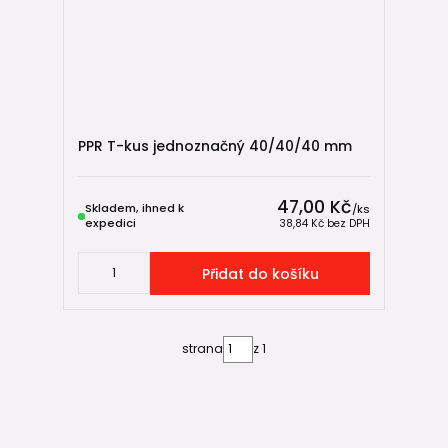
✅ jednoduché vytváření odboček
✅ dostupné v jednoznačném i redukovaném provedení
✅ vhodné pro studenou, teplou i pitnou vodu
✅ vhodné pro vytápění
PPR T-kus jednoznačný 40/40/40 mm
✅ kompatibilní s PP-RCT i klasickými PPR trubkami
✅ jednoduchá montáž
47,00 Kč
Skladem, ihned k
/
ks
expedici
38,84 Kč
bez DPH
✅ dlouhá životnost
Přidat do košíku
❓ FAQ
K čemu slouží T-kus?
strana
z 1
T-kus slouží k vytvoření odbočky z hlavního potrubního
vedení.
Jaký je rozdíl mezi jednoznačným a
redukovaným T-kusem?