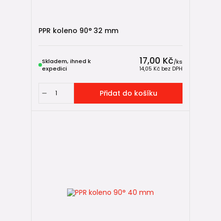
❌
tvarovka → tvarovka
PPR koleno 90° 32 mm
Ve většině případů je správná skladba:
✅
trubka → tvarovka → trubka → tvarovka
17,00 Kč
Skladem, ihned k
/
ks
Tvarovky slouží ke změně směru potrubí, vytvoření
expedici
14,05 Kč
bez DPH
odbočky, přechodu mezi průměry nebo napojení armatur.
Pokud potřebujete například vytvořit více odboček za sebou
Přidat do košíku
nebo změnit směr rozvodu několikrát po sobě, jednotlivé
tvarovky se obvykle propojují krátkým úsekem potrubí.
Typický příklad
❌ Nevhodně:
T-kus → koleno
✅ Správně:
T-kus → krátký úsek trubky → koleno
Krátký kus potrubí zjednodušuje montáž, umožňuje správné