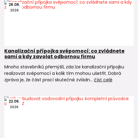
26
.
06
.
Jaký je rozdíl mezi kolenem 45° a 90°?
2026
Koleno 45° mění směr potrubí o 45 stupňů, zatímco koleno
90° o pravý úhel. Pro většinu běžných domovních rozvodů
se nejčastěji používají právě kolena 90°.
Mohu použít koleno 90° pro rozvody teplé
vody?
Kanalizační přípojka svépomocí: co zvládnete
sami a kdy zavolat odbornou firmu
Ano. Kolena 90° jsou vhodná pro rozvody studené, teplé i
pitné vody a také pro vytápění.
Mnoho stavebníků přemýšlí, zda lze kanalizační přípojku
realizovat svépomocí a kolik tím mohou ušetřit. Dobrá
zpráva je, že část prací skutečně zvládn...
číst celé
🔗 Kam dál
Pro kompletní realizaci vodovodního systému můžete
potřebovat také:
22
.
06
.
2026
PP-RCT trubky
Kolena 45°
T-kusy jednoznačné
Přechodky a šroubení
Svářečky na PPR a PP-RCT