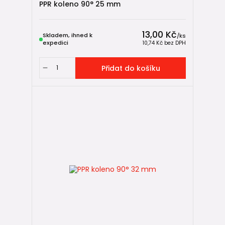
PPR koleno 90° 25 mm
✅ odolnost proti úniku vody
✅ jednoduchá a rychlá montáž
13,00 Kč
Skladem, ihned k
/
ks
expedici
10,74 Kč
bez DPH
📏 Jak vybrat správný průměr kolena
Přidat do košíku
Průměr kolena musí vždy odpovídat průměru použité
trubky.
Příklady:
trubka 20 mm
→
koleno 20 mm
trubka 25 mm
→
koleno 25 mm
trubka 32 mm
→
koleno 32 mm
trubka 40 mm
→
koleno 40 mm
Pokud potřebujete propojit různé průměry potrubí,
použijte
redukční tvarovku
.
⚠️ Důležité montážní pravidlo
PPR a PP-RCT systém
se zpravidla neskládá stylem: