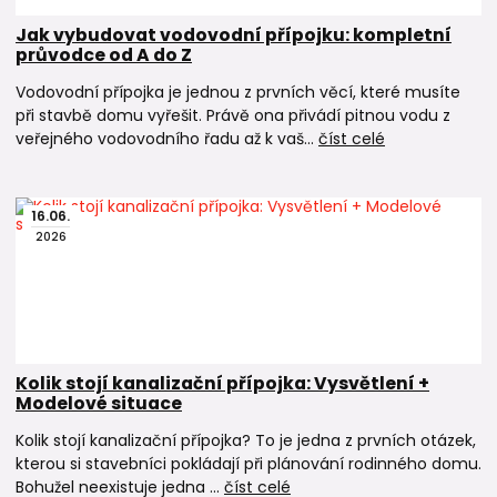
Potrubní izolace Tubex
Jak vybudovat vodovodní přípojku: kompletní
Příchytky pro PPR a PP-RCT potrubí
průvodce od A do Z
PE trubky a tvarovky pro venkovní vodovodní přípojky
Vodovodní přípojka je jednou z prvních věcí, které musíte
při stavbě domu vyřešit. Právě ona přivádí pitnou vodu z
veřejného vodovodního řadu až k vaš...
číst celé
16
.
06
.
2026
Kolik stojí kanalizační přípojka: Vysvětlení +
Modelové situace
Kolik stojí kanalizační přípojka? To je jedna z prvních otázek,
kterou si stavebníci pokládají při plánování rodinného domu.
Bohužel neexistuje jedna ...
číst celé