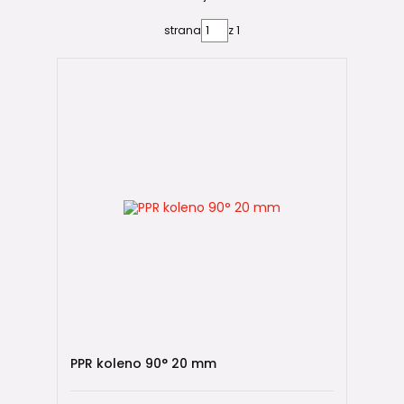
strana
z 1
💡 Věděli jste, že?
Kolena 90° patří mezi vůbec nejčastěji používané
tvarovky
v celém
systému PPR a PP-RCT
.
V běžném rodinném domě je najdete prakticky u každého
umyvadla, WC, sprchy, vany, kuchyňského dřezu nebo v
technické místnosti. Bez kolen 90° se neobejde téměř
žádný vodovodní ani topný rozvod.
🧩 Stejné koleno pro všechny PP-RCT
trubky
Stejně jako ostatní PPR tvarovky jsou i kolena 90°
kompatibilní se všemi běžnými typy
PP-RCT potrubí
.
Lze je použít pro:
PPR koleno 90° 20 mm
PP-RCT UNI
PP-RCT HOT