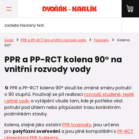
Úvod
PPR a PP-RCT pro vnitřní rozvody vody
Tvarovky
Kolena
90°
PPR a PP-RCT kolena 90° na
vnitřní rozvody vody
🔄 PPR a PP-RCT kolena 90° slouží ke změně směru potrubí
o 90 stupňů. Používají se při realizaci
rozvodů studené, teplé
i pitné vody
a vytápění všude tam, kde je potřeba vést
potrubí pod úhlem nebo přizpůsobit trasu konkrétním
podmínkám stavby.
Kolena, stejně jako ostatní
PPR trvarovky
, jsou určena
pro
polyfúzní svařování
a jsou plně kompatibilní s
PP-RCT
i klasickými PPR trubkami
.