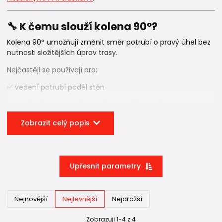
🔧 K čemu slouží kolena 90°?
Kolena 90° umožňují změnit směr potrubí o pravý úhel bez
nutnosti složitějších úprav trasy.
Nejčastěji se používají pro:
✅ vedení potrubí podél stěn
✅ přechody mezi vodorovným a svislým vedením
✅ rozvody v koupelnách
Zobrazit celý popis
✅ rozvody v kuchyních
✅ technické místnosti
Upřesnit parametry
✅ kotelny
✅ rozvody vytápění
Nejnovější
Nejlevnější
Nejdražší
Díky široké nabídce průměrů lze kolena 90° použít jak v
běžných domovních rozvodech, tak ve větších instalacích.
Zobrazuji 1-4 z 4