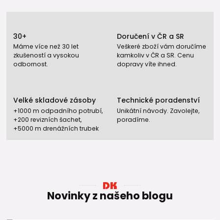
❓ FAQ
30+
Doručení v ČR a SR
K čemu slouží koleno 90°?
Máme více než 30 let
Veškeré zboží vám doručíme
zkušeností a vysokou
kamkoliv v ČR a SR. Cenu
Koleno 90° umožňuje změnit směr potrubí o pravý úhel a
odbornost.
dopravy víte ihned.
patří mezi nejčastěji používané tvarovky v rozvodech vody
a vytápění.
Jsou kolena 90° kompatibilní s PP-RCT
Velké skladové zásoby
Technické poradenství
trubkami?
+1000 m odpadního potrubí,
Unikátní návody. Zavolejte,
+200 revizních šachet,
poradíme.
Ano. Kolena 90° lze používat s trubkami PP-RCT UNI, HOT i
+5000 m drenážních trubek
FASER HOT a také se staršími PPR trubkami.
Jak se kolena 90° spojují?
Pomocí polyfúzního svařování, stejně jako ostatní PPR a PP-
RCT tvarovky.
Novinky z našeho blogu
Jak vybrat správný průměr kolena?
Průměr kolena musí odpovídat průměru použité trubky.