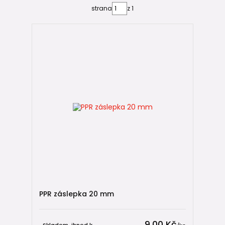
strana
z 1
🧱 Záslepka
slouží k
trvalému
ukončení potrubí
svařuje se přímo na potrubí
po montáži zůstává součástí systému
běžně se již neodstraňuje
🔴🔵 Tlaková zátka
slouží pouze k dočasnému zaslepení vývodu
šroubuje
se do
přechodky
(např.
nástěnného
kolena
)
používá se během výstavby
po dokončení stavby se demontuje
💡 Pokud plánujete vývod v budoucnu zprovoznit (např.
připojit
vodovodní baterii
, bojler,...) , zpravidla potřebujete
tlakovou zátku
. Pokud chcete potrubí ukončit
natrvalo,
použijte
záslepku.
PPR záslepka 20 mm
💡 Věděli jste, že?
9,00 Kč
Skladem, ihned k