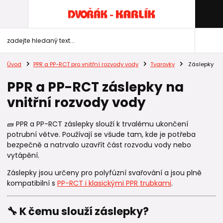
Úvod
PPR a PP-RCT pro vnitřní rozvody vody
Tvarovky
Záslepky
PPR a PP-RCT záslepky na
vnitřní rozvody vody
🧱 PPR a PP-RCT záslepky slouží k trvalému ukončení
potrubní větve. Používají se všude tam, kde je potřeba
bezpečně a natrvalo uzavřít část rozvodu vody nebo
vytápění.
Záslepky jsou určeny pro polyfúzní svařování a jsou plně
kompatibilní s
PP-RCT i klasickými PPR trubkami
.
🔧 K čemu slouží záslepky?