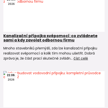
2026
Kanalizační přípojka svépomocí: co zvládnete
sami a kdy zavolat odbornou firmu
Mnoho stavebníků přemýšlí, zda lze kanalizační přípojku
realizovat svépomocí a kolik tím mohou ušetřit. Dobrá
zpráva je, že část prací skutečně zvládn...
číst celé
22
.
06
.
2026