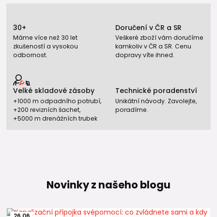
Jsou záslepky kompatibilní s PP-RCT
trubkami?
30+
Doručení v ČR a SR
Ano. Lze je používat pro PP-RCT UNI, HOT, FASER HOT i
Máme více než 30 let
Veškeré zboží vám doručíme
klasické PPR potrubí.
zkušeností a vysokou
kamkoliv v ČR a SR. Cenu
odbornost.
dopravy víte ihned.
Jak se záslepky montují?
Pomocí polyfúzního svařování.
Velké skladové zásoby
Technické poradenství
PP-RCT trubky
+1000 m odpadního potrubí,
Unikátní návody. Zavolejte,
Kolena 90°
+200 revizních šachet,
poradíme.
PPR tlakové zátky 1/2"
+5000 m drenážních trubek
Přechodky a šroubení
Svářečky na PPR a PP-RCT
Potrubní izolace Tubex
Příchytky pro PPR a PP-RCT potrubí
PE trubky a tvarovky pro venkovní vodovodní přípojky
Novinky z našeho blogu
26
.
06
.