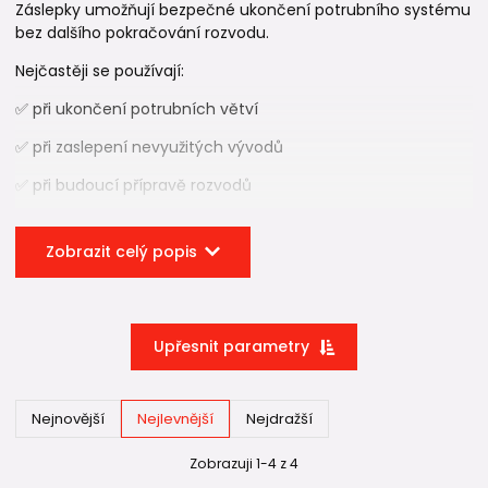
Záslepky umožňují bezpečné ukončení potrubního systému
bez dalšího pokračování rozvodu.
Nejčastěji se používají:
✅ při ukončení potrubních větví
✅ při zaslepení nevyužitých vývodů
✅ při budoucí přípravě rozvodů
✅ při rekonstrukcích
Zobrazit celý popis
✅ v rozvodech vody i vytápění
Po
svaření
vytváří záslepka pevné a trvalé ukončení
potrubí.
Upřesnit parametry
⚠️ Záslepka není totéž co tlaková
zátka
Nejnovější
Nejlevnější
Nejdražší
Tohle je jedna z nejčastějších záměn v celém
systému PPR
Zobrazuji 1-4 z 4
a PP-RCT
.