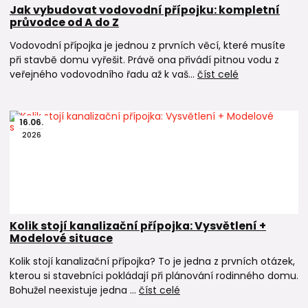
Jak vybudovat vodovodní přípojku: kompletní
průvodce od A do Z
Vodovodní přípojka je jednou z prvních věcí, které musíte
při stavbě domu vyřešit. Právě ona přivádí pitnou vodu z
veřejného vodovodního řadu až k vaš...
číst celé
16
.
06
.
2026
Kolik stojí kanalizační přípojka: Vysvětlení +
Modelové situace
Kolik stojí kanalizační přípojka? To je jedna z prvních otázek,
kterou si stavebníci pokládají při plánování rodinného domu.
Bohužel neexistuje jedna ...
číst celé