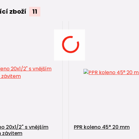
ící zboží
11
no 20x1/2" s vnějším
PPR koleno 45° 20 mm
 závitem