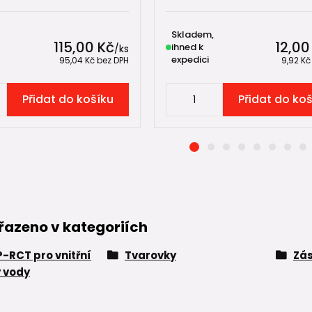
Skladem,
115,00 Kč
12,00
ihned k
/
ks
expedici
95,04 Kč
bez DPH
9,92 K
Přidat do košíku
Přidat do ko
řazeno v kategoriích
P-RCT pro vnitřní
Tvarovky
Zá
 vody