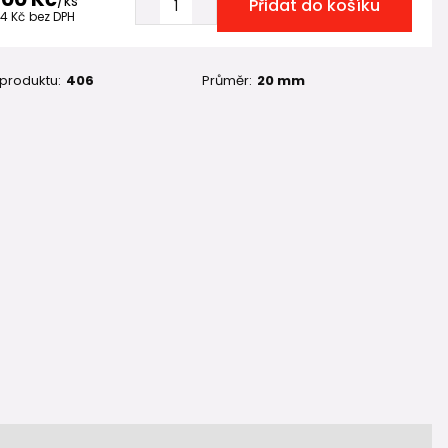
/
ks
Přidat do košíku
44 Kč
bez DPH
 produktu:
406
Průměr:
20 mm