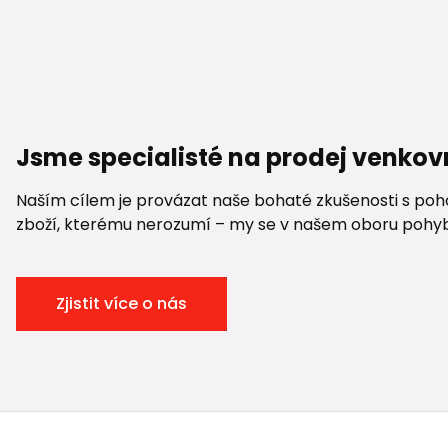
Jsme specialisté na prodej venkov
Naším cílem je provázat naše bohaté zkušenosti s pohod
zboží, kterému nerozumí – my se v našem oboru pohybuje
Zjistit více o nás