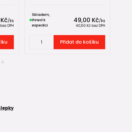
Skladem,
Skl
 Kč
49,00 Kč
ihned k
ihne
/
ks
/
ks
expedici
expe
č
bez DPH
40,50 Kč
bez DPH
šíku
Přidat do košíku
slepky