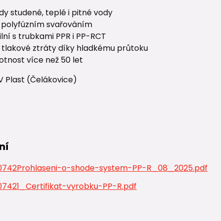
dy studené, teplé i pitné vody
í polyfúzním svařováním
lní s trubkami PPR i PP-RCT
í tlakové ztráty díky hladkému průtoku
votnost více než 50 let
V Plast (Čelákovice)
ní
742Prohlaseni-o-shode-system-PP-R_08_2025.pdf
7421_Certifikat-vyrobku-PP-R.pdf