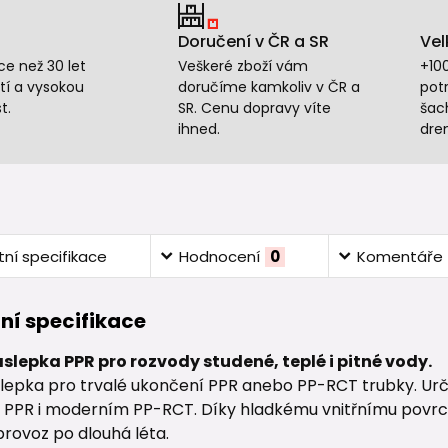
Doručení v ČR a SR
Vel
e než 30 let
Veškeré zboží vám
+10
tí a vysokou
doručíme kamkoliv v ČR a
potr
t.
SR. Cenu dopravy víte
šac
ihned.
dre
ní specifikace
Hodnocení
0
Komentáře
ní specifikace
áslepka PPR pro rozvody studené, teplé i pitné vody.
áslepka pro trvalé ukončení PPR anebo PP-RCT trubky. Ur
u PPR i moderním PP-RCT. Díky hladkému vnitřnímu povrch
provoz po dlouhá léta.