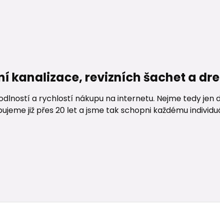
ní kanalizace, revizních šachet a d
lností a rychlostí nákupu na internetu. Nejme tedy jen d
me již přes 20 let a jsme tak schopni každému individuáln