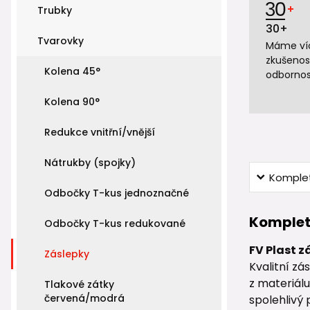
Trubky
30+
Tvarovky
Máme víc
zkušenos
Kolena 45°
odbornos
Kolena 90°
Redukce vnitřní/vnější
Nátrukby (spojky)
Komplet
Odbočky T-kus jednoznačné
Komplet
Odbočky T-kus redukované
FV Plast z
Záslepky
Kvalitní z
z materiál
Tlakové zátky
červená/modrá
spolehlivý 