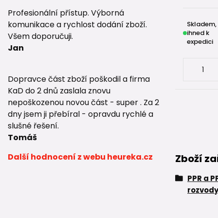
Profesionální přístup. Výborná
komunikace a rychlost dodání zboží.
Skladem,
ihned k
Všem doporučuji.
expedici
Jan
Dopravce část zboží poškodil a firma
KaD do 2 dnů zaslala znovu
nepoškozenou novou část - super . Za 2
dny jsem ji přebíral - opravdu rychlé a
slušné řešení.
Tomáš
Další hodnocení z webu heureka.cz
Zboží za
PPR a P
rozvody