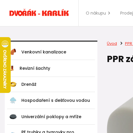
O nákupu
Prode
Úvod
PPR 
Venkovní kanalizace
PPR 
Revizní šachty
Drenáž
Hospodaření s dešťovou vodou
Univerzální poklopy a mříže
PE trubky a tvarovky pro