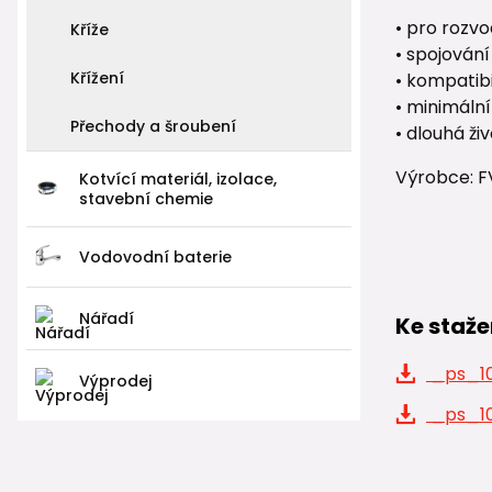
• pro rozvo
Kříže
• spojován
Křížení
• kompatibi
• minimáln
Přechody a šroubení
• dlouhá ži
Výrobce: F
Kotvící materiál, izolace,
stavební chemie
Vodovodní baterie
Nářadí
Ke staže
_ps_10
Výprodej
_ps_10