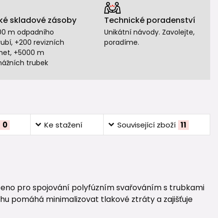
ké skladové zásoby
Technické poradenství
00 m odpadního
Unikátní návody. Zavolejte,
ubí, +200 revizních
poradíme.
het, +5000 m
nážních trubek
0
Ke stažení
Související zboží
11
čeno pro spojování polyfúzním svařováním s trubkami
u pomáhá minimalizovat tlakové ztráty a zajišťuje