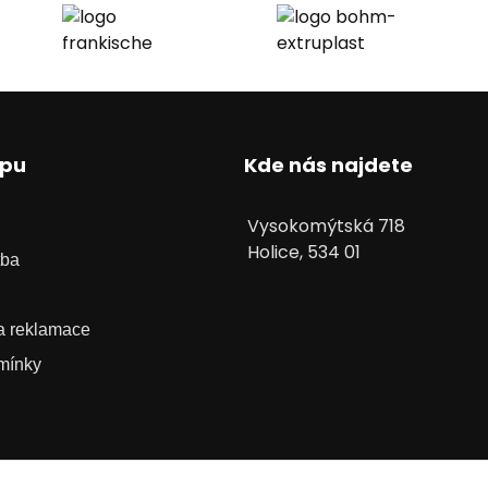
upu
Kde nás najdete
Vysokomýtská 718
Holice, 534 01
tba
 a reklamace
mínky