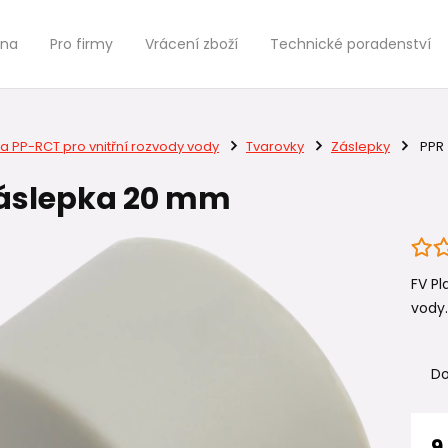
jna
Pro firmy
Vrácení zboží
Technické poradenství
a PP-RCT pro vnitřní rozvody vody
Tvarovky
Záslepky
PPR 
záslepka 20 mm
FV Pl
vody.
Do
9