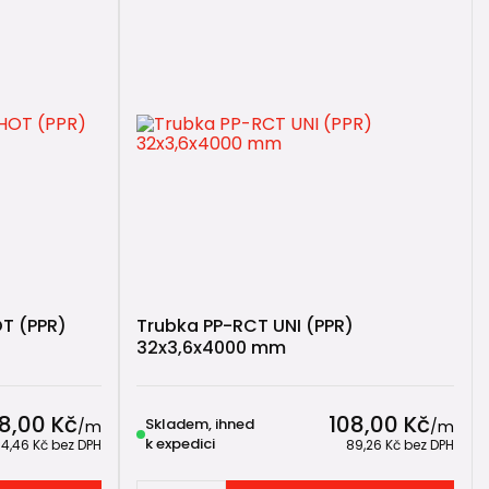
dle materiálu trubky. Stačí vybrat
správný typ
ačku
Ekoplastik.
Ta byla dlouhé roky považována za
 Plast
, který patří mezi přední evropské výrobce
T (PPR)
Trubka PP-RCT UNI (PPR)
32x3,6x4000 mm
8,00 Kč
108,00 Kč
Skladem, ihned
/
m
/
m
k expedici
4,46 Kč
bez DPH
89,26 Kč
bez DPH