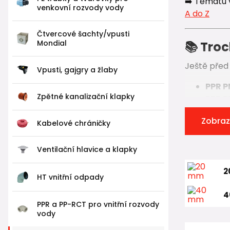
➡️ Tématu 
venkovní rozvody vody
A do Z
Čtvercové šachty/vpusti
Mondial
📚 Troc
Ještě před
Vpusti, gajgry a žlaby
PPR P
Zpětné kanalizační klapky
PPR 
Vývoj však
Zobraz
Kabelové chráničky
Temperatu
Ventilační hlavice a klapky
Na první po
2
Oproti kla
HT vnitřní odpady
✅ vyšší pe
4
PPR a PP-RCT pro vnitřní rozvody
✅ lepší odo
vody