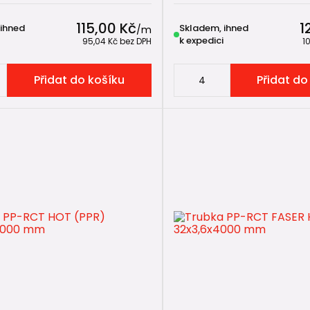
sti
115,00 Kč
1
 ihned
Skladem, ihned
/
m
tlak až 16 bar při 20 °C
k expedici
95,04 Kč
bez DPH
1
 náhrada původních PPR PN16
Přidat do košíku
Přidat do
% větší průtočný profil oproti srovnatelným PPR trubkám
 přes 50 let
CT HOT
ená především pro:
dy teplé vody
dy TUV
é a domovní instalace
sti
 náhrada původních PPR PN20