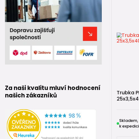
používat s
Zákazník t
potrubí
a 
🏭 Jak
Pokud se v
jeden z eta
Dnes však v
systémů P
Za naši kvalitu mluví hodnocení
Trubka P
našich zákazníků
Proč jsm
25x3,5x
✅ český vý
✅ kompletn
Skladem,
k expedici
✅ moderní 