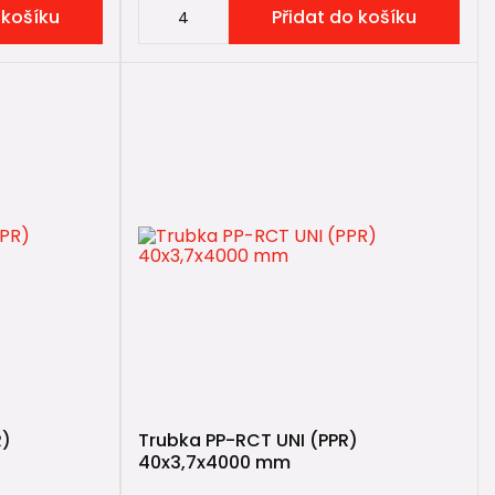
 košíku
Přidat do košíku
a smyslu. Nejde o nejlevnější systém na trhu, ale ani o
R)
Trubka PP-RCT UNI (PPR)
40x3,7x4000 mm