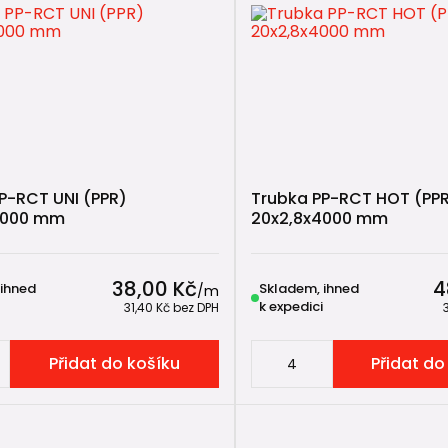
asy nahřívání
ena
,
T-kusy
,
spojky
i
přechodky
někdy svařovali klasické PPR, zvládnete bez problémů i P
tvarovky jsou pro všechny typy potru
P-RCT UNI (PPR)
Trubka PP-RCT HOT (PP
ko u kanalizačních systémů, kde se stejné
KG tvarovky
po
4000 mm
20x2,8x4000 mm
RCT
.
v samotných
trubkách
a jejich vlastnostech, nikoliv v
tvar
38,00 Kč
4
 ihned
Skladem, ihned
/
m
ro:
k expedici
31,40 Kč
bez DPH
T UNI
Přidat do košíku
Přidat do
CT HOT
T FASER HOT
 PPR trubky