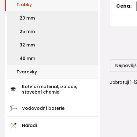
✅ možnost p
Trubky
Cena:
✅ větší vni
20 mm
✅ nižší tla
25 mm
✅ dlouhou ž
32 mm
Právě prot
40 mm
Nejnovějš
🔧 Pře
Tvarovky
Přestože j
Zobrazuji 1-12
Kotvící materiál, izolace,
stavební chemie
✅ stejné po
✅ stejné s
Vodovodní baterie
✅ stejné p
Nářadí
✅ stejné s