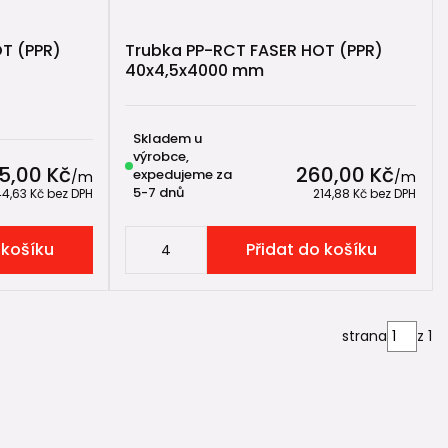
T (PPR)
Trubka PP-RCT FASER HOT (PPR)
40x4,5x4000 mm
Skladem u
výrobce,
5,00 Kč
260,00 Kč
expedujeme za
/
m
/
m
5-7 dnů
44,63 Kč
bez DPH
214,88 Kč
bez DPH
 košíku
Přidat do košíku
strana
z 1