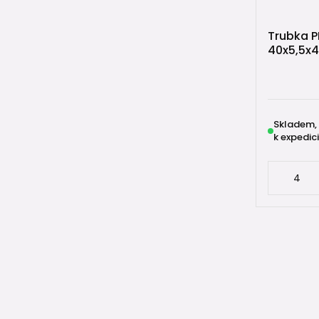
✅ tlak až 2
Trubka P
✅ tlak až 1
40x5,5x
✅ až o 37 
✅ plná kom
Skladem,
k expedici
♨️ PP-R
Vícevrstvá
rozvo
vytáp
kotel
techn
Zajímavo
✅ vhodná p