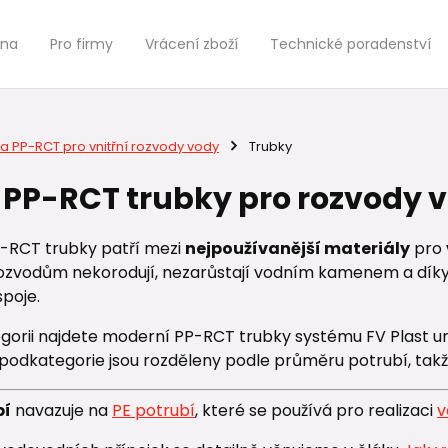
jna
Pro firmy
Vrácení zboží
Technické poradenství
a PP-RCT pro vnitřní rozvody vody
Trubky
 PP-RCT trubky pro rozvody 
P-RCT trubky patří mezi
nejpoužívanější materiály
pro
zvodům nekorodují, nezarůstají vodním kamenem a díky 
spoje.
egorii najdete moderní PP-RCT trubky systému FV Plast ur
 podkategorie jsou rozděleny podle průměru potrubí, tak
bí
navazuje na
PE potrubí
, které se používá pro realizaci
v