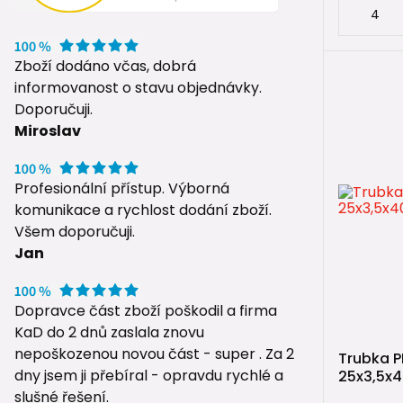
✅ výborná 
✅ osvědčené
Zboží dodáno včas, dobrá
informovanost o stavu objednávky.
✅ velmi do
Doporučuji.
FV Plast dn
Miroslav
prémiové ř
Profesionální přístup. Výborná
🔍 Jak
komunikace a rychlost dodání zboží.
Všem doporučuji.
🚰 PP-RC
Jan
Univerzáln
Dopravce část zboží poškodil a firma
rozvo
KaD do 2 dnů zaslala znovu
rozvo
nepoškozenou novou část - super . Za 2
Trubka P
rozvo
dny jsem ji přebíral - opravdu rychlé a
25x3,5x
rozvo
slušné řešení.