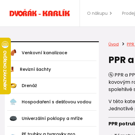
O nákupu
Prode
Úvod
PPR 
Venkovní kanalizace
PPR a
Revizní šachty
🚰 PPR a P
kovovým ro
Drenáž
spolehlivé 
V této kat
Hospodaření s dešťovou vodou
Jednotlivé
Univerzální poklopy a mříže
PPR potru
PE trubky a tvarovky pro