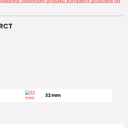
ybudovat vodovodní přípojku: kompletní průvodce od
-RCT
-RCT (Polypropylene Random Crystalline
materiálu.
32 mm