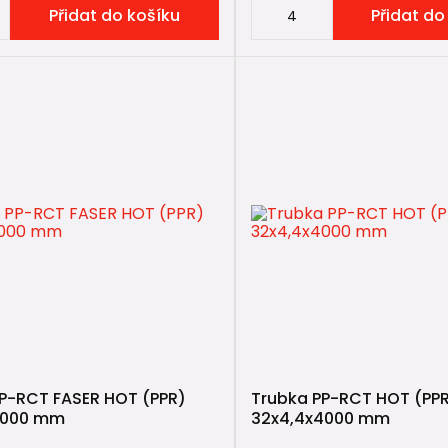
Přidat do košíku
Přidat do
dostupnost sortimentu
 řešení používané tisíci instalatérů
brý poměr ceny a kvality
es představuje něco jako současný standard v dobrém slov
ešení s vysokou cenovou přirážkou.
 vybrat správnou PP-RCT trubku
T UNI
í trubka vhodná zejména pro:
dy studené vody
dy pitné vody
P-RCT FASER HOT (PPR)
dy užitkové vody
Trubka PP-RCT HOT (PP
4000 mm
32x4,4x4000 mm
dy vzduchu