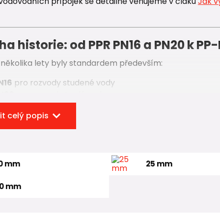
vodovodních přípojek se detailně věnujeme v čláku
Jak v
ha historie: od PPR PN16 a PN20 k PP
 několika lety byly standardem především:
N16
pro rozvody studené vody
PN20
pro rozvody teplé vody
 nezastavil a postupně se prosadil modernější materiál
PP
it celý popis
re Resistant)
.
hled vypadají trubky stejně, skutečný rozdíl je ale uvnitř 
0 mm
25 mm
sickému PPR nabízí PP-RCT:
vnost materiálu
0 mm
lnost vůči teplotě a tlaku