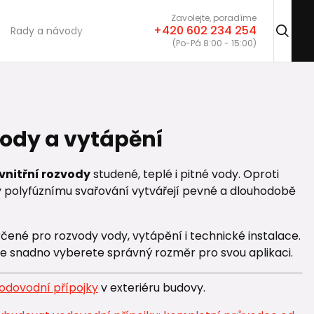
Zavolejte, poradíme
+420 602 234 254
Rady a návody
(Po-Pá 8:00 - 15:00)
vody a vytápění
vnitřní rozvody
studené, teplé i pitné vody. Oproti
polyfúznímu svařování vytvářejí pevné a dlouhodobě
čené pro rozvody vody, vytápění i technické instalace.
že snadno vyberete správný rozměr pro svou aplikaci.
odovodní přípojky
v exteriéru budovy.