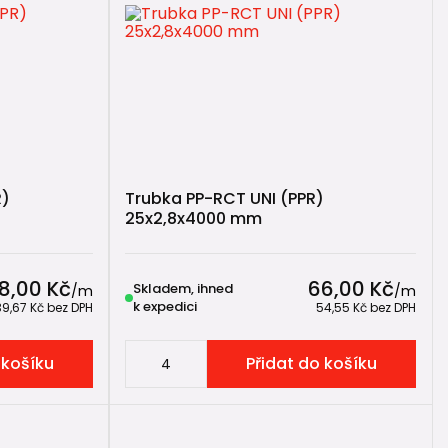
P-RCT.
bí stejné
R)
Trubka PP-RCT UNI (PPR)
užívají pro
potrubí SN 4
i
trubky SN 8
, funguje i
systém
25x2,8x4000 mm
ovkách
.
8,00 Kč
66,00 Kč
Skladem, ihned
/
m
/
m
k expedici
39,67 Kč
bez DPH
54,55 Kč
bez DPH
 košíku
Přidat do košíku