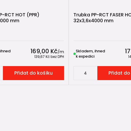
0 bar při 20 °C
P-RCT HOT (PPR)
Trubka PP-RCT FASER HO
0 bar při 70 °C
4000 mm
32x3,6x4000 mm
% větší průtočný profil oproti běžným PPR trubkám
patibilita s PPR tvarovkami
169,00 Kč
17
 ihned
Skladem, ihned
/
m
k expedici
139,67 Kč
bez DPH
1
CT FASER HOT
 trubka vyztužená skelným vláknem určená pro:
Přidat do košíku
Přidat do
dy teplé vody
ění
ny
ické místnosti
sti
ro vytápění až do 90 °C