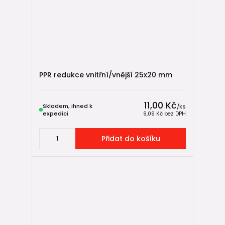
modrá zátka
= studená voda
červená zátka
= teplá voda
Po dokončení stavby se tlaková zátka jednoduše odstraní a
na její místo se namontuje baterie, ventil nebo jiný
zařizovací předmět.
PPR redukce vnitřní/vnější 25x20 mm
11,00 Kč
Skladem, ihned k
/
ks
🏗️ Jaké další tvarovky v systému
expedici
9,09 Kč
bez DPH
najdete
Přidat do košíku
Kromě přechodek, nástěnných kolen a tlakových zátek
nabízí systém FV Plast také další tvarovky:
Kolena
Pro změnu směru vedení potrubí.
T-kusy
Pro vytváření odboček rozvodu.