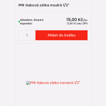
a používají se stejné svářečky i nástavce.
PPR tlaková zátka modrá 1/2"
Jaký průměr trubky je nejpoužívanější?
Pro běžné rozvody vody v rodinných domech je nejčastěji
15,00 Kč
Skladem, ihned k
/
ks
používán průměr 20 mm.
expedici
12,40 Kč
bez DPH
Mohu použít PP-RCT pro teplou vodu?
Přidat do košíku
Ano. Pro rozvody teplé vody jsou určeny především řady
HOT a FASER HOT.
Jaká je životnost PP-RCT potrubí?
Při správném návrhu a provozu přesahuje životnost
systému 50 let.
Proč zvolit FASER HOT místo běžné trubky?
Díky vyztužení skelným vláknem má výrazně nižší teplotní
roztažnost a vyšší tvarovou stálost, což je výhodné zejména
u vytápění a delších tras teplé vody.
🔗 Kam dál