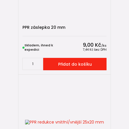
WC
pračky
myčky
PPR záslepka 20 mm
Po dokončení obkladů zůstává přístupná pouze závitová
část tvarovky. Právě proto je důležité použít kvalitní
nástěnné koleno s pevně uloženou mosaznou vložkou.
9,00 Kč
Skladem, ihned k
/
ks
expedici
7,44 Kč
bez DPH
🔴🔵 Tlakové zátky: příprava na finální
montáž
Přidat do košíku
Tlakové zátky
slouží k dočasnému zaslepení potrubí během
výstavby nebo rekonstrukce.
Montují se do připravených
přechodek
(např.
nástěnných
kolen
) a umožňují:
provedení tlakové zkoušky
ochranu závitů před poškozením
ochranu proti nečistotám během stavebních prací
Barevné provedení usnadňuje orientaci v rozvodech: