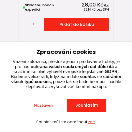
28,00 Kč
Skladem, ihned k
/
ks
expedici
23,14 Kč
bez DPH
Přidat do košíku
Zpracování cookies
Vážení zákazníci, přestože jenom prodáváme trubky, je
pro nás
ochrana vašich soukromých dat důležitá
a
snažíme se plně vyhovět evropské legislativně
GDPR.
Budeme velice rádi, když nám dáte
souhlas
se
sbíráním
všech typů cookies,
pouze tak se budeme moci i nadále
zlepšovat a zvyšovat váš komfort nákupu.
Souhlasím
Nastavení
Souhlas můžete odmítnout
zde
.
Sleva při nákupu nad 10 000 Kč