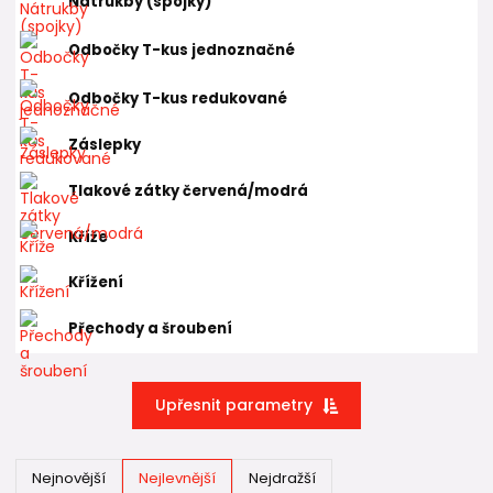
Nemusíte tedy řešit speciální
kolena
,
spojky
nebo
T-kusy
Nátrukby (spojky)
pro jednotlivé typy trubek.
Odbočky T-kus jednoznačné
Podobně jako se v
kanalizaci
používají stejné
KG tvarovky
pro
potrubí SN 4
i
SN 8
, používají se stejné
PPR tvarovky
pro
Odbočky T-kus redukované
všechny běžné
PP-RCT trubky
.
Záslepky
Rozdíl je pouze v samotných trubkách, nikoliv v tvarovkách.
Stejné zůstává také:
Tlakové zátky červená/modrá
polyfúzní svařování
Kříže
svářečky
svařovací nástavce
Křížení
pracovní postupy
Přechody a šroubení
⚠️ Důležité montážní pravidlo
PPR a PP-RCT systém
se zpravidla neskládá stylem:
Upřesnit parametry
❌
tvarovka → tvarovka
Ve většině případů je správná skladba:
Nejnovější
Nejlevnější
Nejdražší